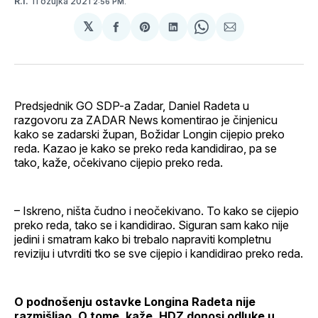
11 ožujka 2021
R.I.
2:56 PM.
𝕏
podijeli
Share
podijeli
Share
podijeli
na
on
na
on
putem
svoj
Pinterest
svoj
WhatsApp
E-
Facebook
LinkedIn
maila
profil
Predsjednik GO SDP-a Zadar, Daniel Radeta u
razgovoru za ZADAR News komentirao je činjenicu
kako se zadarski župan, Božidar Longin cijepio preko
reda. Kazao je kako se preko reda kandidirao, pa se
tako, kaže, očekivano cijepio preko reda.
– Iskreno, ništa čudno i neočekivano. To kako se cijepio
preko reda, tako se i kandidirao. Siguran sam kako nije
jedini i smatram kako bi trebalo napraviti kompletnu
reviziju i utvrditi tko se sve cijepio i kandidirao preko reda.
O podnošenju ostavke Longina Radeta nije
razmišljao. O tome, kaže, HDZ donosi odluke u