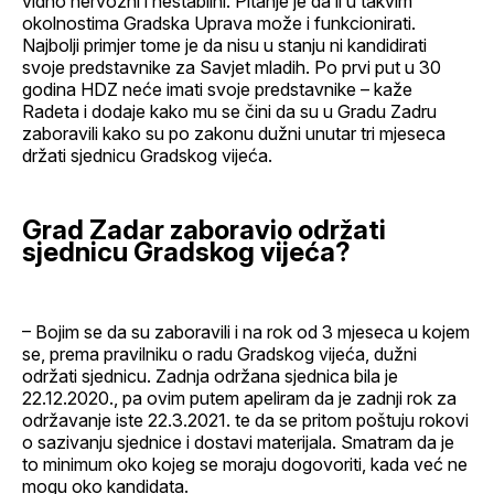
vidno nervozni i nestabilni. Pitanje je da li u takvim
okolnostima Gradska Uprava može i funkcionirati.
Najbolji primjer tome je da nisu u stanju ni kandidirati
svoje predstavnike za Savjet mladih. Po prvi put u 30
godina HDZ neće imati svoje predstavnike – kaže
Radeta i dodaje kako mu se čini da su u Gradu Zadru
zaboravili kako su po zakonu dužni unutar tri mjeseca
držati sjednicu Gradskog vijeća.
Grad Zadar zaboravio održati
sjednicu Gradskog vijeća?
– Bojim se da su zaboravili i na rok od 3 mjeseca u kojem
se, prema pravilniku o radu Gradskog vijeća, dužni
održati sjednicu. Zadnja održana sjednica bila je
22.12.2020., pa ovim putem apeliram da je zadnji rok za
održavanje iste 22.3.2021. te da se pritom poštuju rokovi
o sazivanju sjednice i dostavi materijala. Smatram da je
to minimum oko kojeg se moraju dogovoriti, kada već ne
mogu oko kandidata.