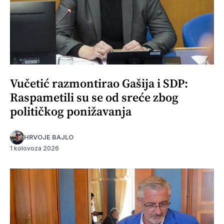
Vučetić razmontirao Gašija i SDP:
Raspametili su se od sreće zbog
političkog ponižavanja
HRVOJE BAJLO
1 kolovoza 2026