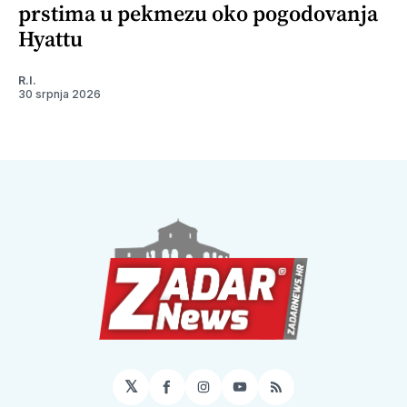
prstima u pekmezu oko pogodovanja
Hyattu
R.I.
30 srpnja 2026
𝕏
Facebook
Instagram
YouTube
RSS