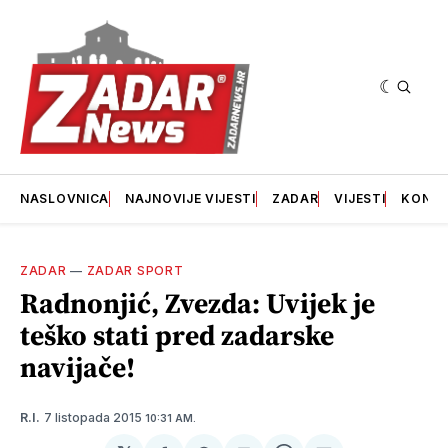
NASLOVNICA
NAJNOVIJE VIJESTI
ZADAR
VIJESTI
KONT
ZADAR
—
ZADAR SPORT
Radnonjić, Zvezda: Uvijek je
teško stati pred zadarske
navijače!
7 listopada 2015
R.I.
10:31 AM.