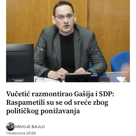
Vučetić razmontirao Gašija i SDP:
Raspametili su se od sreće zbog
političkog ponižavanja
HRVOJE BAJLO
1 kolovoza 2026