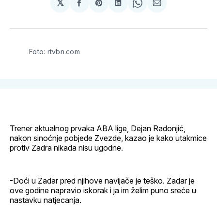
𝕏
podijeli
Share
podijeli
Share
podijeli
na
on
na
on
putem
svoj
Pinterest
svoj
WhatsApp
E-
Facebook
LinkedIn
maila
profil
Foto: rtvbn.com
Trener aktualnog prvaka ABA lige, Dejan Radonjić,
nakon sinoćnje pobjede Zvezde, kazao je kako utakmice
protiv Zadra nikada nisu ugodne.
-Doći u Zadar pred njihove navijače je teško. Zadar je
ove godine napravio iskorak i ja im želim puno sreće u
nastavku natjecanja.