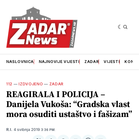
NASLOVNICA
NAJNOVIJE VIJESTI
ZADAR
VIJESTI
KONT
112
—
IZDVOJENO
—
ZADAR
REAGIRALA I POLICIJA –
Danijela Vukoša: “Gradska vlast
mora osuditi ustaštvo i fašizam”
4 svibnja 2019
R.I.
3:36 PM.