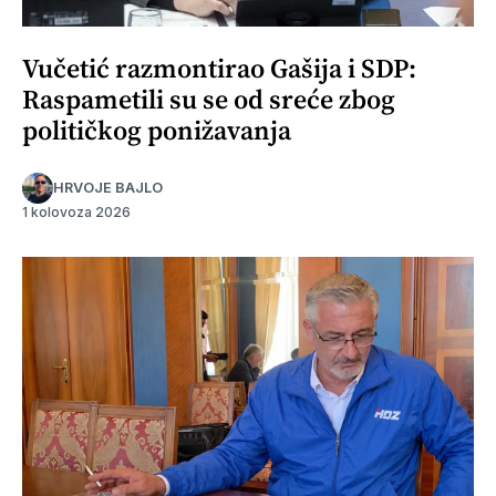
Vučetić razmontirao Gašija i SDP:
Raspametili su se od sreće zbog
političkog ponižavanja
HRVOJE BAJLO
1 kolovoza 2026