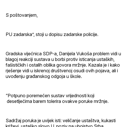
S poštovanjem,
PU zadarska”, stoji u dopisu zadarske policije.
Gradska vijećnica SDP-a, Danijela Vukoša problem vidi u
blagoj reakciji sustava u borbi protiv isticanja ustaških,
fašističkih i ostalih oblika govora mržnje. Kazala je i kako
rješenje vidi u iskrenoj društvenoj osudi ovih pojava, ali i
uvođenju građanskog odgoja u škole.
“Potpuno poremećen sustav vrijednosti koji
desetljećima barem tolerira ovakve poruke mržnje.
Sadržaj poruka je uvijek isti: veličanje ustaštva, kukasti
križevi, ustaško slovo U, poziv na ubojstvo Srba.