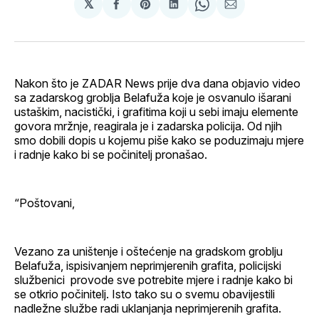
𝕏
podijeli
Share
podijeli
Share
podijeli
na
on
na
on
putem
svoj
Pinterest
svoj
WhatsApp
E-
Facebook
LinkedIn
maila
profil
Nakon što je ZADAR News prije dva dana objavio video
sa zadarskog groblja Belafuža koje je osvanulo išarani
ustaškim, nacistički, i grafitima koji u sebi imaju elemente
govora mržnje, reagirala je i zadarska policija. Od njih
smo dobili dopis u kojemu piše kako se poduzimaju mjere
i radnje kako bi se počinitelj pronašao.
“Poštovani,
Vezano za uništenje i oštećenje na gradskom groblju
Belafuža, ispisivanjem neprimjerenih grafita, policijski
službenici provode sve potrebite mjere i radnje kako bi
se otkrio počinitelj. Isto tako su o svemu obavijestili
nadležne službe radi uklanjanja neprimjerenih grafita.