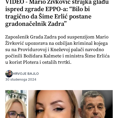
VIDEO - Mario Živković štrajka glađu
ispred zgrade EPPO-a: “Bilo bi
tragično da Šime Erlić postane
gradonačelnik Zadra”
Zaposlenik Grada Zadra pod suspenzijom Mario
Živković upozorava na ozbiljan kriminal kojega
su na Providurovoj i Kneževoj palači navodno
počinili Božidara Kalmete i ministra Šime Erlića
u korist Plotera i ostalih tvrtki.
HRVOJE BAJLO
30 studenoga 2024