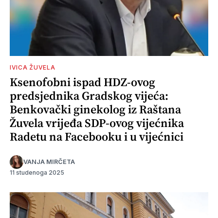
IVICA ŽUVELA
Ksenofobni ispad HDZ-ovog
predsjednika Gradskog vijeća:
Benkovački ginekolog iz Raštana
Žuvela vrijeđa SDP-ovog vijećnika
Radetu na Facebooku i u vijećnici
VANJA MIRČETA
11 studenoga 2025