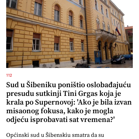
112
Sud u Šibeniku poništio oslobađajuću
presudu sutkinji Tini Grgas koja je
krala po Supernovoj: 'Ako je bila izvan
misaonog fokusa, kako je mogla
odjeću isprobavati sat vremena?'
Općinski sud u Šibenskiu smatra da su