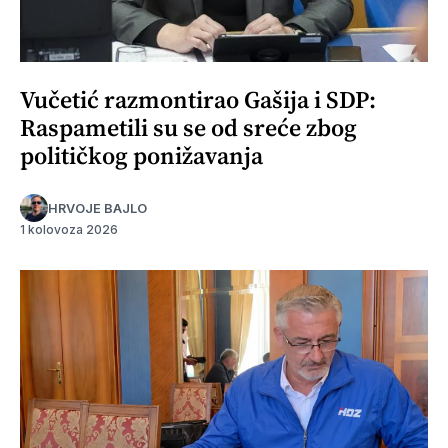
Vučetić razmontirao Gašija i SDP:
Raspametili su se od sreće zbog
političkog ponižavanja
HRVOJE BAJLO
1 kolovoza 2026