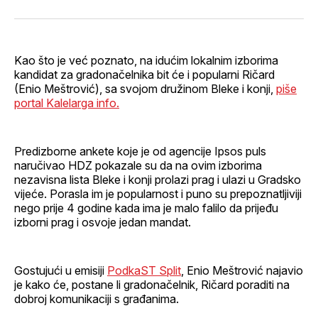
svoj
Pinterest
svoj
WhatsApp
E-
Facebook
LinkedIn
maila
profil
Kao što je već poznato, na idućim lokalnim izborima
kandidat za gradonačelnika bit će i popularni Ričard
(Enio Meštrović), sa svojom družinom Bleke i konji,
piše
portal Kalelarga info.
Predizborne ankete koje je od agencije Ipsos puls
naručivao HDZ pokazale su da na ovim izborima
nezavisna lista Bleke i konji prolazi prag i ulazi u Gradsko
vijeće. Porasla im je popularnost i puno su prepoznatljiviji
nego prije 4 godine kada ima je malo falilo da prijeđu
izborni prag i osvoje jedan mandat.
Gostujući u emisiji
PodkaST Split
, Enio Meštrović najavio
je kako će, postane li gradonačelnik, Ričard poraditi na
dobroj komunikaciji s građanima.