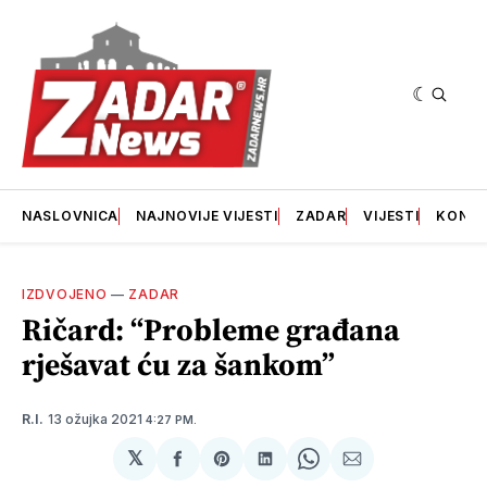
NASLOVNICA
NAJNOVIJE VIJESTI
ZADAR
VIJESTI
KONT
IZDVOJENO
—
ZADAR
Ričard: “Probleme građana
rješavat ću za šankom”
13 ožujka 2021
R.I.
4:27 PM.
𝕏
podijeli
Share
podijeli
Share
podijeli
na
on
na
on
putem