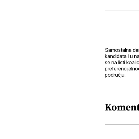
Samostalna demo
kandidata i u na
se na listi koa
preferencijaln
području.
Koment