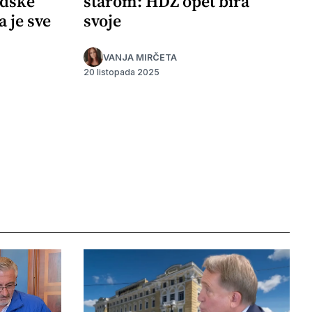
adske
starom: HDZ opet bira
a je sve
svoje
VANJA MIRČETA
20 listopada 2025