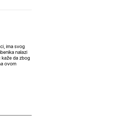
ici, ima svog
Šibenika nalazi
ić kaže da zbog
 na ovom