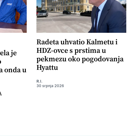
Radeta uhvatio Kalmetu i
HDZ-ovce s prstima u
ela je
pekmezu oko pogodovanja
o
Hyattu
 a onda u
R.I.
30 srpnja 2026
A