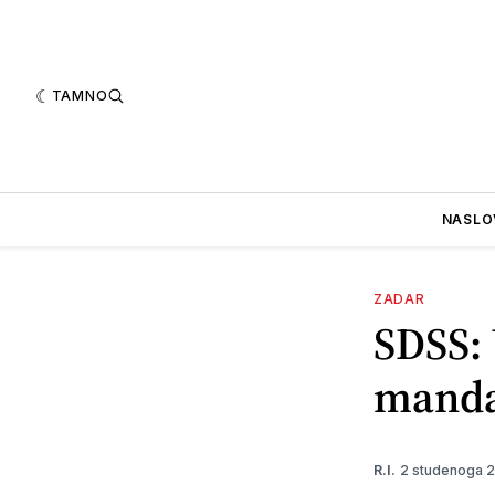
TAMNO
NASLO
ZADAR
SDSS: 
mand
2 studenoga 
R.I.