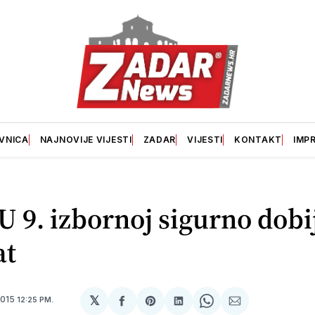
VNICA
NAJNOVIJE VIJESTI
ZADAR
VIJESTI
KONTAKT
IMP
U 9. izbornoj sigurno dob
at
𝕏
2015
12:25 PM.
podijeli
Share
podijeli
Share
podijeli