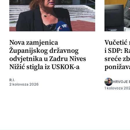
Nova zamjenica
Vučetić
Županijskog državnog
i SDP: R
odvjetnika u Zadru Nives
sreće zb
Nižić stigla iz USKOK-a
ponižav
R.I.
HRVOJE 
2 kolovoza 2026
1 kolovoza 20