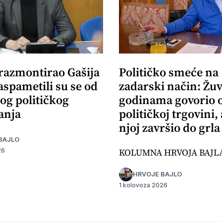
 razmontirao Gašija
Političko smeće na
aspametili su se od
zadarski način: Žuv
og političkog
godinama govorio 
anja
političkoj trgovini,
njoj završio do grla
BAJLO
KOLUMNA HRVOJA BAJL
26
HRVOJE BAJLO
1 kolovoza 2026