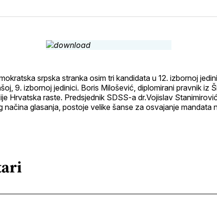
na
on
na
on
putem
svoj
Pinterest
svoj
WhatsApp
E-
Facebook
LinkedIn
maila
profil
kratska srpska stranka osim tri kandidata u 12. izbornoj jedin
šoj, 9. izbornoj jedinici. Boris Milošević, diplomirani pravnik iz 
licije Hrvatska raste. Predsjednik SDSS-a dr.Vojislav Stanimirov
og načina glasanja, postoje velike šanse za osvajanje mandata
ari