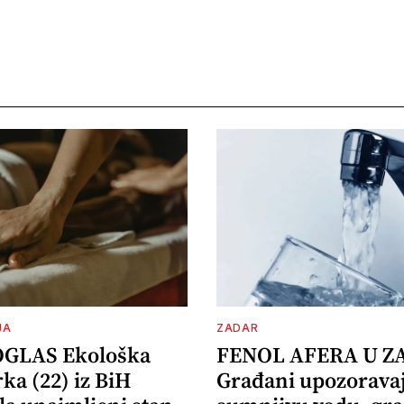
JA
ZADAR
OGLAS Ekološka
FENOL AFERA U Z
ka (22) iz BiH
Građani upozorava