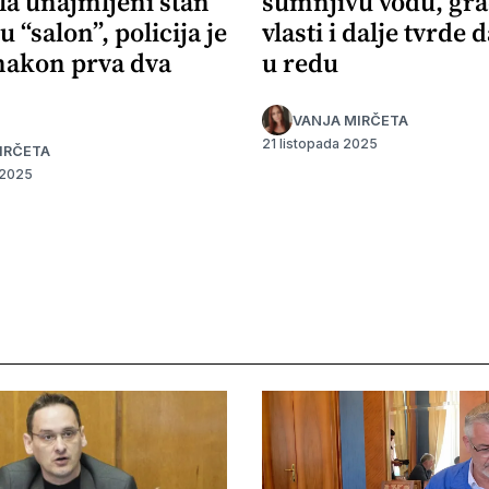
la unajmljeni stan
sumnjivu vodu, gr
u “salon”, policija je
vlasti i dalje tvrde d
 nakon prva dva
u redu
VANJA MIRČETA
21 listopada 2025
IRČETA
 2025