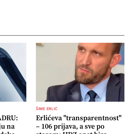
ŠIME ERLIĆ
ADRU:
Erlićeva "transparentnost"
ju na
– 106 prijava, a sve po