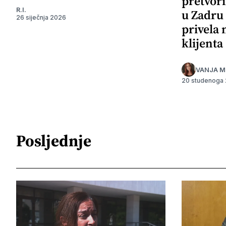
pretvori
R.I.
u Zadru 
26 siječnja 2026
privela
klijenta
VANJA M
20 studenoga
Posljednje