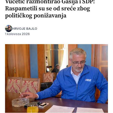
Vučetić razmontirao Gašija i SDP:
Raspametili su se od sreće zbog
političkog ponižavanja
HRVOJE BAJLO
1 kolovoza 2026