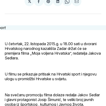
𝕏
podijeli
Share
podijeli
Share
podijeli
na
on
na
on
putem
svoj
Pinterest
svoj
WhatsApp
E-
Facebook
LinkedIn
maila
profil
U četvrtak, 22. listopada 2015.g. u 18.00 sati u dvorani
Hrvatskog narodnog kazališta Zadar držat će se
premijera filma „Moja voljena Hrvatska”, redatelja Jakova
Sedlara.
U filmu se prikazuje pritisak na Hrvatski sport i njegovu
ulogu u promidžbi Hrvatske u svijetu.
Na svečanu promociju filma dolaze redalje Jakov Sedlar
i glavni protagonist Josip Šimunić, te veliki broj javnih
osoba iz športskog , kulturnog i Javnog života.