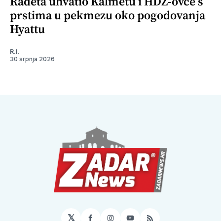
Radeta uhvatio Kalmetu i HDZ-ovce s
prstima u pekmezu oko pogodovanja
Hyattu
R.I.
30 srpnja 2026
𝕏