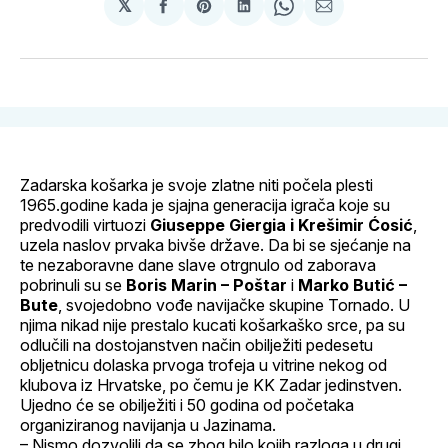
𝕏
podijeli
Share
podijeli
Share
podijeli
na
on
na
on
putem
svoj
Pinterest
svoj
WhatsApp
E-
Facebook
LinkedIn
maila
profil
Zadarska košarka je svoje zlatne niti počela plesti
1965.godine kada je sjajna generacija igrača koje su
predvodili virtuozi
Giuseppe Giergia i Krešimir Ćosić
,
uzela naslov prvaka bivše države. Da bi se sjećanje na
te nezaboravne dane slave otrgnulo od zaborava
pobrinuli su se
Boris Marin – Poštar
i
Marko Butić –
Bute
, svojedobno vođe navijačke skupine Tornado. U
njima nikad nije prestalo kucati košarkaško srce, pa su
odlučili na dostojanstven način obilježiti pedesetu
obljetnicu dolaska prvoga trofeja u vitrine nekog od
klubova iz Hrvatske, po čemu je KK Zadar jedinstven.
Ujedno će se obilježiti i 50 godina od početaka
organiziranog navijanja u Jazinama.
– Nismo dozvolili da se zbog bilo kojih razloga u drugi