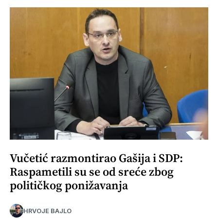
Vučetić razmontirao Gašija i SDP:
Raspametili su se od sreće zbog
političkog ponižavanja
HRVOJE BAJLO