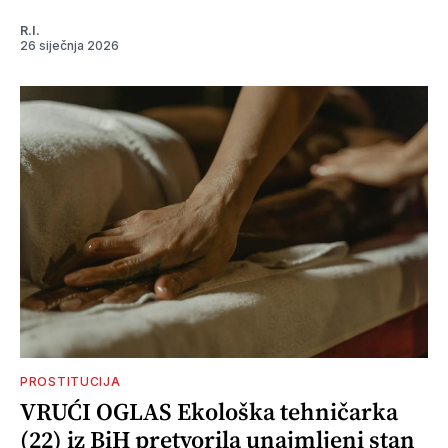
R.I.
26 siječnja 2026
PROSTITUCIJA
VRUĆI OGLAS Ekološka tehničarka
(22) iz BiH pretvorila unajmljeni stan