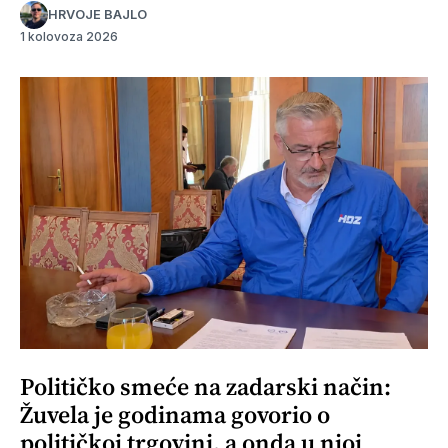
HRVOJE BAJLO
1 kolovoza 2026
Političko smeće na zadarski način:
Žuvela je godinama govorio o
političkoj trgovini, a onda u njoj