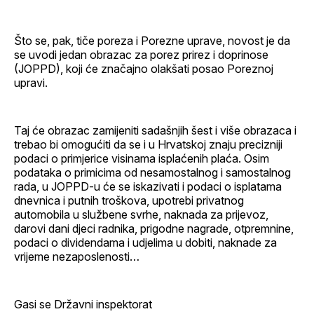
Što se, pak, tiče poreza i Porezne uprave, novost je da
se uvodi jedan obrazac za porez prirez i doprinose
(JOPPD), koji će značajno olakšati posao Poreznoj
upravi.
Taj će obrazac zamijeniti sadašnjih šest i više obrazaca i
trebao bi omogućiti da se i u Hrvatskoj znaju precizniji
podaci o primjerice visinama isplaćenih plaća. Osim
podataka o primicima od nesamostalnog i samostalnog
rada, u JOPPD-u će se iskazivati i podaci o isplatama
dnevnica i putnih troškova, upotrebi privatnog
automobila u službene svrhe, naknada za prijevoz,
darovi dani djeci radnika, prigodne nagrade, otpremnine,
podaci o dividendama i udjelima u dobiti, naknade za
vrijeme nezaposlenosti…
Gasi se Državni inspektorat