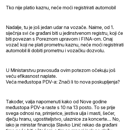
Tko nije platio kaznu, neće moći registrirati automobil
Nadalje, tu je još jedan udar na vozače. Naime, od 1.
siječnja svi će građani biti u jedinstvenom registru, koji će
biti povezan s Poreznom upravom i FINA-om. Onaj
vozač koji ne plati prometnu kaznu, neće moći registrirati
automobil ili dobiti prometnu i vozačku dozvolu.
U Ministarstvu pravosuđa ovim potezom očekuju još
veću efikasnost naplate.
Veća međustopa PDV-a: Znači li to nova poskupljenja?
Također, valja napomenuti kako od Nove godine
međustopa PDV-a raste s 10 na 13 posto. To se prije
svega odnosi na, primjerice, jestiva ulja i masti, šećer,
dječju hranu, ugostiteljstvo, ulaznice za koncerte… No,
iako je ministar financija Slavko Linić rekao da građani