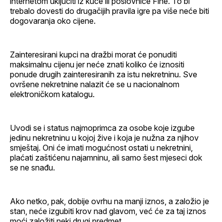
internetom uključiti iz kuće ili poslovnice Fine. To bi
trebalo dovesti do drugačijih pravila igre pa više neće biti
dogovaranja oko cijene.
Zainteresirani kupci na dražbi morat će ponuditi
maksimalnu cijenu jer neće znati koliko će iznositi
ponude drugih zainteresiranih za istu nekretninu. Sve
ovršene nekretnine nalazit će se u nacionalnom
elektroničkom katalogu.
Uvodi se i status najmoprimca za osobe koje izgube
jedinu nekretninu u kojoj žive i koja je nužna za njihov
smještaj. Oni će imati mogućnost ostati u nekretnini,
plaćati zaštićenu najamninu, ali samo šest mjeseci dok
se ne snađu.
Ako netko, pak, dobije ovrhu na manji iznos, a založio je
stan, neće izgubiti krov nad glavom, već će za taj iznos
moći založiti neki drugi predmet.