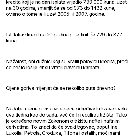
kredita koji je na dan isplate vrijedio 730.000 kuna, uzet
na 30 godina, smanjit će se od 973 do 1432 kune,
ovisno o tome je li uzet 2005. ili 2007. godine.
Isti takav kredit na 20 godina pojeftinit će 729 do 877
kuna.
Nažalost, oni dužnici koji su vratili polovicu kredita, proći
će nešto lošije jer su vratili glavninu kamata.
Cijene goriva mijenjat će se nekoliko puta dnevno?
Nadalje, cijene goriva više neće određivati država svaka
dva tjedna kao do sada, već će ih regulirati tržište. Tako
je određeno novim Zakonom o tržištu nafte i naftnim
derivatima. To znači da će svaki trgovac, poput Ine,
Lukoila, Petrola, Croduxa, Tifona i ostalih, moći sami