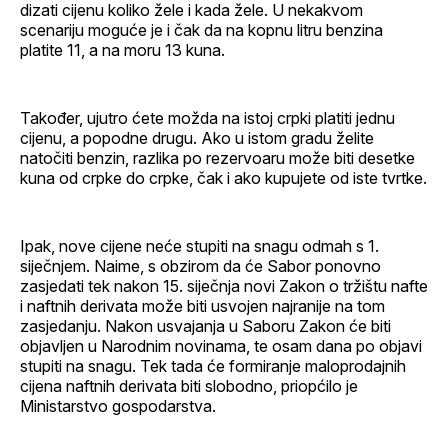
dizati cijenu koliko žele i kada žele. U nekakvom
scenariju moguće je i čak da na kopnu litru benzina
platite 11, a na moru 13 kuna.
Također, ujutro ćete možda na istoj crpki platiti jednu
cijenu, a popodne drugu. Ako u istom gradu želite
natočiti benzin, razlika po rezervoaru može biti desetke
kuna od crpke do crpke, čak i ako kupujete od iste tvrtke.
Ipak, nove cijene neće stupiti na snagu odmah s 1.
siječnjem. Naime, s obzirom da će Sabor ponovno
zasjedati tek nakon 15. siječnja novi Zakon o tržištu nafte
i naftnih derivata može biti usvojen najranije na tom
zasjedanju. Nakon usvajanja u Saboru Zakon će biti
objavljen u Narodnim novinama, te osam dana po objavi
stupiti na snagu. Tek tada će formiranje maloprodajnih
cijena naftnih derivata biti slobodno, priopćilo je
Ministarstvo gospodarstva.