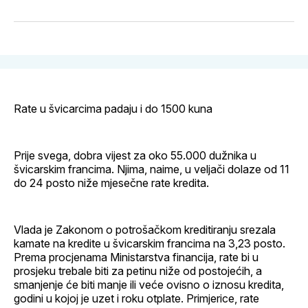
na
on
na
on
putem
svoj
Pinterest
svoj
WhatsApp
E-
Facebook
LinkedIn
maila
profil
Rate u švicarcima padaju i do 1500 kuna
Prije svega, dobra vijest za oko 55.000 dužnika u
švicarskim francima. Njima, naime, u veljači dolaze od 11
do 24 posto niže mjesečne rate kredita.
Vlada je Zakonom o potrošačkom kreditiranju srezala
kamate na kredite u švicarskim francima na 3,23 posto.
Prema procjenama Ministarstva financija, rate bi u
prosjeku trebale biti za petinu niže od postojećih, a
smanjenje će biti manje ili veće ovisno o iznosu kredita,
godini u kojoj je uzet i roku otplate. Primjerice, rate