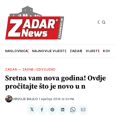
NASLOVNICA
NAJNOVIJE VIJESTI
ZADAR
VIJESTI
KONT
ZADAR
—
ZADNE-IZDVOJENO
Sretna vam nova godina! Ovdje
pročitajte što je novo u n
1 siječnja 2014
HRVOJE BAJLO
12:33 PM.
𝕏
podijeli
Share
podijeli
Share
podijeli