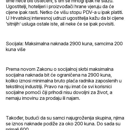
time neće biti oštećeni, s tim se mnogi ipak ne slažu.
Ugostitelji, hotelijeri i proizvođači hrane vjeruju da će
cijene ipak rasti. Netko će višu stopu PDV-a u ipak platiti.
U Hrvatskoj interesnoj udruzi ugostitelja kažu da bi cijene
‘sitnijih’ usluga ostale iste, ali neke će se ipak povisiti.
Socijala: Maksimalna naknada 2900 kuna, samcima 200
kuna više
Prema novom Zakonu o socijalnoj skrbi maksimalna
socijalna naknada bit će ograničena na 2900 kuna,
koliko iznosi minimalna bruto plaća radnika zaposlenih u
tekstilnoj industriji. Pravo na nju imat će svi korisnici
socijalne pomoći čiji prihodi nisu dovoljni za život, a
nemaju imovinu za prodaju ili najam.
Također, budući da su samci najugroženija skupina, njima
se iznos naknade podiže za oko 200 kuna. Do sada su
primali 600.