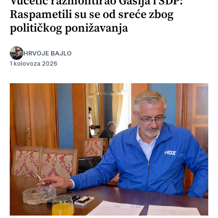
Vučetić razmontirao Gašija i SDP:
Raspametili su se od sreće zbog
političkog ponižavanja
HRVOJE BAJLO
1 kolovoza 2026