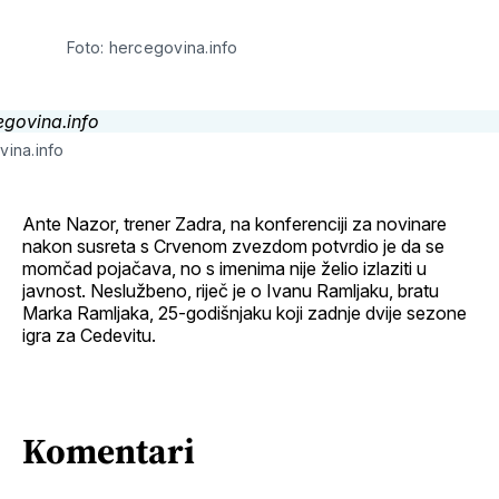
Facebook
LinkedIn
maila
profil
Foto: hercegovina.info
vina.info
Ante Nazor, trener Zadra, na konferenciji za novinare
nakon susreta s Crvenom zvezdom potvrdio je da se
momčad pojačava, no s imenima nije želio izlaziti u
javnost. Neslužbeno, riječ je o Ivanu Ramljaku, bratu
Marka Ramljaka, 25-godišnjaku koji zadnje dvije sezone
igra za Cedevitu.
Komentari