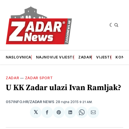
NASLOVNICA
NAJNOVIJE VIJESTI
ZADAR
VIJESTI
KONT
ZADAR
—
ZADAR SPORT
U KK Zadar ulazi Ivan Ramljak?
28 rujna 2015
057INFO.HR/ZADAR NEWS
9:21 AM.
𝕏
podijeli
Share
podijeli
Share
podijeli
na
on
na
on
putem
svoj
Pinterest
svoj
WhatsApp
E-