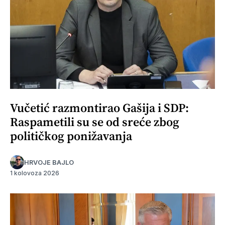
Vučetić razmontirao Gašija i SDP:
Raspametili su se od sreće zbog
političkog ponižavanja
HRVOJE BAJLO
1 kolovoza 2026