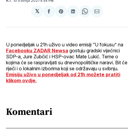
10 travnja 2021
R.I.
6:54 PM.
𝕏
podijeli
Share
podijeli
Share
podijeli
na
on
na
on
putem
svoj
Pinterest
svoj
WhatsApp
E-
Facebook
LinkedIn
maila
profil
U ponedjeljak u 21h uživo u video emisiji “U fokusu” na
Facebooku ZADAR Newsa
gostuju gradski vijećnici
SDP-a, Jure Zubčić i HSP-ovac Mate Lukić. Teme o
kojima će se raspravljati su dnevnopolitičke naravi. Bit će
riječi i o lokalnim izborima koji se održavaju u svibnju.
Emisiju uživo u ponedjeljak od 21h možete pratiti
klikom ovdje.
Komentari