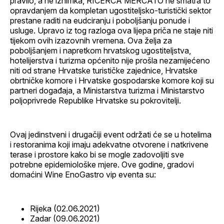
pravilo, a ne iznimka, RICERCA MERCATO ne smatra to
opravdanjem da kompletan ugostiteljsko-turistički sektor
prestane raditi na eudciranju i poboljšanju ponude i
usluge. Upravo iz tog razloga ova lijepa priča ne staje niti
tijekom ovih izazovnih vremena. Ova želja za
poboljšanjem i napretkom hrvatskog ugostiteljstva,
hotelijerstva i turizma općenito nije prošla nezamijećeno
niti od strane Hrvatske turističke zajednice, Hrvatske
obrtničke komore i Hrvatske gospodarske komore koji su
partneri događaja, a Ministarstva turizma i Ministarstvo
poljoprivrede Republike Hrvatske su pokrovitelji.
Ovaj jedinstveni i drugačiji event održati će se u hotelima
i restoranima koji imaju adekvatne otvorene i natkrivene
terase i prostore kako bi se mogle zadovoljiti sve
potrebne epidemiološke mjere. Ove godine, gradovi
domaćini Wine EnoGastro vip eventa su:
Rijeka (02.06.2021)
Zadar (09.06.2021)