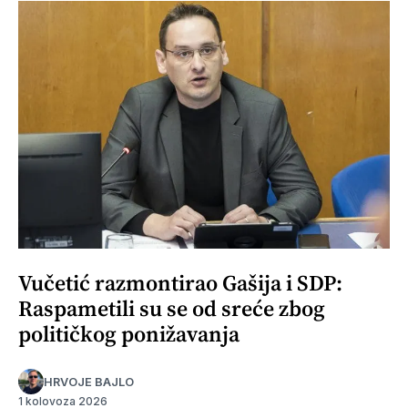
Vučetić razmontirao Gašija i SDP:
Raspametili su se od sreće zbog
političkog ponižavanja
HRVOJE BAJLO
1 kolovoza 2026