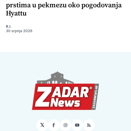
prstima u pekmezu oko pogodovanja
Hyattu
R.I.
30 srpnja 2026
𝕏
Facebook
Instagram
YouTube
RSS