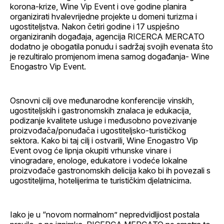
korona-krize, Wine Vip Event i ove godine planira
organizirati hvalevrijedne projekte u domeni turizma i
ugostiteljstva. Nakon četiri godine i 17 uspješno
organiziranih događaja, agencija RICERCA MERCATO
dodatno je obogatila ponudu i sadržaj svojih evenata što
je rezultiralo promjenom imena samog događanja- Wine
Enogastro Vip Event.
Osnovni cilj ove međunarodne konferencije vinskih,
ugostiteljskih i gastronomskih znalaca je edukacija,
podizanje kvalitete usluge i međusobno povezivanje
proizvođača/ponuđača i ugostiteljsko-turističkog
sektora. Kako bi taj cilj i ostvarili, Wine Enogastro Vip
Event ovog će lipnja okupiti vrhunske vinare i
vinogradare, enologe, edukatore i vodeće lokalne
proizvođače gastronomskih delicija kako bi ih povezali s
ugostiteljima, hotelijerima te turističkim djelatnicima.
Iako je u “novom normalnom” nepredvidljiost postala