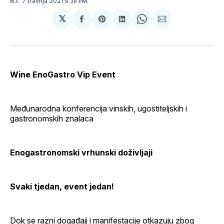
7 travnja 2021
R.I.
6:39 PM.
𝕏
podijeli
Share
podijeli
Share
podijeli
na
on
na
on
putem
svoj
Pinterest
svoj
WhatsApp
E-
Facebook
LinkedIn
maila
profil
Wine EnoGastro Vip Event
Međunarodna konferencija vinskih, ugostiteljskih i
gastronomskih znalaca
Enogastronomski vrhunski doživljaji
Svaki tjedan, event jedan!
Dok se razni događaji i manifestacije otkazuju zbog