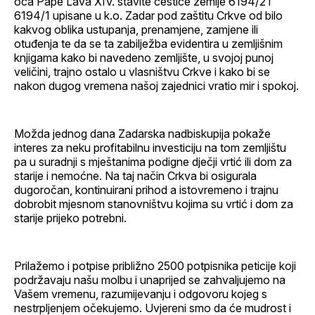
oca Pape Lava XIV. stavite čestice zemlje 6194/2 i
6194/1 upisane u k.o. Zadar pod zaštitu Crkve od bilo
kakvog oblika ustupanja, prenamjene, zamjene ili
otuđenja te da se ta zabilježba evidentira u zemljišnim
knjigama kako bi navedeno zemljište, u svojoj punoj
veličini, trajno ostalo u vlasništvu Crkve i kako bi se
nakon dugog vremena našoj zajednici vratio mir i spokoj.
Možda jednog dana Zadarska nadbiskupija pokaže
interes za neku profitabilnu investiciju na tom zemljištu
pa u suradnji s mještanima podigne dječji vrtić ili dom za
starije i nemoćne. Na taj način Crkva bi osigurala
dugoročan, kontinuirani prihod a istovremeno i trajnu
dobrobit mjesnom stanovništvu kojima su vrtić i dom za
starije prijeko potrebni.
Prilažemo i potpise približno 2500 potpisnika peticije koji
podržavaju našu molbu i unaprijed se zahvaljujemo na
Vašem vremenu, razumijevanju i odgovoru kojeg s
nestrpljenjem očekujemo. Uvjereni smo da će mudrost i