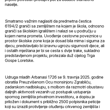
naselje.
Smatramo važnim naglasiti da predmetna čestica
6194/2 graniči sa zemljištem na kojem je škola, odnosno
graniči sa školskim igralištem i nalazi se u području u
kojem nema prometa. Uvođenje cestovne poveznice u
prostor školske zone koja je dosad bila mirna i sigurna za
djecu, predstavljalo bi izravnu ugrozu sigurnosti djece, ali
i ostalih mještana jer bi se cesta s dvije trake, sukladno
predstavljenom projektu, protezala duž cijelog Trga
Gospe Loretske.
Udruga mladih Arbanasi 1726 se 9. travnja 2025. godine
obratila Preuzvišenom Ocu monsinjoru Zgrabliću,
zadarskom nadbiskupu, s molbom da razmotri obustavu
daljnjih aktivnosti vezanih uz postupak ustupanja
spornog zemljišta privatnom investitoru, a dopisu je
priložen i dokument s približno 2500 potpisnika peticije
koji su izrazili protivljenje otuđenju crkvenog zemljišta i