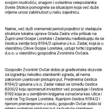
svojom mudrošću, snagom i ovlastima veleposlanika
Svete Stolice pomognete sa situacijom koja već duže
vrijeme unosi zabrinutost u našu zajednicu.
Naime, već duži vremenski period pojedinci iz vladajuće
strukture lokalne uprave Grada Zadra vrše pritisak na
Župni ured Gospe Loretske i Zadarsku nadbiskupiju da se
čestica zemlje broj 6194/2 upisana u k.o. Zadar, koja je u
vlasništvu Crkve Gospe Loretske, ustupi tvrtki Izgradnja
d.o.o. u vlasništvu gospodina Zvonimira Ovčara.
Gospodin Zvonimir Ovčar dobio je građevinske dozvole
za izgradnju nekoliko stambenih zgrada, ali nema
zakonom uvjetovan pristupni put. Predmetna čestica
6194/2 upisana u k.o. Zadar nalazi se između čestice
6200/2 koju spomenuti investitor već posjeduje i čestice
6192 koja je u zemljišnim knjigama označena kao Ulica i
vodi na Trg Gospe Loretske. Kupnjom čestice 6194/2 i
njenom prenamjenom u cestu, gospodin Ovčar dobio bi
prijeko potreban pristupni put za buduće stambeno