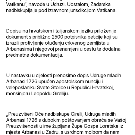
Vatikanu“, navode u Udruzi. Uostalom, Zadarska
nadbiskupija je pod izravnom jurisdikcijom Vatikana.
Dopisu na hrvatskom i talijanskom jeziku priložen je
dokument s približno 2500 potpisnika peticije koji su
izrazili protivljenje otuđenju crkvenog zemljišta u
Arbanasima i njegovoj prenamjeni u cestu te dodatna
predmetna dokumentacija.
U nastavku u cijelosti prenosimo dopis Udruge mladih
Arbanasi 1726 upućen apostolskom nunciju i
veleposlaniku Svete Stolice u Republici Hrvatskoj,
monsinjoru Leopoldu Girelliju.
„Preuzvišeni Oče nadbiskupe Girelli, Udruga mladih
Arbanasi 1726 s dubokim poštovanjem obraća se Vašoj
Preuzvišenosti u ime župljana Župe Gospe Loretske iz
mjesta Arbanasi u Zadru, s usrdnom molbom da nam