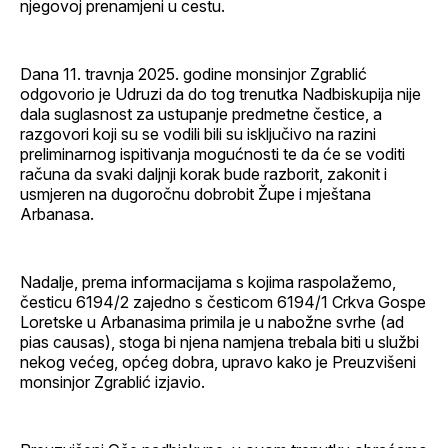
njegovoj prenamjeni u cestu.
Dana 11. travnja 2025. godine monsinjor Zgrablić
odgovorio je Udruzi da do tog trenutka Nadbiskupija nije
dala suglasnost za ustupanje predmetne čestice, a
razgovori koji su se vodili bili su isključivo na razini
preliminarnog ispitivanja mogućnosti te da će se voditi
računa da svaki daljnji korak bude razborit, zakonit i
usmjeren na dugoročnu dobrobit Župe i mještana
Arbanasa.
Nadalje, prema informacijama s kojima raspolažemo,
česticu 6194/2 zajedno s česticom 6194/1 Crkva Gospe
Loretske u Arbanasima primila je u nabožne svrhe (ad
pias causas), stoga bi njena namjena trebala biti u službi
nekog većeg, općeg dobra, upravo kako je Preuzvišeni
monsinjor Zgrablić izjavio.