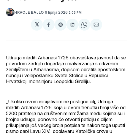
6 lipnja 2026
HRVOJE BAJLO
2:03 PM.
𝕏
podijeli
Share
podijeli
Share
podijeli
na
on
na
on
putem
svoj
Pinterest
svoj
WhatsApp
E-
Facebook
LinkedIn
maila
profil
Udruga mladih Arbanasi 1726 obavještava javnost da se
povodom zadnjih događaja i malverzacija s crkvenim
zemljištem u Arbanasima, dopisom obratila apostolskom
nunciju i veleposlaniku Svete Stolice u Republici
Hrvatskoj, monsinjoru Leopoldu Girelliju.
„Ukoliko ovom inicijativom ne postigne cilj, Udruga
mladih Arbanasi 1726, koja u ovom trenutku broji više od
5200 pratitelja na društvenim mrežama među kojima su i
brojne udruge, ponovno će otvoriti peticiju s ciljem
prikupljanja još većeg broja potpisa te nakon toga uputiti
pismo papi Lavu XIV., poglavaru Katoličke crkve u