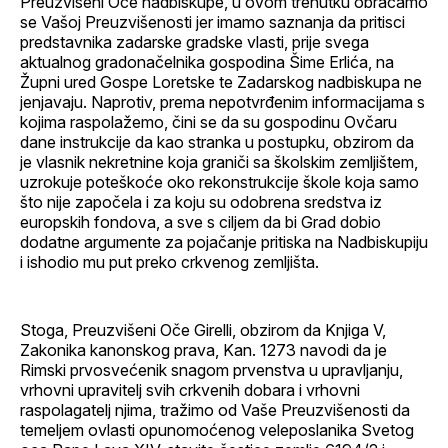
Preuzvišeni Oče nadbiskupe, u ovom trenutku obraćamo
se Vašoj Preuzvišenosti jer imamo saznanja da pritisci
predstavnika zadarske gradske vlasti, prije svega
aktualnog gradonačelnika gospodina Šime Erlića, na
Župni ured Gospe Loretske te Zadarskog nadbiskupa ne
jenjavaju. Naprotiv, prema nepotvrđenim informacijama s
kojima raspolažemo, čini se da su gospodinu Ovčaru
dane instrukcije da kao stranka u postupku, obzirom da
je vlasnik nekretnine koja graniči sa školskim zemljištem,
uzrokuje poteškoće oko rekonstrukcije škole koja samo
što nije započela i za koju su odobrena sredstva iz
europskih fondova, a sve s ciljem da bi Grad dobio
dodatne argumente za pojačanje pritiska na Nadbiskupiju
i ishodio mu put preko crkvenog zemljišta.
Stoga, Preuzvišeni Oče Girelli, obzirom da Knjiga V,
Zakonika kanonskog prava, Kan. 1273 navodi da je
Rimski prvosvećenik snagom prvenstva u upravljanju,
vrhovni upravitelj svih crkvenih dobara i vrhovni
raspolagatelj njima, tražimo od Vaše Preuzvišenosti da
temeljem ovlasti opunomoćenog veleposlanika Svetog