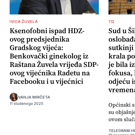
IVICA ŽUVELA
112
Ksenofobni ispad HDZ-
Sud u Š
ovog predsjednika
oslobađ
Gradskog vijeća:
sutkinji
Benkovački ginekolog iz
krala po
Raštana Žuvela vrijeđa SDP-
je bila 
ovog vijećnika Radetu na
fokusa,
Facebooku i u vijećnici
odjeću i
vremena
VANJA MIRČETA
Općinski s
11 studenoga 2025
su objašnj
ovom sluča
TELEGRAM.H