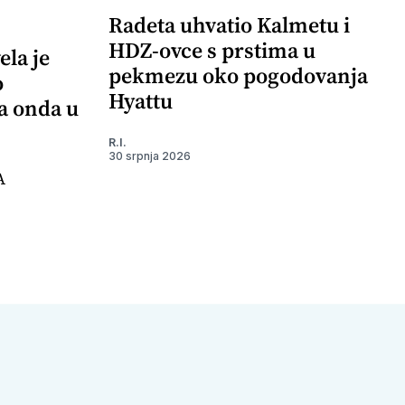
Radeta uhvatio Kalmetu i
HDZ-ovce s prstima u
ela je
pekmezu oko pogodovanja
o
Hyattu
 a onda u
R.I.
30 srpnja 2026
A