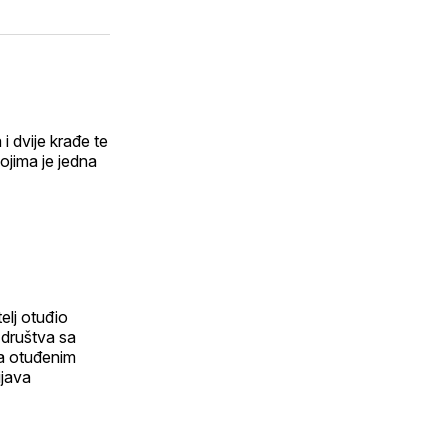
i dvije krađe te
ojima je jedna
elj otuđio
 društva sa
Za otuđenim
ijava