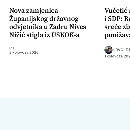
Nova zamjenica
Vučetić
Županijskog državnog
i SDP: R
odvjetnika u Zadru Nives
sreće zb
Nižić stigla iz USKOK-a
ponižav
R.I.
HRVOJE 
2 kolovoza 2026
1 kolovoza 20