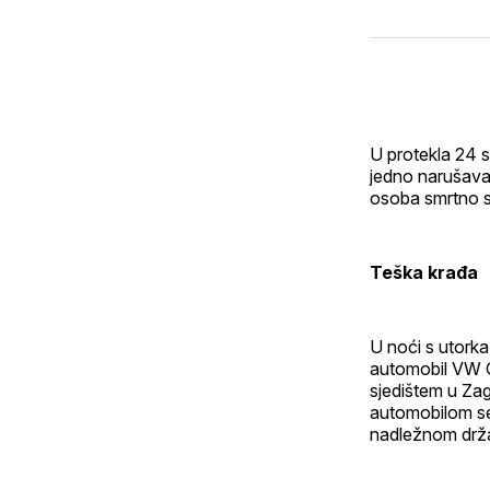
U protekla 24 s
jedno narušavan
osoba smrtno s
Teška krađa
U noći s utorka
automobil VW G
sjedištem u Zag
automobilom se 
nadležnom drž