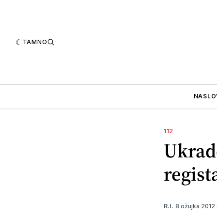
TAMNO
NASLO
112
Ukrad
regist
8 ožujka 2012
R.I.