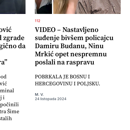
112
ović
VIDEO – Nastavljeno
d zgrade
suđenje bivšem policajcu
agično da
Damiru Budanu, Ninu
Mrkić opet nespremnu
ra”
poslali na raspravu
pod
POBRKALA JE BOSNU I
vić
HERCEGOVINU I POLJSKU.
iminal
M. V.
 i
24 listopada 2024
počinili
tra Šime
stalih