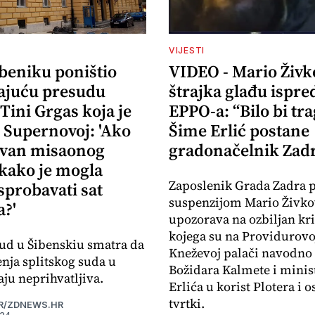
VIJESTI
ibeniku poništio
VIDEO - Mario Živk
ajuću presudu
štrajka glađu ispre
 Tini Grgas koja je
EPPO-a: “Bilo bi tr
 Supernovoj: 'Ako
Šime Erlić postane
izvan misaonog
gradonačelnik Zad
 kako je mogla
Zaposlenik Grada Zadra 
sprobavati sat
suspenzijom Mario Živko
?'
upozorava na ozbiljan kr
kojega su na Providurovoj
ud u Šibenskiu smatra da
Kneževoj palači navodno 
enja splitskog suda u
Božidara Kalmete i minis
ju neprihvatljiva.
Erlića u korist Plotera i o
tvrtki.
R/ZDNEWS.HR