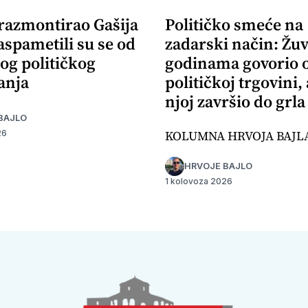
 razmontirao Gašija
Političko smeće na
aspametili su se od
zadarski način: Žuv
og političkog
godinama govorio 
anja
političkoj trgovini,
njoj završio do grla
BAJLO
KOLUMNA HRVOJA BAJL
26
HRVOJE BAJLO
1 kolovoza 2026