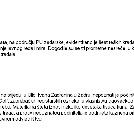
na
on
na
on
putem
svoj
Pinterest
svoj
WhatsApp
E-
Facebook
LinkedIn
maila
profil
ata, na području PU zadarske, evidentirano je šest teških krađa 
je javnog reda i mira. Dogodile su se tri prometne nesreće, u k
tradala.
 na srijedu, u Ulici Ivana Zadranina u Zadru, nepoznati je počinit
olf, zagrebačkih registarskih oznaka, u vlasništvu trgovačkog
rebu. Materijalna šteta iznosi nekoliko desetaka tisuća kuna. 
traga, a protiv nepoznatog počinitelja je podnijeta kaznena pr
avnom odvjetništvu.