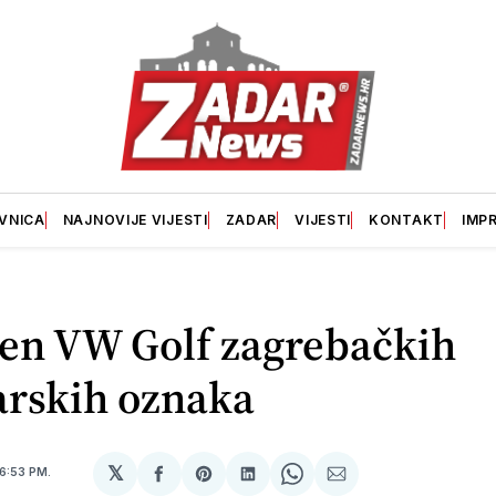
VNICA
NAJNOVIJE VIJESTI
ZADAR
VIJESTI
KONTAKT
IMP
en VW Golf zagrebačkih
arskih oznaka
𝕏
6:53 PM.
podijeli
Share
podijeli
Share
podijeli