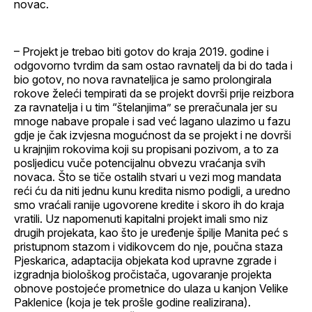
novac.
– Projekt je trebao biti gotov do kraja 2019. godine i
odgovorno tvrdim da sam ostao ravnatelj da bi do tada i
bio gotov, no nova ravnateljica je samo prolongirala
rokove želeći tempirati da se projekt dovrši prije reizbora
za ravnatelja i u tim “štelanjima” se preračunala jer su
mnoge nabave propale i sad već lagano ulazimo u fazu
gdje je čak izvjesna mogućnost da se projekt i ne dovrši
u krajnjim rokovima koji su propisani pozivom, a to za
posljedicu vuče potencijalnu obvezu vraćanja svih
novaca. Što se tiče ostalih stvari u vezi mog mandata
reći ću da niti jednu kunu kredita nismo podigli, a uredno
smo vraćali ranije ugovorene kredite i skoro ih do kraja
vratili. Uz napomenuti kapitalni projekt imali smo niz
drugih projekata, kao što je uređenje špilje Manita peć s
pristupnom stazom i vidikovcem do nje, poučna staza
Pjeskarica, adaptacija objekata kod upravne zgrade i
izgradnja biološkog pročistača, ugovaranje projekta
obnove postojeće prometnice do ulaza u kanjon Velike
Paklenice (koja je tek prošle godine realizirana).