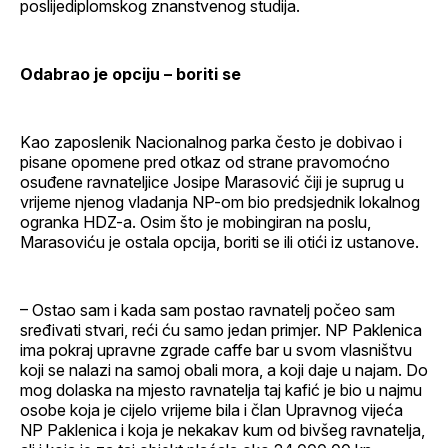
poslijediplomskog znanstvenog studija.
Odabrao je opciju – boriti se
Kao zaposlenik Nacionalnog parka često je dobivao i
pisane opomene pred otkaz od strane pravomoćno
osuđene ravnateljice Josipe Marasović čiji je suprug u
vrijeme njenog vladanja NP-om bio predsjednik lokalnog
ogranka HDZ-a. Osim što je mobingiran na poslu,
Marasoviću je ostala opcija, boriti se ili otići iz ustanove.
– Ostao sam i kada sam postao ravnatelj počeo sam
sređivati stvari, reći ću samo jedan primjer. NP Paklenica
ima pokraj upravne zgrade caffe bar u svom vlasništvu
koji se nalazi na samoj obali mora, a koji daje u najam. Do
mog dolaska na mjesto ravnatelja taj kafić je bio u najmu
osobe koja je cijelo vrijeme bila i član Upravnog vijeća
NP Paklenica i koja je nekakav kum od bivšeg ravnatelja,