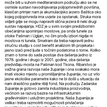
može biti u suhom mediteranskom području ako se ne
osmisle sustavi navodnjavanja poljoprivrednih površina,
klasičan primjer nam je akumulacijsko jezero Baštica oko
kojeg poljoprivreda ima uvjete za opstanak. Struka mora
vidjeti gdje se mogu napraviti slična jezera ili neki drugi
sustav napajanja. HDZ je u svim svojim predizbornim
obećanjima spominjao mostove, pa onda tunele za
otoke Pašman i Ugljan, no čim prođu izbori nigdje ni
mostova ni tunela. Smatram da treba napraviti jednu
stručnu studiju s cost benefit analizom tih projekata i
jasno izaći pred ljude s točnim podatcima o tome. Koliko
znam o tome do sada postoje dva rješenja jedno iz
1978. godine i drugo iz 2001. godine, oba rješenja
predviđaju mosta na Pašman kod Tkona. Ribarstvo je
važna grana razvoja naše županije i ona svakako mora
imati visoko mjesto u promišljanjima županije, no uz vrlo
jasne ekološke parametre kako ne bi došli u situaciju da
nam drastično padne riblji fond. Na području Zadarske
županije je gotovo zamrla industrijska proizvodnja,
većinom se razvoj bazira na infrastrukturnim
građevinskim i uslužnim projektima. Naša županija je
velika i treba razmotriti mogućnosti privlačenja