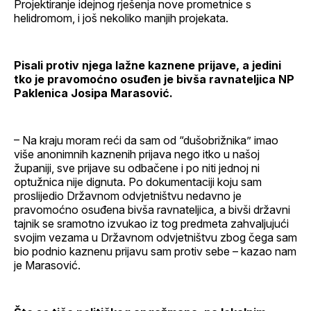
Projektiranje idejnog rješenja nove prometnice s
helidromom, i još nekoliko manjih projekata.
Pisali protiv njega lažne kaznene prijave, a jedini
tko je pravomoćno osuđen je bivša ravnateljica NP
Paklenica Josipa Marasović.
– Na kraju moram reći da sam od “dušobrižnika” imao
više anonimnih kaznenih prijava nego itko u našoj
županiji, sve prijave su odbačene i po niti jednoj ni
optužnica nije dignuta. Po dokumentaciji koju sam
proslijedio Državnom odvjetništvu nedavno je
pravomoćno osuđena bivša ravnateljica, a bivši državni
tajnik se sramotno izvukao iz tog predmeta zahvaljujući
svojim vezama u Državnom odvjetništvu zbog čega sam
bio podnio kaznenu prijavu sam protiv sebe – kazao nam
je Marasović.