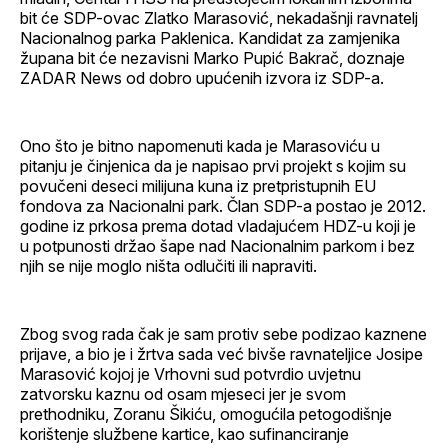
bit će SDP-ovac Zlatko Marasović, nekadašnji ravnatelj
Nacionalnog parka Paklenica. Kandidat za zamjenika
župana bit će nezavisni Marko Pupić Bakrač, doznaje
ZADAR News od dobro upućenih izvora iz SDP-a.
Ono što je bitno napomenuti kada je Marasoviću u
pitanju je činjenica da je napisao prvi projekt s kojim su
povučeni deseci milijuna kuna iz pretpristupnih EU
fondova za Nacionalni park. Član SDP-a postao je 2012.
godine iz prkosa prema dotad vladajućem HDZ-u koji je
u potpunosti držao šape nad Nacionalnim parkom i bez
njih se nije moglo ništa odlučiti ili napraviti.
Zbog svog rada čak je sam protiv sebe podizao kaznene
prijave, a bio je i žrtva sada već bivše ravnateljice Josipe
Marasović kojoj je Vrhovni sud potvrdio uvjetnu
zatvorsku kaznu od osam mjeseci jer je svom
prethodniku, Zoranu Šikiću, omogućila petogodišnje
korištenje službene kartice, kao sufinanciranje