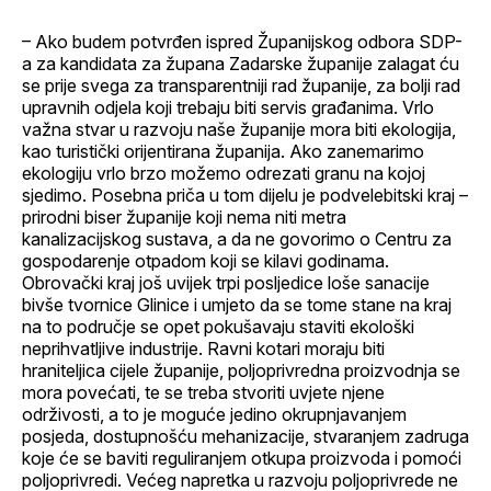
– Ako budem potvrđen ispred Županijskog odbora SDP-
a za kandidata za župana Zadarske županije zalagat ću
se prije svega za transparentniji rad županije, za bolji rad
upravnih odjela koji trebaju biti servis građanima. Vrlo
važna stvar u razvoju naše županije mora biti ekologija,
kao turistički orijentirana županija. Ako zanemarimo
ekologiju vrlo brzo možemo odrezati granu na kojoj
sjedimo. Posebna priča u tom dijelu je podvelebitski kraj –
prirodni biser županije koji nema niti metra
kanalizacijskog sustava, a da ne govorimo o Centru za
gospodarenje otpadom koji se kilavi godinama.
Obrovački kraj još uvijek trpi posljedice loše sanacije
bivše tvornice Glinice i umjeto da se tome stane na kraj
na to područje se opet pokušavaju staviti ekološki
neprihvatljive industrije. Ravni kotari moraju biti
hraniteljica cijele županije, poljoprivredna proizvodnja se
mora povećati, te se treba stvoriti uvjete njene
održivosti, a to je moguće jedino okrupnjavanjem
posjeda, dostupnošću mehanizacije, stvaranjem zadruga
koje će se baviti reguliranjem otkupa proizvoda i pomoći
poljoprivredi. Većeg napretka u razvoju poljoprivrede ne