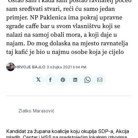
sam sređivati stvari, reći ću samo jedan
primjer. NP Paklenica ima pokraj upravne
zgrade caffe bar u svom vlasništvu koji se
nalazi na samoj obali mora, a koji daje u
najam. Do mog dolaska na mjesto ravnatelja
taj kafić je bio u najmu osobe koja je cijelo
3 ožujka 2021
HRVOJE BAJLO
5:04 PM.
𝕏
podijeli
Share
podijeli
Share
podijeli
na
on
na
on
putem
svoj
Pinterest
svoj
WhatsApp
E-
Facebook
LinkedIn
maila
profil
Zlatko Marasović
Kandidat za župana koalicije koju okuplja SDP-a, Akcija
mladih, Centar i HSS na predstojećim lokalnim izborima