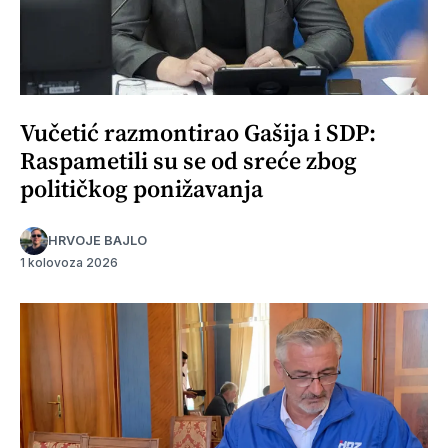
Vučetić razmontirao Gašija i SDP:
Raspametili su se od sreće zbog
političkog ponižavanja
HRVOJE BAJLO
1 kolovoza 2026