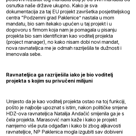
osnutka naše države ukupno. Kako je sva
dokumentacija za taj EU projekt završetka posjetiteljskog
centra “Podzemni grad Paklenice” nastala u mom
mandatu, bio sam itekako upućen u taj projekt i u
dogovoru s firmom koja nam je pomagala u pisanju
projekta bio sam identificiran kao voditelj projekta
(project manager), no kako nisam dobi novi mandat,
nova ravnateljica me je odmah razriješila te dužnosti i
imenovala sebe.
Ravnateljica ga razriješila iako je bio voditelj
projekta s kojim su privučeni milijuni
Umjesto da je kao voditelj projekta ostao na toj funkciji,
pošto je najbolje upoznat s istim, nakon političke smjene
HDZ-ova ravnateljica Natalija Andačić smijenila ga je s
čela projekta. Marasović nam kaže i kako je projekt
namjerno više puta odgađan i kako bi zbog aljkavosti
ravnateljice, NP Paklenica mogla izgubiti sav dobiveni