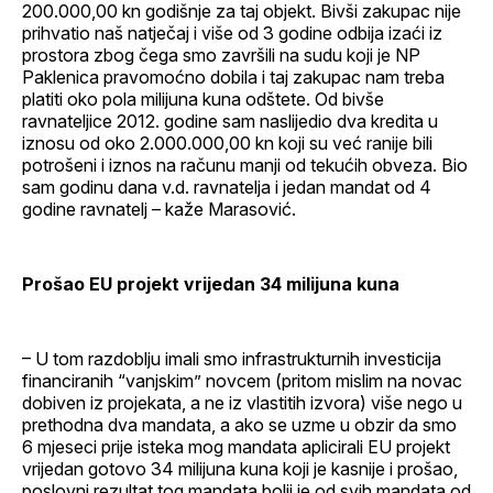
200.000,00 kn godišnje za taj objekt. Bivši zakupac nije
prihvatio naš natječaj i više od 3 godine odbija izaći iz
prostora zbog čega smo završili na sudu koji je NP
Paklenica pravomoćno dobila i taj zakupac nam treba
platiti oko pola milijuna kuna odštete. Od bivše
ravnateljice 2012. godine sam naslijedio dva kredita u
iznosu od oko 2.000.000,00 kn koji su već ranije bili
potrošeni i iznos na računu manji od tekućih obveza. Bio
sam godinu dana v.d. ravnatelja i jedan mandat od 4
godine ravnatelj – kaže Marasović.
Prošao EU projekt vrijedan 34 milijuna kuna
– U tom razdoblju imali smo infrastrukturnih investicija
financiranih “vanjskim” novcem (pritom mislim na novac
dobiven iz projekata, a ne iz vlastitih izvora) više nego u
prethodna dva mandata, a ako se uzme u obzir da smo
6 mjeseci prije isteka mog mandata aplicirali EU projekt
vrijedan gotovo 34 milijuna kuna koji je kasnije i prošao,
poslovni rezultat tog mandata bolji je od svih mandata od