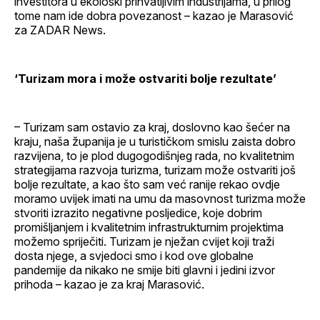
investitora u ekološki prihvatljivim industrijama, u prilog
tome nam ide dobra povezanost – kazao je Marasović
za ZADAR News.
‘Turizam mora i može ostvariti bolje rezultate’
– Turizam sam ostavio za kraj, doslovno kao šećer na
kraju, naša županija je u turističkom smislu zaista dobro
razvijena, to je plod dugogodišnjeg rada, no kvalitetnim
strategijama razvoja turizma, turizam može ostvariti još
bolje rezultate, a kao što sam već ranije rekao ovdje
moramo uvijek imati na umu da masovnost turizma može
stvoriti izrazito negativne posljedice, koje dobrim
promišljanjem i kvalitetnim infrastrukturnim projektima
možemo spriječiti. Turizam je nježan cvijet koji traži
dosta njege, a svjedoci smo i kod ove globalne
pandemije da nikako ne smije biti glavni i jedini izvor
prihoda – kazao je za kraj Marasović.