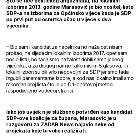
Što se tiče političkog angažmana, na lokalnim
izborima 2013. godine Marasović je bio nositelj liste
SDP-a na izborima za Općinsko vijeće kada je SDP
po prvi put od osnutka ušao u vijeće s dva
vijećnika.
– Bio sam i kandidat za načelnika no nažalost nisam
prošao, na sljedećim lokalnim izborima 2017. opet sam
nosio listu, no tada smo nažalost dobili samo jednog
vijećnika, a za drugog nam je falilo mislim 8 glasova. Ti
lokalni izbori su bili vrlo nepovoljni za SDP jer smo tada
izgubili parlamentarne izbore, a kod nas lokalno imali smo
rekordan broj lista što je po D’Hondtovoj metodi
raspodijeljeno vodećoj stranci.
Iako još uvijek nije službeno potvrđen kao kandidat
SDP-ove koalicije za župana, Marasović je u
razgovoru za ZADAR News najavio neke od
projekata koje bi volio realizirati.