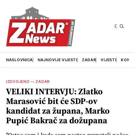
NASLOVNICA
NAJNOVIJE VIJESTI
ZADAR
VIJESTI
KONT
IZDVOJENO
—
ZADAR
VELIKI INTERVJU: Zlatko
Marasović bit će SDP-ov
kandidat za župana, Marko
Pupić Bakrač za dožupana
"Ostao sam i kada sam postao ravnatelj počeo