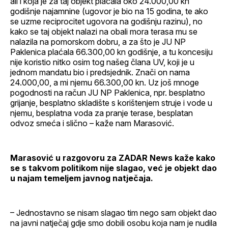
ali i koja je za taj objekt plaćala oko 24.000,00 kn
godišnje najamnine (ugovor je bio na 15 godina, te ako
se uzme reciprocitet ugovora na godišnju razinu), no
kako se taj objekt nalazi na obali mora terasa mu se
nalazila na pomorskom dobru, a za što je JU NP
Paklenica plaćala 66.300,00 kn godišnje, a tu koncesiju
nije koristio nitko osim tog našeg člana UV, koji je u
jednom mandatu bio i predsjednik. Znači on nama
24.000,00, a mi njemu 66.300,00 kn. Uz još mnoge
pogodnosti na račun JU NP Paklenica, npr. besplatno
grijanje, besplatno skladište s korištenjem struje i vode u
njemu, besplatna voda za pranje terase, besplatan
odvoz smeća i slično – kaže nam Marasović.
Marasović u razgovoru za ZADAR News kaže kako
se s takvom politikom nije slagao, već je objekt dao
u najam temeljem javnog natječaja.
– Jednostavno se nisam slagao tim nego sam objekt dao
na javni natječaj gdje smo dobili osobu koja nam je nudila