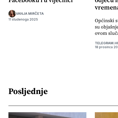
vremena
VANJA MIRČETA
Općinski s
11 studenoga 2025
su objašnj
ovom sluča
TELEGRAM.H
18 prosinca 2
Posljednje