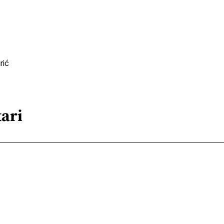
rić
ari