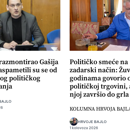
 razmontirao Gašija
Političko smeće na
aspametili su se od
zadarski način: Žuv
og političkog
godinama govorio 
anja
političkoj trgovini,
njoj završio do grla
BAJLO
KOLUMNA HRVOJA BAJL
26
HRVOJE BAJLO
1 kolovoza 2026