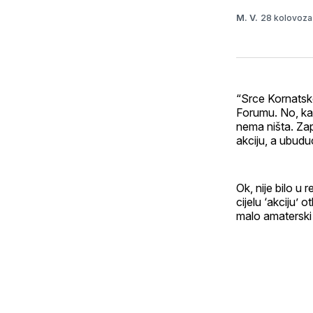
28 kolovoza
M. V.
“Srce Kornatsko
Forumu. No, kak
nema ništa. Zap
akciju, a ubuduć
Ok, nije bilo u 
cijelu ‘akciju’
malo amaterski 