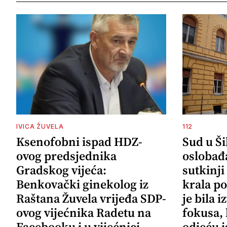
IVICA ŽUVELA
112
Ksenofobni ispad HDZ-
Sud u Š
ovog predsjednika
oslobađ
Gradskog vijeća:
sutkinji
Benkovački ginekolog iz
krala po
Raštana Žuvela vrijeđa SDP-
je bila 
ovog vijećnika Radetu na
fokusa,
Facebooku i u vijećnici
odjeću i