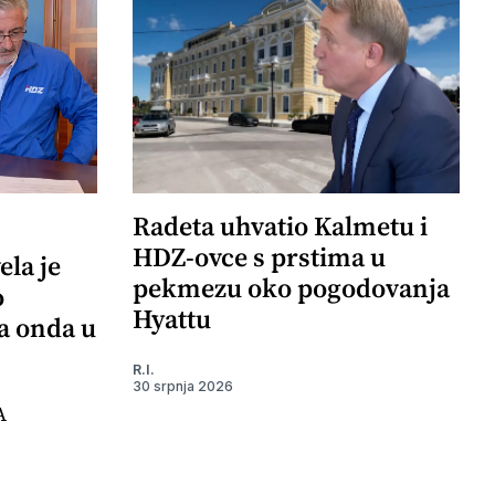
Radeta uhvatio Kalmetu i
HDZ-ovce s prstima u
ela je
pekmezu oko pogodovanja
o
Hyattu
 a onda u
R.I.
30 srpnja 2026
A