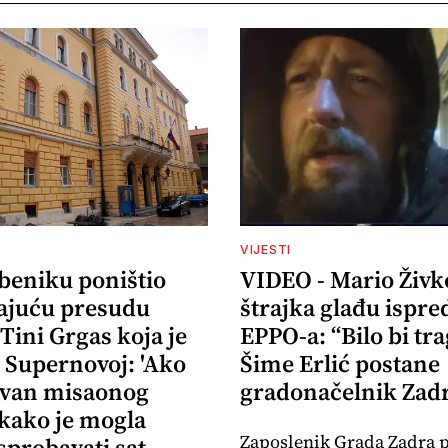
VIJESTI
ibeniku poništio
VIDEO - Mario Živk
ajuću presudu
štrajka glađu ispre
 Tini Grgas koja je
EPPO-a: “Bilo bi tr
 Supernovoj: 'Ako
Šime Erlić postane
izvan misaonog
gradonačelnik Zad
 kako je mogla
Zaposlenik Grada Zadra 
sprobavati sat