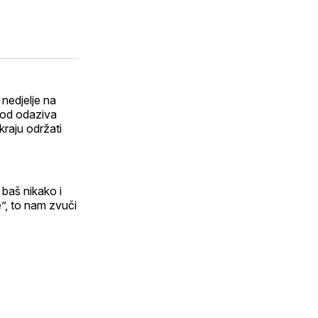
 nedjelje na
a od odaziva
kraju održati
 baš nikako i
e”, to nam zvuči