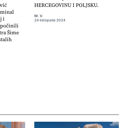
vić
HERCEGOVINU I POLJSKU.
iminal
M. V.
 i
24 listopada 2024
počinili
tra Šime
stalih