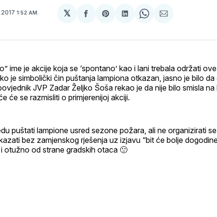
𝕏
 2017
1:52 AM.
podijeli
Share
podijeli
Share
podijeli
na
on
na
on
putem
svoj
Pinterest
svoj
WhatsApp
E-
Facebook
LinkedIn
maila
profil
” ime je akcije koja se ‘spontano’ kao i lani trebala održati ove
o je simbolički čin puštanja lampiona otkazan, jasno je bilo d
ovjednik JVP Zadar Željko Šoša rekao je da nije bilo smisla na 
e će se razmisliti o primjerenijoj akciji.
redu puštati lampione usred sezone požara, ali ne organizirati se
 otkazati bez zamjenskog rješenja uz izjavu “bit će bolje dogodin
i otužno od strane gradskih otaca 🙁