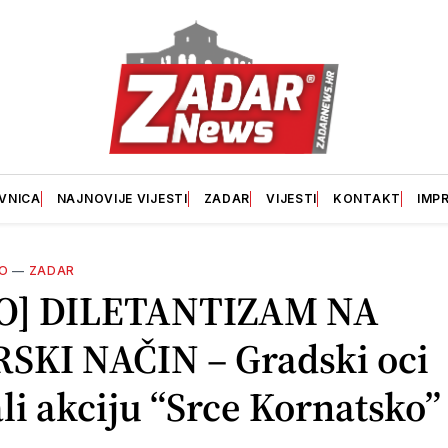
VNICA
NAJNOVIJE VIJESTI
ZADAR
VIJESTI
KONTAKT
IMP
O
—
ZADAR
O] DILETANTIZAM NA
SKI NAČIN – Gradski oci
li akciju “Srce Kornatsko”