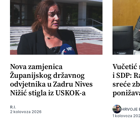
Nova zamjenica
Vučetić
Županijskog državnog
i SDP: R
odvjetnika u Zadru Nives
sreće zb
Nižić stigla iz USKOK-a
ponižav
R.I.
HRVOJE 
2 kolovoza 2026
1 kolovoza 20