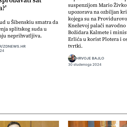
suspenzijom Mario Živko
?'
upozorava na ozbiljan kr
kojega su na Providurovoj
ud u Šibenskiu smatra da
Kneževoj palači navodno 
enja splitskog suda u
Božidara Kalmete i minis
ju neprihvatljiva.
Erlića u korist Plotera i o
tvrtki.
R/ZDNEWS.HR
024
HRVOJE BAJLO
30 studenoga 2024