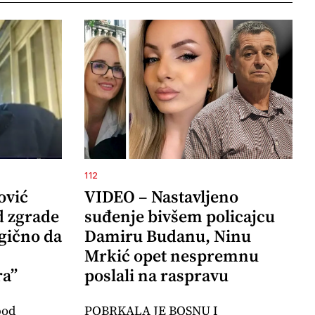
112
ović
VIDEO – Nastavljeno
d zgrade
suđenje bivšem policajcu
agično da
Damiru Budanu, Ninu
Mrkić opet nespremnu
ra”
poslali na raspravu
pod
POBRKALA JE BOSNU I