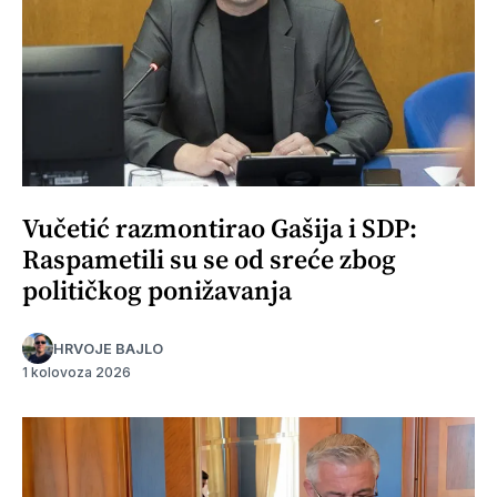
Vučetić razmontirao Gašija i SDP:
Raspametili su se od sreće zbog
političkog ponižavanja
HRVOJE BAJLO
1 kolovoza 2026