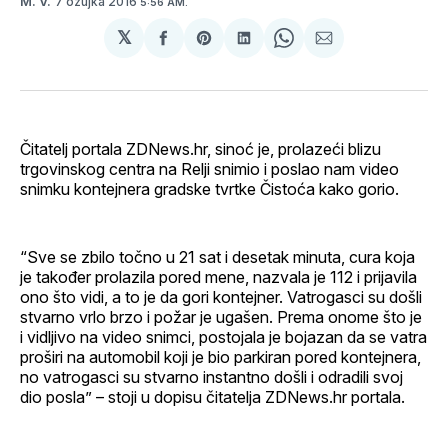
7 ožujka 2016
M. V.
5:56 AM.
𝕏
podijeli
Share
podijeli
Share
podijeli
na
on
na
on
putem
svoj
Pinterest
svoj
WhatsApp
E-
Facebook
LinkedIn
maila
profil
Čitatelj portala ZDNews.hr, sinoć je, prolazeći blizu
trgovinskog centra na Relji snimio i poslao nam video
snimku kontejnera gradske tvrtke Čistoća kako gorio.
“Sve se zbilo točno u 21 sat i desetak minuta, cura koja
je također prolazila pored mene, nazvala je 112 i prijavila
ono što vidi, a to je da gori kontejner. Vatrogasci su došli
stvarno vrlo brzo i požar je ugašen. Prema onome što je
i vidljivo na video snimci, postojala je bojazan da se vatra
proširi na automobil koji je bio parkiran pored kontejnera,
no vatrogasci su stvarno instantno došli i odradili svoj
dio posla” – stoji u dopisu čitatelja ZDNews.hr portala.