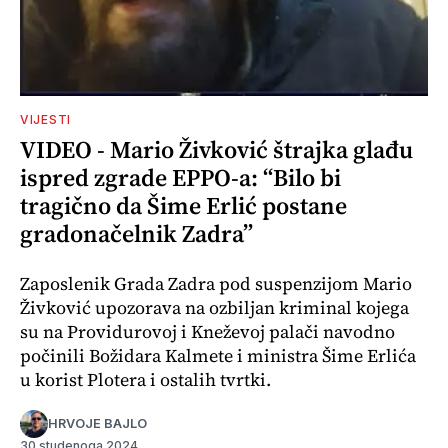
VIJESTI
VIDEO - Mario Živković štrajka glađu
ispred zgrade EPPO-a: “Bilo bi
tragično da Šime Erlić postane
gradonačelnik Zadra”
Zaposlenik Grada Zadra pod suspenzijom Mario
Živković upozorava na ozbiljan kriminal kojega
su na Providurovoj i Kneževoj palači navodno
počinili Božidara Kalmete i ministra Šime Erlića
u korist Plotera i ostalih tvrtki.
HRVOJE BAJLO
30 studenoga 2024