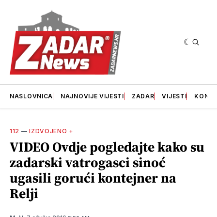
NASLOVNICA
NAJNOVIJE VIJESTI
ZADAR
VIJESTI
KONT
112
—
IZDVOJENO +
VIDEO Ovdje pogledajte kako su
zadarski vatrogasci sinoć
ugasili gorući kontejner na
Relji