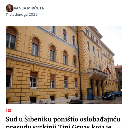
VANJA MIRČETA
11 studenoga 2025
112
Sud u Šibeniku poništio oslobađajuću
presudu sutkinji Tini Grgas koja je