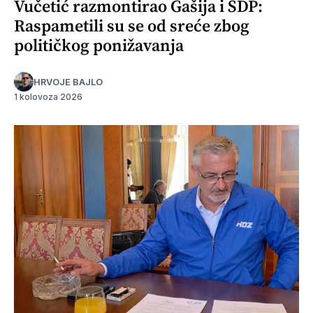
Vučetić razmontirao Gašija i SDP:
Raspametili su se od sreće zbog
političkog ponižavanja
HRVOJE BAJLO
1 kolovoza 2026