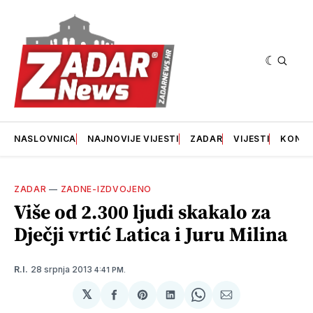
NASLOVNICA
NAJNOVIJE VIJESTI
ZADAR
VIJESTI
KONT
ZADAR
—
ZADNE-IZDVOJENO
Više od 2.300 ljudi skakalo za
Dječji vrtić Latica i Juru Milina
28 srpnja 2013
R.I.
4:41 PM.
𝕏
podijeli
Share
podijeli
Share
podijeli
na
on
na
on
putem