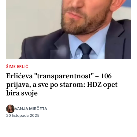
ŠIME ERLIĆ
Erlićeva "transparentnost" – 106
prijava, a sve po starom: HDZ opet
bira svoje
VANJA MIRČETA
20 listopada 2025