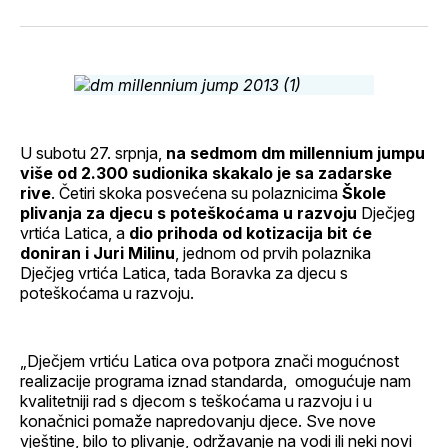
svoj
Pinterest
svoj
WhatsApp
E-
Facebook
LinkedIn
maila
profil
U subotu 27. srpnja,
na sedmom dm millennium jumpu
više od 2.300 sudionika skakalo je sa zadarske
rive
. Četiri skoka posvećena su polaznicima
Škole
plivanja za djecu s poteškoćama u razvoju
Dječjeg
vrtića Latica, a
dio prihoda od kotizacija bit će
doniran i Juri Milinu
, jednom od prvih polaznika
Dječjeg vrtića Latica, tada Boravka za djecu s
poteškoćama u razvoju.
„Dječjem vrtiću Latica ova potpora znači mogućnost
realizacije programa iznad standarda, omogućuje nam
kvalitetniji rad s djecom s teškoćama u razvoju i u
konačnici pomaže napredovanju djece. Sve nove
vještine, bilo to plivanje, održavanje na vodi ili neki novi