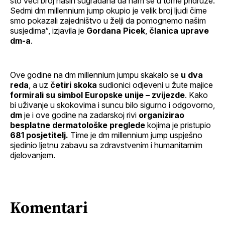
što veći broj naših sugrađana da nam se u tome pridruže.
Sedmi dm millennium jump okupio je velik broj ljudi čime
smo pokazali zajedništvo u želji da pomognemo našim
susjedima“, izjavila je
Gordana Picek
,
članica uprave
dm-a
.
Ove godine na dm millennium jumpu skakalo se
u dva
reda
, a uz
četiri skoka
sudionici odjeveni u žute majice
formirali su simbol Europske unije – zvijezde
. Kako
bi uživanje u skokovima i suncu bilo sigurno i odgovorno,
dm
je i ove godine na zadarskoj rivi
organizirao
besplatne dermatološke preglede
kojima je pristupio
681 posjetitelj.
Time je dm millennium jump uspješno
sjedinio ljetnu zabavu sa zdravstvenim i humanitarnim
djelovanjem.
Komentari