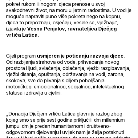
pokret rukom ili nogom, djeca prenose u svoj
svakodnevni život, na moru u ljetnim radostima. U vodi je
moguće napraviti puno više pokreta nego na kopnu,
djeca to prepoznaju, osjećaju, vesele se, vježbaju“,
izjavila je
Vesna Penjalov, ravnateljica Dječjeg
vrtića Latica.
Cijeli program
usmjeren
je
poticanju
razvoja
djece.
Od razbijanja strahova od vode, prihvaćanja novog
prostora i ljudi, svlačenja, oblačenja, vježbi razgibavanja,
vježbi disanja, opuštanja, održavanja na vodi, zarona,
skokova, sve do plivanja s ciljem poboljšanja
motoričkog, emocionalnog, socijalnog, intelektualnog
statusa i zdravlja u cjelini.
„Donacija Dječjem vrtiću Latica glavni je razlog zbog
kojeg smo se prije šest godina priključili dm millennium
jumpu. dm je predan humanitarnom i društveno-
odgovornom djelovanju i uvijek nam je želja potaknuti