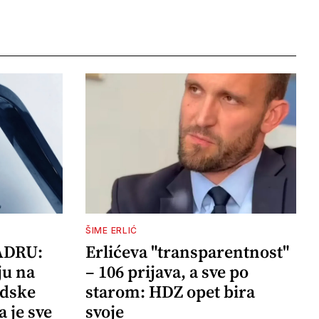
ŠIME ERLIĆ
ADRU:
Erlićeva "transparentnost"
ju na
– 106 prijava, a sve po
adske
starom: HDZ opet bira
a je sve
svoje