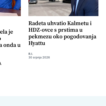
Radeta uhvatio Kalmetu i
HDZ-ovce s prstima u
ela je
pekmezu oko pogodovanja
o
Hyattu
 a onda u
R.I.
30 srpnja 2026
A