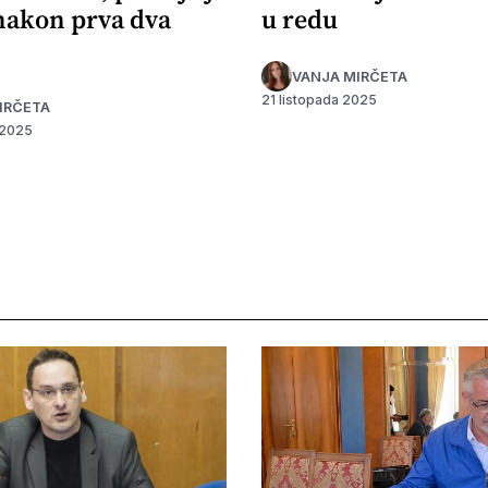
 nakon prva dva
u redu
VANJA MIRČETA
21 listopada 2025
IRČETA
 2025