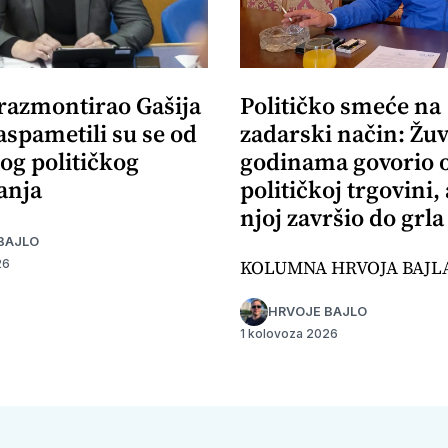
 razmontirao Gašija
Političko smeće na
aspametili su se od
zadarski način: Žuv
og političkog
godinama govorio 
anja
političkoj trgovini,
njoj završio do grla
BAJLO
KOLUMNA HRVOJA BAJL
26
HRVOJE BAJLO
1 kolovoza 2026