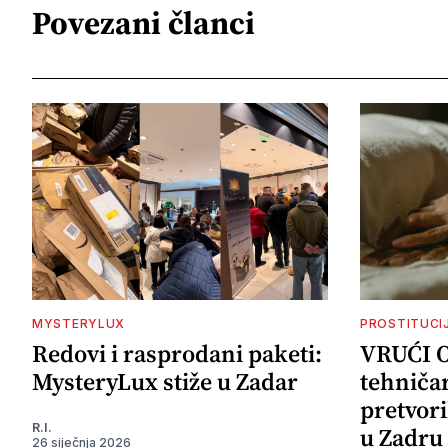
Povezani članci
MYSTERYLUX
PROSTITUCI
Redovi i rasprodani paketi:
VRUĆI 
MysteryLux stiže u Zadar
tehničar
pretvori
R.I.
u Zadru 
26 siječnja 2026