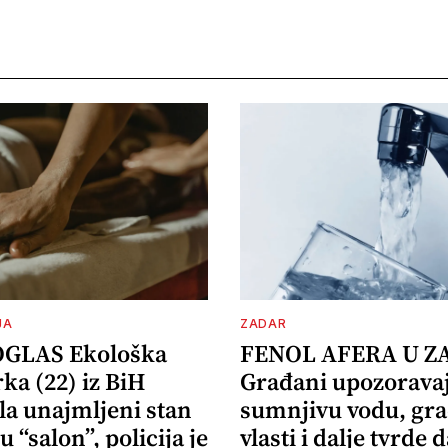
JA
ZADAR
OGLAS Ekološka
FENOL AFERA U Z
ka (22) iz BiH
Građani upozorava
la unajmljeni stan
sumnjivu vodu, gr
u “salon”, policija je
vlasti i dalje tvrde d