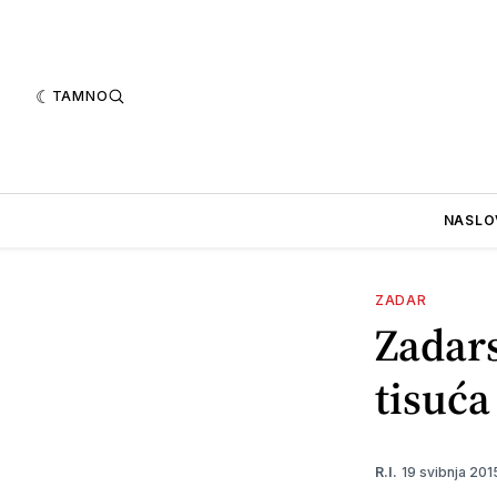
TAMNO
NASLO
ZADAR
Zadars
tisuća
19 svibnja 20
R.I.