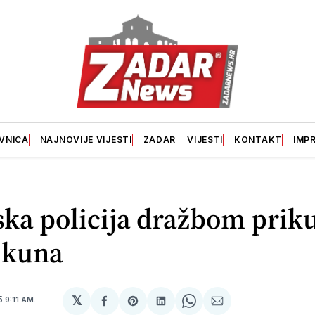
VNICA
NAJNOVIJE VIJESTI
ZADAR
VIJESTI
KONTAKT
IMP
ka policija dražbom priku
 kuna
𝕏
15
9:11 AM.
podijeli
Share
podijeli
Share
podijeli