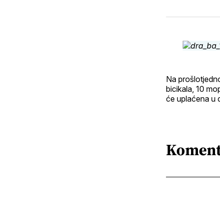
Na prošlotjedno
bicikala, 10 mop
će uplaćena u 
Koment