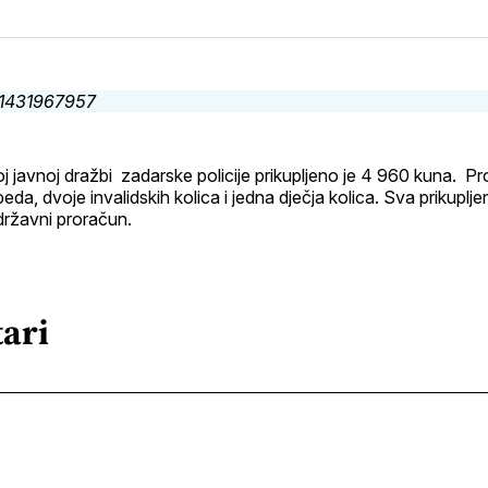
na
on
na
on
putem
svoj
Pinterest
svoj
WhatsApp
E-
Facebook
LinkedIn
maila
profil
j javnoj dražbi zadarske policije prikupljeno je 4 960 kuna. P
eda, dvoje invalidskih kolica i jedna dječja kolica. Sva prikuplje
državni proračun.
ari