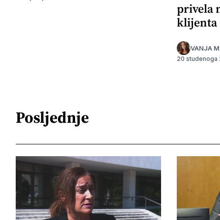
privela
klijenta
VANJA M
20 studenoga
Posljednje