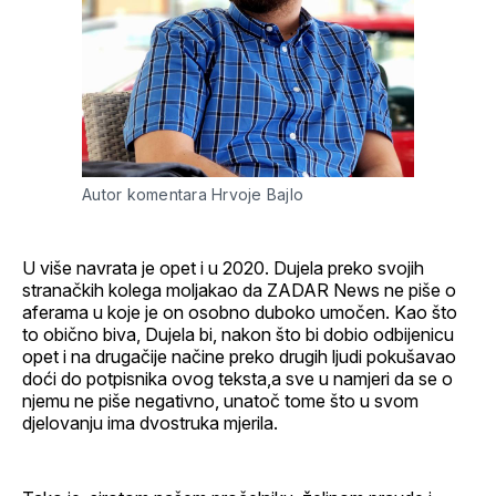
Autor komentara Hrvoje Bajlo
U više navrata je opet i u 2020. Dujela preko svojih
stranačkih kolega moljakao da ZADAR News ne piše o
aferama u koje je on osobno duboko umočen. Kao što
to obično biva, Dujela bi, nakon što bi dobio odbijenicu
opet i na drugačije načine preko drugih ljudi pokušavao
doći do potpisnika ovog teksta,a sve u namjeri da se o
njemu ne piše negativno, unatoč tome što u svom
djelovanju ima dvostruka mjerila.