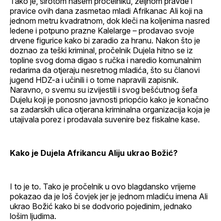
Tako je, sirotom našem pročelniku, željnom pravde i
pravice ovih dana zasmetao mladi Afrikanac Ali koji na
jednom metru kvadratnom, dok kleči na koljenima nasred
ledene i potpuno prazne Kalelarge – prodavao svoje
drvene figurice kako bi zaradio za hranu. Nakon što je
doznao za teški kriminal, pročelnik Dujela hitno se iz
topline svog doma digao s ručka i naredio komunalnim
redarima da otjeraju nesretnog mladića, što su članovi
jugend HDZ-a i učinili i o tome napravili zapisnik.
Naravno, o svemu su izvijestili i svog bešćutnog šefa
Dujelu koji je ponosno javnosti priopćio kako je konačno
sa zadarskih ulica otjerana kriminalna organizacija koja je
utajivala porez i prodavala suvenire bez fiskalne kase.
Kako je Dujela Afrikancu Aliju ukrao Božić?
I to je to. Tako je pročelnik u ovo blagdansko vrijeme
pokazao da je loš čovjek jer je jednom mladiću imena Ali
ukrao Božić kako bi se dodvorio pojedinim, jednako
lošim ljudima.