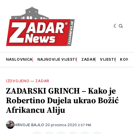
NASLOVNICA
NAJNOVIJE VIJESTI
ZADAR
VIJESTI
KONT
IZDVOJENO
—
ZADAR
ZADARSKI GRINCH – Kako je
Robertino Dujela ukrao Božić
Afrikancu Aliju
20 prosinca 2020
HRVOJE BAJLO
2:57 PM.