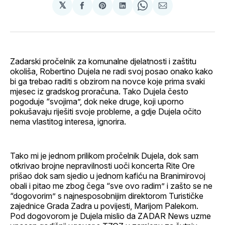
𝕏
podijeli
Share
podijeli
Share
podijeli
na
on
na
on
putem
svoj
Pinterest
svoj
WhatsApp
E-
Facebook
LinkedIn
maila
profil
Zadarski pročelnik za komunalne djelatnosti i zaštitu
okoliša, Robertino Dujela ne radi svoj posao onako kako
bi ga trebao raditi s obzirom na novce koje prima svaki
mjesec iz gradskog proračuna. Tako Dujela često
pogoduje “svojima”, dok neke druge, koji uporno
pokušavaju riješiti svoje probleme, a gdje Dujela očito
nema vlastitog interesa, ignorira.
Tako mi je jednom prilikom pročelnik Dujela, dok sam
otkrivao brojne nepravilnosti uoči koncerta Rite Ore
prišao dok sam sjedio u jednom kafiću na Branimirovoj
obali i pitao me zbog čega “sve ovo radim” i zašto se ne
“dogovorim” s najnesposobnijim direktorom Turističke
zajednice Grada Zadra u povijesti, Marijom Palekom.
Pod dogovorom je Dujela mislio da ZADAR News uzme