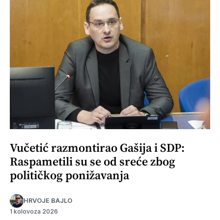
Vučetić razmontirao Gašija i SDP:
Raspametili su se od sreće zbog
političkog ponižavanja
HRVOJE BAJLO
1 kolovoza 2026