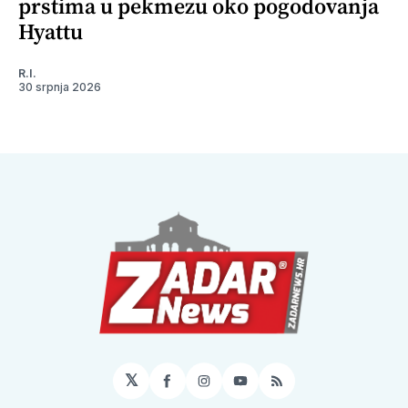
prstima u pekmezu oko pogodovanja
Hyattu
R.I.
30 srpnja 2026
𝕏
Facebook
Instagram
YouTube
RSS