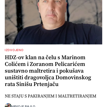
IZDVOJENO
HDZ-ov klan na čelu s Marinom
Colićem i Zoranom Pelicarićem
sustavno maltretira i pokušava
uništiti dragovoljca Domovinskog
rata Sinišu Prtenjaču
NE STAJU S PAKIRANJEM I MALTRETIRANJEM
HRVOJE BAJLO