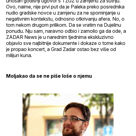
unosan godišnji ugovor s TZGZ u zamjenu za šutnju.
Ovo, naime, nije prvi put da je Paleka preko posrednika
nudio gradske novce u zamjenu za ne spominjanje u
negativnim kontekstu, odnosno otkrivanju afera. No, o
tom nekom drugom prilikom. Da se vratim na Dujelinu
ponudu. Nju sam, naravno odbio i zamolio ga da ode, a
ZADAR News je u narednim tjednima ekskluzivno
objavio sve najbitnije dokumente i dokaze o tome kako
je propao koncert, a Grad Zadar ostao bez više od
milijun kuna.
Moljakao da se ne piše loše o njemu