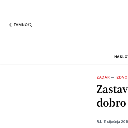
TAMNO
NASLO
ZADAR
—
IZDV
Zastav
dobro
11 siječnja 20
R.I.