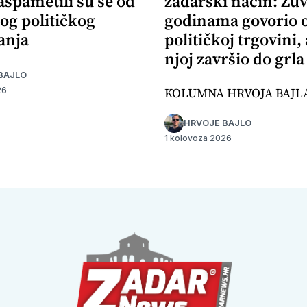
aspametili su se od
zadarski način: Žuv
og političkog
godinama govorio 
anja
političkoj trgovini,
njoj završio do grla
BAJLO
KOLUMNA HRVOJA BAJL
26
HRVOJE BAJLO
1 kolovoza 2026