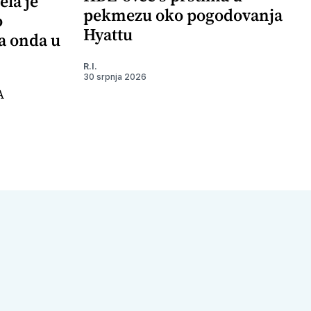
ela je
pekmezu oko pogodovanja
o
Hyattu
 a onda u
R.I.
30 srpnja 2026
A