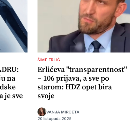
ŠIME ERLIĆ
ADRU:
Erlićeva "transparentnost"
ju na
– 106 prijava, a sve po
adske
starom: HDZ opet bira
a je sve
svoje
VANJA MIRČETA
20 listopada 2025