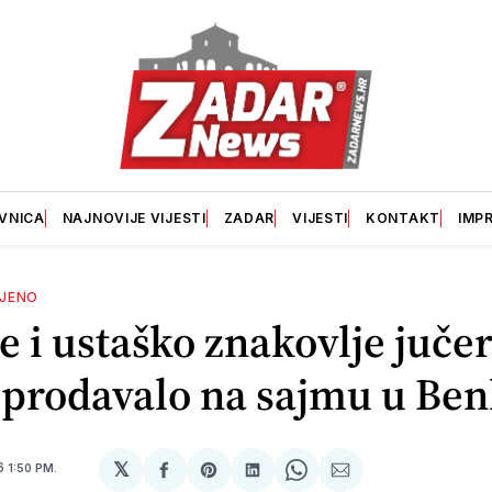
VNICA
NAJNOVIJE VIJESTI
ZADAR
VIJESTI
KONTAKT
IMP
OJENO
e i ustaško znakovlje jučer
 prodavalo na sajmu u Be
𝕏
16
1:50 PM.
podijeli
Share
podijeli
Share
podijeli