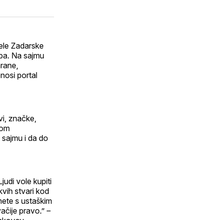
ele Zadarske
reba. Na sajmu
hrane,
nosi portal
vi, značke,
kom
 sajmu i da do
udi vole kupiti
kvih stvari kod
mete s ustaškim
ačije pravo.” –