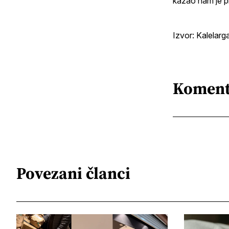
kazao nam je pr
Izvor: Kalelarg
Koment
Povezani članci