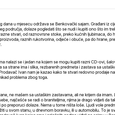
na
on
na
on
putem
svoj
Pinterest
svoj
WhatsApp
E-
Facebook
LinkedIn
maila
profil
 dana u mjesecu održava se Benkovački sajam. Građani iz cij
šireg područja, dolaze pogledati što se nudi i kupiti ono što im t
razne stvari, od raznovrsne stoke, preko kućnih ljubimaca, do 
 proizvoda, raznih rukotvorina, odjeće i obuće, pa do hrane, pre
.
 nalazi se i jedan na kojem se mogu kupiti razni CD-ovi, šalo
 a sa strane ima i slika, rezbarenih predmeta i zastava sa ustaš
 Prodavač Ivan nam je kazao kako te stvari redovno prodaje na
 nikad problema zbog toga.
rane, ne mašem sa ustaškim zastavama, ali ne krijem da imam. Lj
sebe, najčešće se radi o braniteljima, njima je drago vidjeti da ta
 po preporuci dolaze. Nema u tome ništa loše. Ljudi vole pred
iti u svom stanu, u dnevnom boravku, ili u automobilu. To je sv