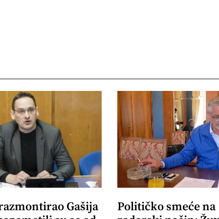
 razmontirao Gašija
Političko smeće na