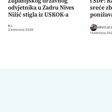
Županijskog državnog
i SDP: R
odvjetnika u Zadru Nives
sreće zb
Nižić stigla iz USKOK-a
ponižav
R.I.
HRVOJE 
2 kolovoza 2026
1 kolovoza 20