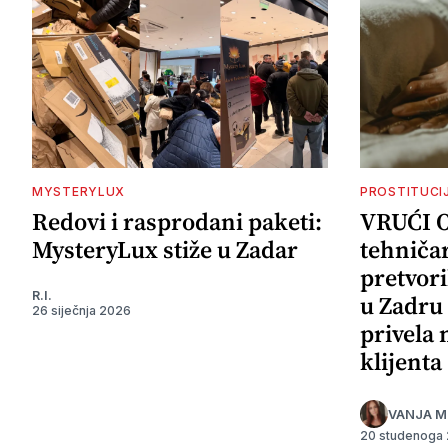
MYSTERYLUX
PROSTITUCI
Redovi i rasprodani paketi:
VRUĆI 
MysteryLux stiže u Zadar
tehničar
pretvori
R.I.
u Zadru 
26 siječnja 2026
privela
klijenta
VANJA M
20 studenoga