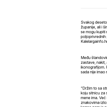
Svakog desetog
županije, ali i 
se mogu kupiti 
poljoprivrednih
Kalelargainfo.hr
Među štandovima
zastave, nakit,
ikonografijom.
sada nije imao
“Držim to sa st
koju sitnicu za 
mene ima. Već i
znakovima izlož