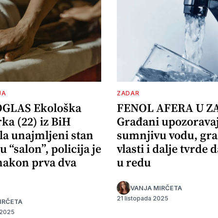
JA
ZADAR
OGLAS Ekološka
FENOL AFERA U Z
ka (22) iz BiH
Građani upozorava
la unajmljeni stan
sumnjivu vodu, gr
u “salon”, policija je
vlasti i dalje tvrde d
 nakon prva dva
u redu
VANJA MIRČETA
21 listopada 2025
IRČETA
 2025