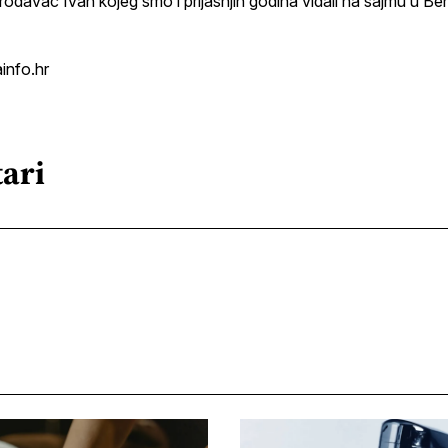
odavač Ivan kojeg smo i prijašnjih godina viđali na sajmu u B
ainfo.hr
ari