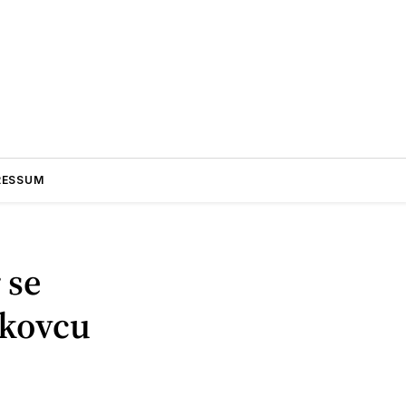
RESSUM
 se
nkovcu