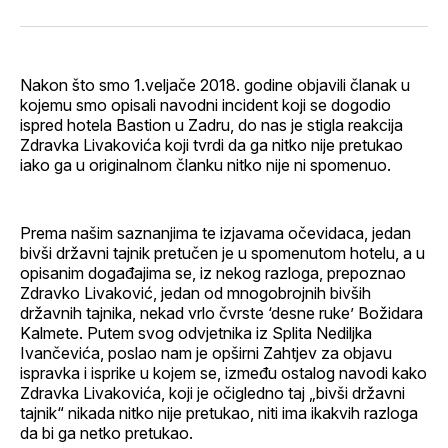
svoj
Pinterest
svoj
WhatsApp
E-
Facebook
LinkedIn
maila
profil
Nakon što smo 1.veljače 2018. godine objavili članak u
kojemu smo opisali navodni incident koji se dogodio
ispred hotela Bastion u Zadru, do nas je stigla reakcija
Zdravka Livakovića koji tvrdi da ga nitko nije pretukao
iako ga u originalnom članku nitko nije ni spomenuo.
Prema našim saznanjima te izjavama očevidaca, jedan
bivši državni tajnik pretučen je u spomenutom hotelu, a u
opisanim događajima se, iz nekog razloga, prepoznao
Zdravko Livaković, jedan od mnogobrojnih bivših
državnih tajnika, nekad vrlo čvrste ‘desne ruke’ Božidara
Kalmete. Putem svog odvjetnika iz Splita Nediljka
Ivančevića, poslao nam je opširni Zahtjev za objavu
ispravka i isprike u kojem se, između ostalog navodi kako
Zdravka Livakovića, koji je očigledno taj „bivši državni
tajnik“ nikada nitko nije pretukao, niti ima ikakvih razloga
da bi ga netko pretukao.