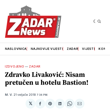
NASLOVNICA
NAJNOVIJE VIJESTI
ZADAR
VIJESTI
KONT
IZDVOJENO
—
ZADAR
Zdravko Livaković: Nisam
pretučen u hotelu Bastion!
21 veljače 2018
M. V.
7:34 PM.
𝕏
podijeli
Share
podijeli
Share
podijeli
na
on
na
on
putem