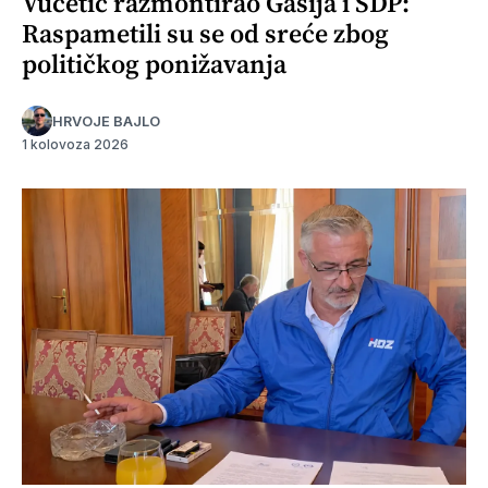
Vučetić razmontirao Gašija i SDP:
Raspametili su se od sreće zbog
političkog ponižavanja
HRVOJE BAJLO
1 kolovoza 2026