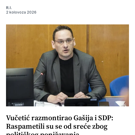
R.I.
2 kolovoza 2026
Vučetić razmontirao Gašija i SDP:
Raspametili su se od sreće zbog
političkog ponižavanja