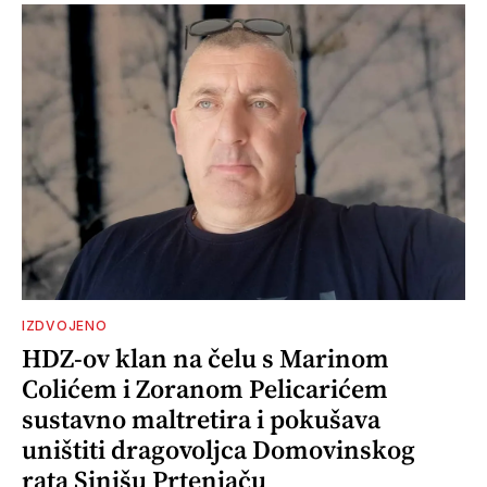
IZDVOJENO
HDZ-ov klan na čelu s Marinom
Colićem i Zoranom Pelicarićem
sustavno maltretira i pokušava
uništiti dragovoljca Domovinskog
rata Sinišu Prtenjaču