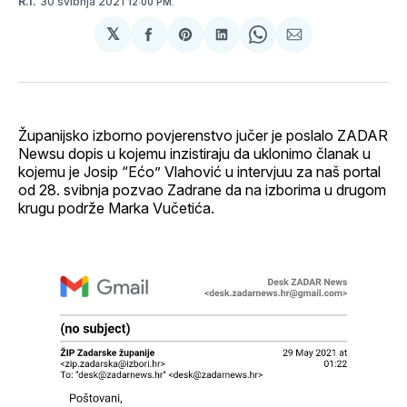
30 svibnja 2021
R.I.
12:00 PM.
𝕏
podijeli
Share
podijeli
Share
podijeli
na
on
na
on
putem
svoj
Pinterest
svoj
WhatsApp
E-
Facebook
LinkedIn
maila
profil
Županijsko izborno povjerenstvo jučer je poslalo ZADAR
Newsu dopis u kojemu inzistiraju da uklonimo članak u
kojemu je Josip “Ećo” Vlahović u intervjuu za naš portal
od 28. svibnja pozvao Zadrane da na izborima u drugom
krugu podrže Marka Vučetića.