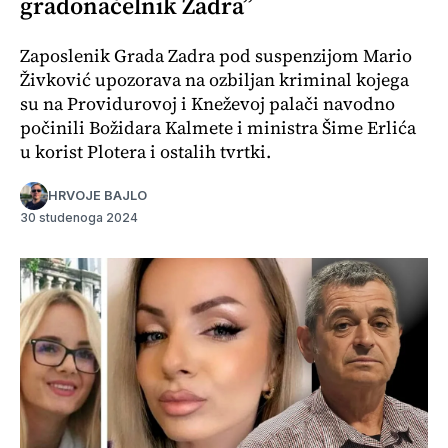
gradonačelnik Zadra”
Zaposlenik Grada Zadra pod suspenzijom Mario
Živković upozorava na ozbiljan kriminal kojega
su na Providurovoj i Kneževoj palači navodno
počinili Božidara Kalmete i ministra Šime Erlića
u korist Plotera i ostalih tvrtki.
HRVOJE BAJLO
30 studenoga 2024