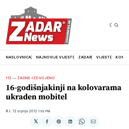
NASLOVNICA
NAJNOVIJE VIJESTI
ZADAR
VIJESTI
KONT
112
—
ZADNE-IZDVOJENO
16-godišnjakinji na kolovarama
ukraden mobitel
12 srpnja 2012
R.I.
1:55 PM.
𝕏
podijeli
Share
podijeli
Share
podijeli
na
on
na
on
putem