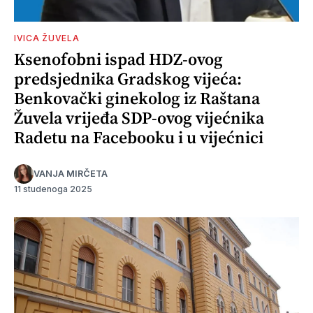
IVICA ŽUVELA
Ksenofobni ispad HDZ-ovog
predsjednika Gradskog vijeća:
Benkovački ginekolog iz Raštana
Žuvela vrijeđa SDP-ovog vijećnika
Radetu na Facebooku i u vijećnici
VANJA MIRČETA
11 studenoga 2025