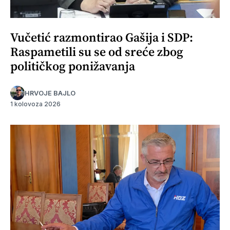
Vučetić razmontirao Gašija i SDP:
Raspametili su se od sreće zbog
političkog ponižavanja
HRVOJE BAJLO
1 kolovoza 2026