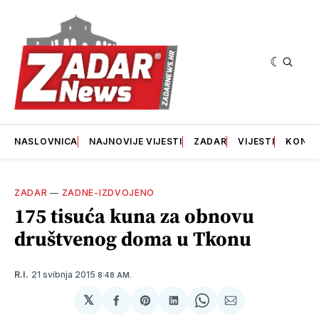
NASLOVNICA
NAJNOVIJE VIJESTI
ZADAR
VIJESTI
KONT
ZADAR
—
ZADNE-IZDVOJENO
175 tisuća kuna za obnovu
društvenog doma u Tkonu
21 svibnja 2015
R.I.
8:48 AM.
𝕏
podijeli
Share
podijeli
Share
podijeli
na
on
na
on
putem