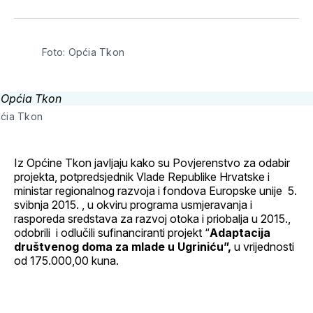
svoj
Pinterest
svoj
WhatsApp
E-
Facebook
LinkedIn
maila
profil
Foto: Općia Tkon
pćia Tkon
Iz Općine Tkon javljaju kako su Povjerenstvo za odabir
projekta, potpredsjednik Vlade Republike Hrvatske i
ministar regionalnog razvoja i fondova Europske unije 5.
svibnja 2015. , u okviru programa usmjeravanja i
rasporeda sredstava za razvoj otoka i priobalja u 2015.,
odobrili i odlučili sufinanciranti projekt “
Adaptacija
društvenog doma za mlade u Ugriniću”,
u vrijednosti
od 175.000,00 kuna.