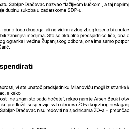
atu Sabljar-Dračevac nazvao “lažljivom kučkom”, a taj neprimj
uje dubinu sukoba u zadarskome SDP-u.
i puno toga drugoga, ali ne vidim razlog zbog kojega bi unutar
 biti zanimljivi medijima. Što se aktualne predsjednice tiče, ona
og ogranka i većine Županijskog odbora, ona ima samo potpo
arić.
spendirati
abrosti, vi ste unatoč predsjedniku Milanoviću mogli iz stranke i
ac, a kako
brosti, ne znam što sada hoćete”, rekao nam je Arsen Bauk i otv
nke predložiti suspenziju svih članova ŽO-a koji zbog neslagan
Sabljar-Dračevac nisu redoviti na sjednicama ŽO-a − prepričao