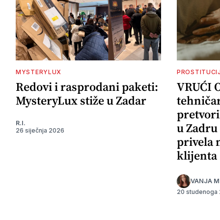
MYSTERYLUX
PROSTITUCI
Redovi i rasprodani paketi:
VRUĆI 
MysteryLux stiže u Zadar
tehničar
pretvori
R.I.
u Zadru 
26 siječnja 2026
privela
klijenta
VANJA M
20 studenoga