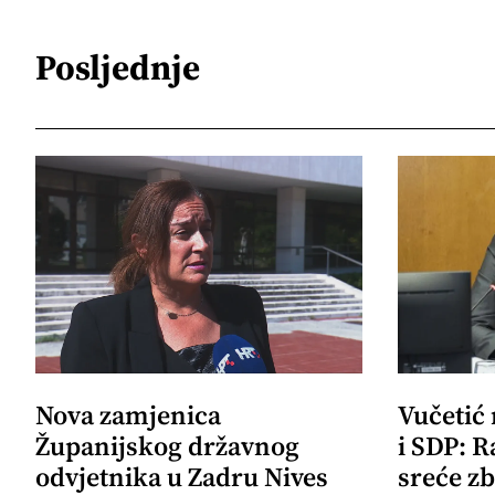
Posljednje
Nova zamjenica
Vučetić
Županijskog državnog
i SDP: R
odvjetnika u Zadru Nives
sreće zb