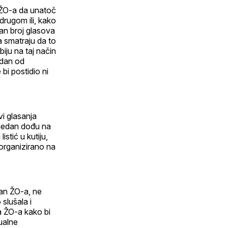
i ŽO-a da unatoč
drugom ili, kako
jan broj glasova
a smatraju da to
biju na taj način
edan od
bi postidio ni
vi glasanja
o jedan dođu na
tić u kutiju,
i organizirano na
član ŽO-a, ne
slušala i
ma ŽO-a kako bi
ualne