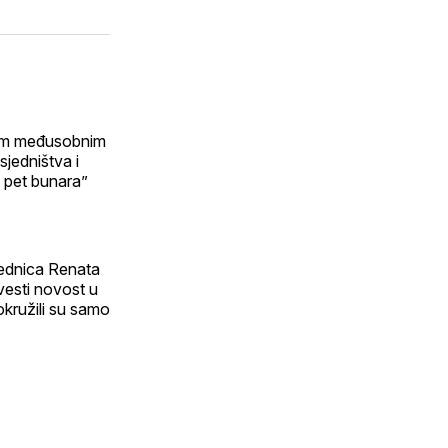
na
on
putem
erest
svoj
WhatsApp
E-
k
LinkedIn
maila
profil
nim međusobnim
jedništva i
u pet bunara”
jednica Renata
vesti novost u
okružili su samo