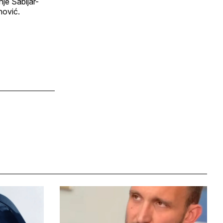
je Sabljar-
nović.