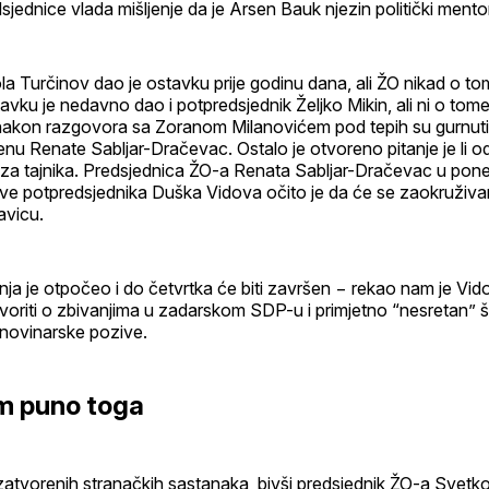
jednice vlada mišljenje da je Arsen Bauk njezin politički mentor 
kola Turčinov dao je ostavku prije godinu dana, ali ŽO nikad o to
tavku je nedavno dao i potpredsjednik Željko Mikin, ali ni o tome
 nakon razgovora sa Zoranom Milanovićem pod tepih su gurnuti i
enu Renate Sabljar-Dračevac. Ostalo je otvoreno pitanje je li o
za tajnika. Predsjednica ŽO-a Renata Sabljar-Dračevac u poned
izjave potpredsjednika Duška Vidova očito je da će se zaokruživan
kavicu.
ja je otpočeo i do četvrtka će biti završen − rekao nam je Vi
ovoriti o zbivanjima u zadarskom SDP-u i primjetno “nesretan” 
 novinarske pozive.
m puno toga
tvorenih stranačkih sastanaka, bivši predsjednik ŽO-a Svetko 