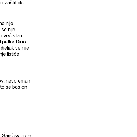
i zaštitnik.
me nije
 se nije
 već stari
d petka Dino
jeljak se nije
je listića
dov, nespreman
što se baš on
Šarić svoju je