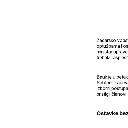
Zadarsko vodst
optužbama i os
ministar uprave
trebala rasplesti
Bauk je u petak
Sabljar-Dračeva
izborni postupa
pristigli članov
Ostavke bez