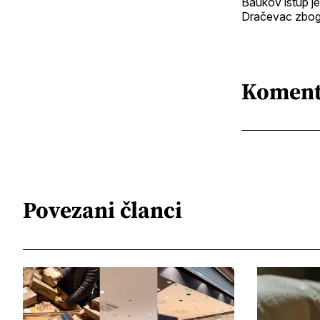
Baukov istup je
Dračevac zbog 
Koment
Povezani članci