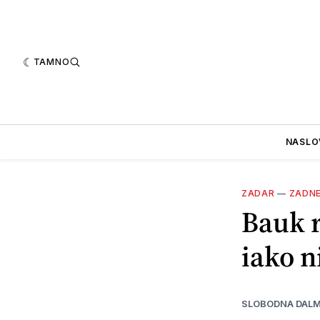
TAMNO
NASLO
ZADAR
—
ZADN
Bauk r
iako n
SLOBODNA DALM