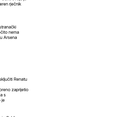
eren rječnik
stranački
 očito nema
ru Arsena
sključiti Renatu
oreno zaprijetio
ja s
 je