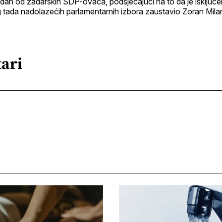
dan od zadarskih SDP-ovaca, podsjećajući na to da je isključen
tada nadolazećih parlamentarnih izbora zaustavio Zoran Mila
ari