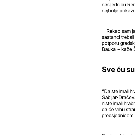
nasljednicu Ren
najbolje pokaz
− Rekao sam ja 
sastanci trebali
potporu gradsk
Bauka − kaže Š
Sve ću su
“Da ste imali hr
Sabljar-Dračev
niste imali hra
da će vrhu stra
predsjednicom 