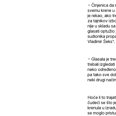
− Činjenica da 
svemu krene u i
je rekao, ako tr
za tajnikov izb
nije u skladu sa
glasati optužio
sudionika propa
Vladimir Šeks”.
− Glasala je tr
trebali izgleda
neko određeno m
pa tako sve dok 
neki drugi način
Hoće li to traja
čudeći se što 
krenula u izrad
se moglo pristu