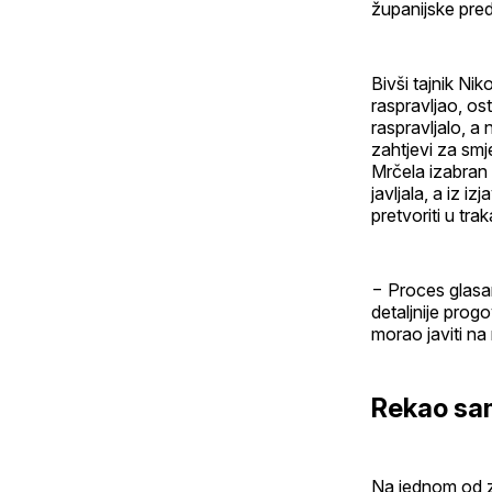
županijske preds
Bivši tajnik Ni
raspravljao, os
raspravljalo, a
zahtjevi za smj
Mrčela izabran 
javljala, a iz 
pretvoriti u tra
− Proces glasan
detaljnije prog
morao javiti na
Rekao sa
Na jednom od za