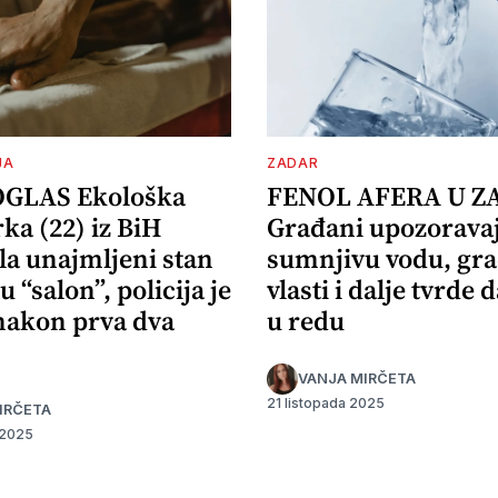
JA
ZADAR
OGLAS Ekološka
FENOL AFERA U Z
ka (22) iz BiH
Građani upozorava
la unajmljeni stan
sumnjivu vodu, gr
u “salon”, policija je
vlasti i dalje tvrde d
 nakon prva dva
u redu
VANJA MIRČETA
21 listopada 2025
IRČETA
 2025