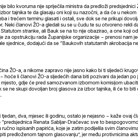
nije bilo kvoruma nije spriječila ministra da predloži predsjednic
zbor tajnika te da glasaju oni koji su nazočni, a da će u nekom 
eba i trećem terminu glasati i ostali, sve dok se ne prikupi dovol
or. Neki članovi ŽO-a gledali su se u čudu te su otvoreno rekli d
 Statutom stranke, ali Bauk se na to nije obazirao, a one koji od
 je za opstrukciju rada Županijske organizacije − prenosi nam j
le sjednice, dodajući da se “Baukovih statutarnih akrobacija ne 
ećina ŽO-a, a nikome zapravo nije jasno kako bi ti sljedeći krugo
ti − hoće li članovi ŽO-a sljedećih dana biti pozivani da jedan p
jesto, gdje će pred samozvanom izbornom komisijom ubaciti lis
se ne skupi dovoljan broj glasova za izbor tajnika, ili će to bit
.
ti tjedan, dva, mjesec ili godinu, ostalo je nejasno − kaže ovaj 
je “predsjednica Renata Sabljar-Dračevac sve to bespogovorno 
u ručno ispisanih papirića, koje je zatim podijelila svim članovi
piti predloženom tajnom glasovanju”, jer među protivnicima akt