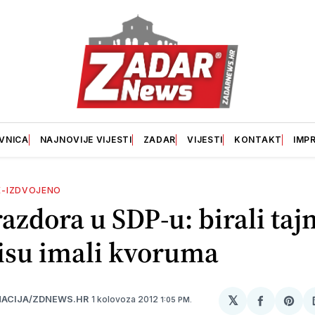
VNICA
NAJNOVIJE VIJESTI
ZADAR
VIJESTI
KONTAKT
IMP
E-IZDVOJENO
azdora u SDP-u: birali taj
isu imali kvoruma
𝕏
1 kolovoza 2012
ACIJA/ZDNEWS.HR
1:05 PM.
podijeli
Sha