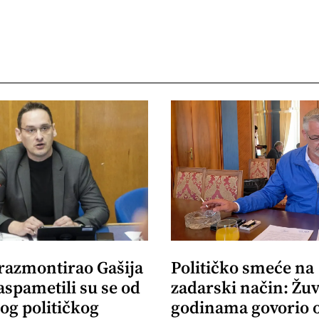
 razmontirao Gašija
Političko smeće na
aspametili su se od
zadarski način: Žuv
og političkog
godinama govorio 