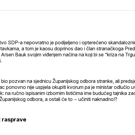
na
on
svoj
Pint
Faceboo
vo SDP-a nepovratno je podijeljeno i opterećeno skandaloz
tavkama, a tom je kaosu doprinos dao i član stranačkoga Preds
 Arsen Bauk svojim viđenjem načina na koji bi se “kriza na Trg
.
 bio pozvan na sjednicu Županijskog odbora stranke, ali preds
c ponovno nije uspjela okupiti kvorum pa je ministar odlučio u
k: na ručno ispisanim izbornim listićima ime budućeg tajnika za
i Županijskog odbora, a ostali će to − učiniti naknadno!?
 rasprave