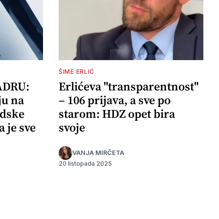
ŠIME ERLIĆ
ADRU:
Erlićeva "transparentnost"
ju na
– 106 prijava, a sve po
adske
starom: HDZ opet bira
a je sve
svoje
VANJA MIRČETA
20 listopada 2025