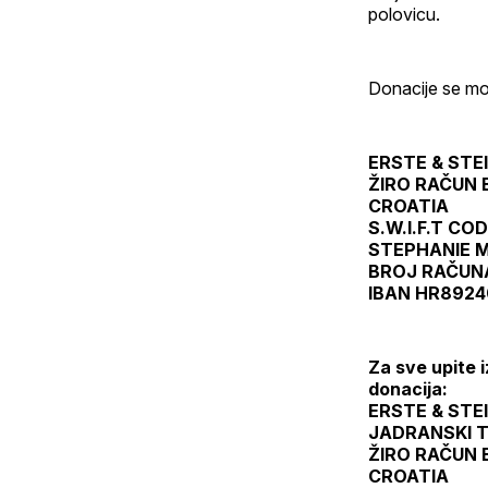
polovicu.
Donacije se mog
ERSTE & STE
ŽIRO RAČUN 
CROATIA
S.W.I.F.T C
STEPHANIE M
BROJ RAČUNA
IBAN HR8924
Za sve upite 
donacija:
ERSTE & STE
JADRANSKI T
ŽIRO RAČUN 
CROATIA