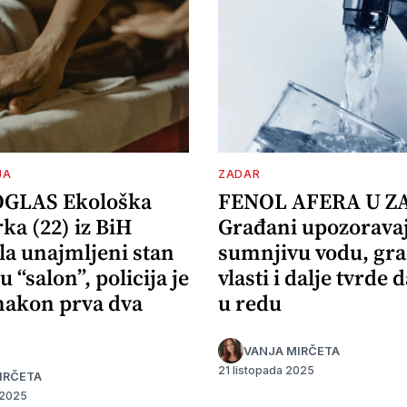
JA
ZADAR
OGLAS Ekološka
FENOL AFERA U Z
ka (22) iz BiH
Građani upozorava
la unajmljeni stan
sumnjivu vodu, gr
u “salon”, policija je
vlasti i dalje tvrde d
 nakon prva dva
u redu
VANJA MIRČETA
21 listopada 2025
IRČETA
 2025