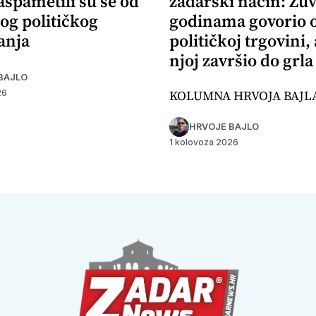
aspametili su se od
zadarski način: Žuv
og političkog
godinama govorio 
anja
političkoj trgovini,
njoj završio do grla
BAJLO
KOLUMNA HRVOJA BAJL
26
HRVOJE BAJLO
1 kolovoza 2026