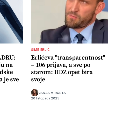
ŠIME ERLIĆ
ADRU:
Erlićeva "transparentnost"
ju na
– 106 prijava, a sve po
adske
starom: HDZ opet bira
a je sve
svoje
VANJA MIRČETA
20 listopada 2025