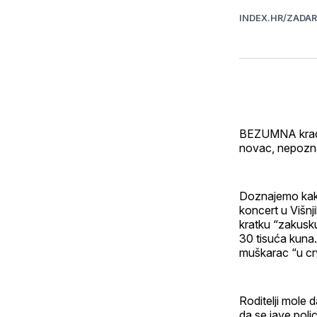
INDEX.HR/ZADA
BEZUMNA krađa 
novac, nepoznat
Doznajemo kako 
koncert u Višnj
kratku “zakusku”
30 tisuća kuna. 
muškarac “u crv
Roditelji mole 
da se jave polic