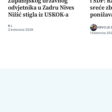
Županijskog državnog
i SDP: R
odvjetnika u Zadru Nives
sreće zb
Nižić stigla iz USKOK-a
ponižav
R.I.
HRVOJE 
2 kolovoza 2026
1 kolovoza 20