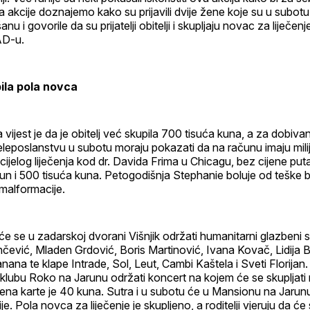
 akcije doznajemo kako su prijavili dvije žene koje su u subo
u i govorile da su prijatelji obitelji i skupljaju novac za liječen
AD-u.
pila pola novca
vijest je da je obitelj već skupila 700 tisuća kuna, a za dobiv
eposlanstvu u subotu moraju pokazati da na računu imaju milij
cijelog liječenja kod dr. Davida Frima u Chicagu, bez cijene puta
jun i 500 tisuća kuna. Petogodišnja Stephanie boluje od teške 
 malformacije.
 će se u zadarskoj dvorani Višnjik održati humanitarni glazbeni 
nčević, Mladen Grdović, Boris Martinović, Ivana Kovač, Lidija 
nana te klape Intrade, Sol, Leut, Cambi Kaštela i Sveti Florija
 klubu Roko na Jarunu održati koncert na kojem će se skupljat
jena karte je 40 kuna. Sutra i u subotu će u Mansionu na Jarunu
je. Pola novca za liječenje je skupljeno, a roditelji vjeruju da će 