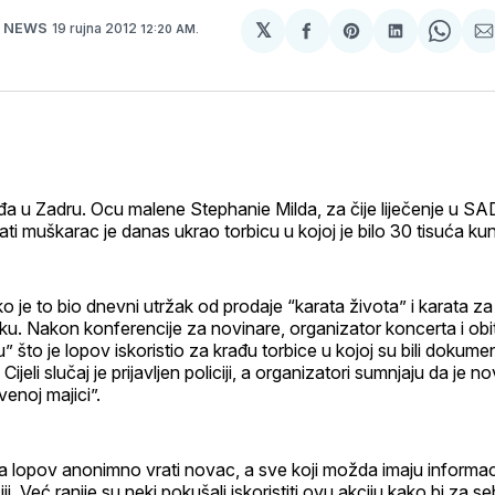
𝕏
19 rujna 2012
R NEWS
12:20 AM.
podijeli
Share
podijeli
Shar
p
na
on
na
on
svoj
Pinterest
svoj
What
E
Facebook
LinkedIn
m
profil
u Zadru. Ocu malene Stephanie Milda, za čije liječenje u SAD
i muškarac je danas ukrao torbicu u kojoj je bilo 30 tisuća ku
je to bio dnevni utržak od prodaje “karata života” i karata za 
iku. Nakon konferencije za novinare, organizator koncerta i obite
 što je lopov iskoristio za krađu torbice u kojoj su bili dokumen
Cijeli slučaj je prijavljen policiji, a organizatori sumnjaju da je 
enoj majici”.
da lopov anonimno vrati novac, a sve koji možda imaju informaci
iji. Već ranije su neki pokušali iskoristiti ovu akciju kako bi za s