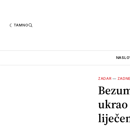
TAMNO
NASLO
ZADAR
—
ZADN
Bezum
ukrao 
liječe