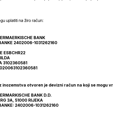
u uplatiti na žiro račun:
IERMAERKISCHE BANK
BANKE 2402006-1031262160
ODE ESBCHR22
ILDA
 3102360581
020063102360581
iz inozemstva otvoren je devizni račun na koji se mogu vr
IERMARKISCHE BANK D.D.
RG 3A, 51000 RIJEKA
BANKE: 2402006-1031262160