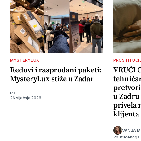
MYSTERYLUX
PROSTITUCI
Redovi i rasprodani paketi:
VRUĆI 
MysteryLux stiže u Zadar
tehničar
pretvori
R.I.
u Zadru 
26 siječnja 2026
privela
klijenta
VANJA M
20 studenoga