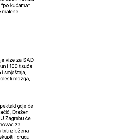
tu “po kućama”
je malene
anje vize za SAD
un i 100 tisuća
 i smještaja,
bolesti mozga,
spektakl gdje će
Bačić, Dražen
n. U Zagrebu će
i novac za
 biti izložena
skupiti i drugu