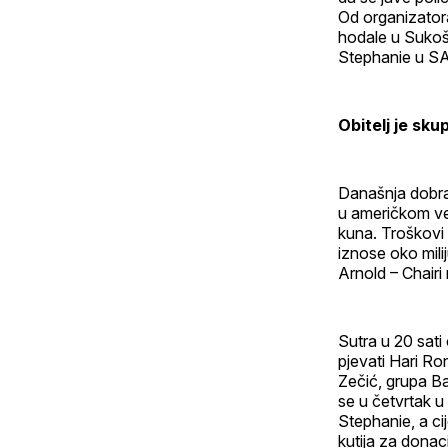
Od organizatora
hodale u Sukošan
Stephanie u S
Obitelj je sku
Današnja dobra 
u američkom vel
kuna. Troškovi 
iznose oko mili
Arnold – Chairi
Sutra u 20 sati
pjevati Hari Ro
Zečić, grupa Ba
se u četvrtak u
Stephanie, a ci
kutija za donaci