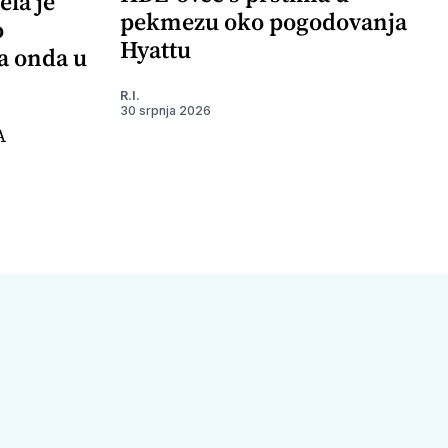
ela je
pekmezu oko pogodovanja
o
Hyattu
 a onda u
R.I.
30 srpnja 2026
A