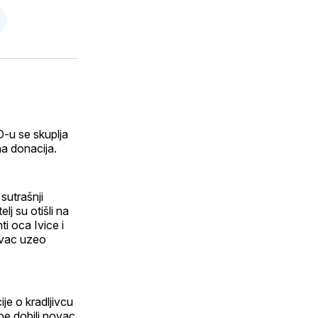
e
odijeli
putem
sApp
-
aila
-u se skuplja
na donacija.
sutrašnji
lj su otišli na
ti oca Ivice i
novac uzeo
je o kradljivcu
ebe dobili novac.