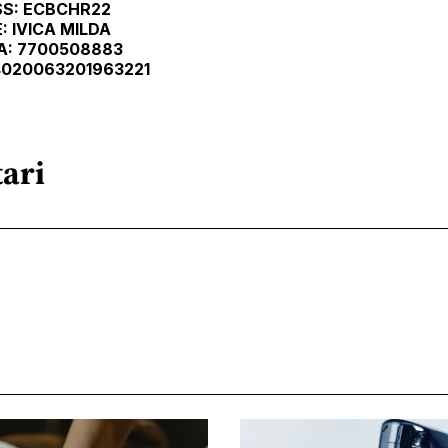
SS: ECBCHR22
E: IVICA MILDA
A: 7700508883
24020063201963221
ari