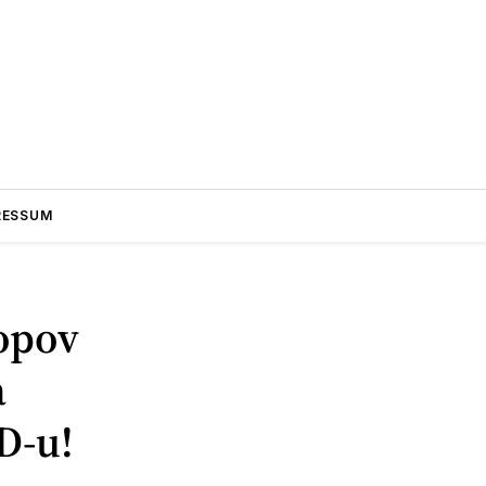
RESSUM
opov
a
D-u!