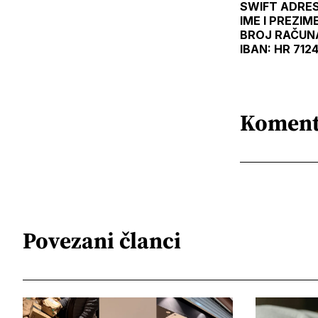
SWIFT ADRE
IME I PREZIM
BROJ RAČUN
IBAN: HR 71
Koment
Povezani članci