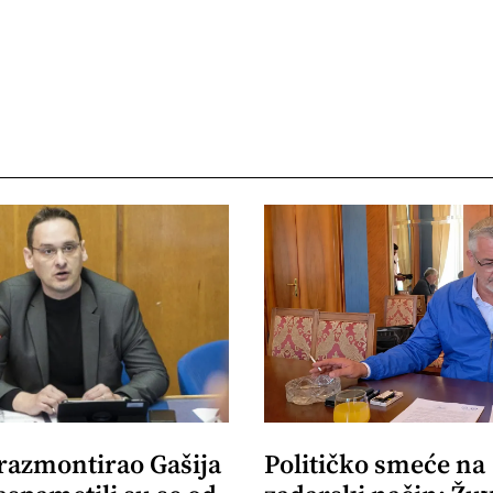
 razmontirao Gašija
Političko smeće na