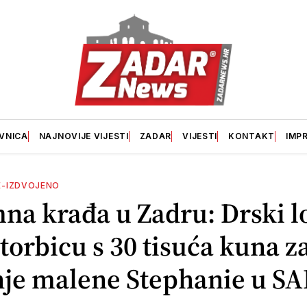
VNICA
NAJNOVIJE VIJESTI
ZADAR
VIJESTI
KONTAKT
IMP
E-IZDVOJENO
na krađa u Zadru: Drski l
torbicu s 30 tisuća kuna z
nje malene Stephanie u SA