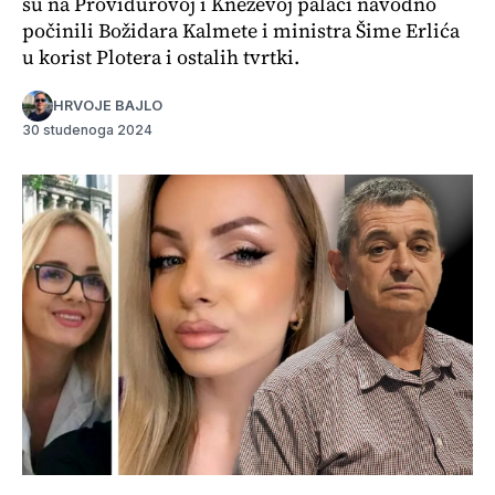
su na Providurovoj i Kneževoj palači navodno
počinili Božidara Kalmete i ministra Šime Erlića
u korist Plotera i ostalih tvrtki.
HRVOJE BAJLO
30 studenoga 2024