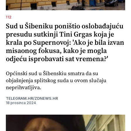
112
Sud u Šibeniku poništio oslobađajuću
presudu sutkinji Tini Grgas koja je
krala po Supernovoj: 'Ako je bila izvan
misaonog fokusa, kako je mogla
odjeću isprobavati sat vremena?'
Općinski sud u Šibenskiu smatra da su
objašnjenja splitskog suda u ovom slučaju
neprihvatljiva.
TELEGRAM.HR/ZDNEWS.HR
18 prosinca 2024