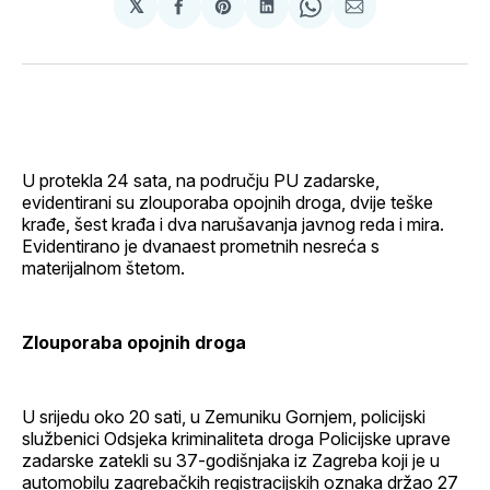
𝕏
podijeli
Share
podijeli
Share
podijeli
na
on
na
on
putem
svoj
Pinterest
svoj
WhatsApp
E-
Facebook
LinkedIn
maila
profil
U protekla 24 sata, na području PU zadarske,
evidentirani su zlouporaba opojnih droga, dvije teške
krađe, šest krađa i dva narušavanja javnog reda i mira.
Evidentirano je dvanaest prometnih nesreća s
materijalnom štetom.
Zlouporaba opojnih droga
U srijedu oko 20 sati, u Zemuniku Gornjem, policijski
službenici Odsjeka kriminaliteta droga Policijske uprave
zadarske zatekli su 37-godišnjaka iz Zagreba koji je u
automobilu zagrebačkih registracijskih oznaka držao 27