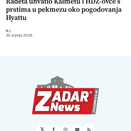
Radeta uhvatio Kalmetu i HDZ-ovce s
prstima u pekmezu oko pogodovanja
Hyattu
R.I.
30 srpnja 2026
𝕏