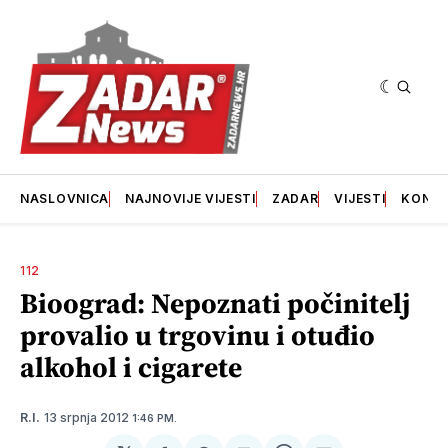
NASLOVNICA
NAJNOVIJE VIJESTI
ZADAR
VIJESTI
KONT
112
Bioograd: Nepoznati počinitelj
provalio u trgovinu i otuđio
alkohol i cigarete
13 srpnja 2012
R.I.
1:46 PM.