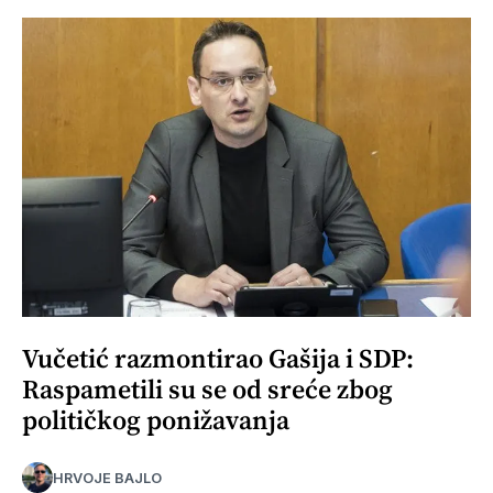
Vučetić razmontirao Gašija i SDP:
Raspametili su se od sreće zbog
političkog ponižavanja
HRVOJE BAJLO