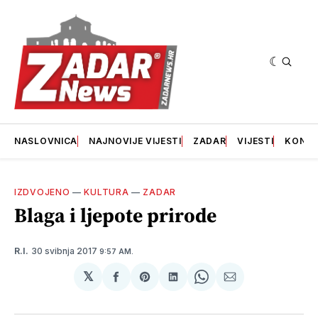
NASLOVNICA
NAJNOVIJE VIJESTI
ZADAR
VIJESTI
KONT
IZDVOJENO
—
KULTURA
—
ZADAR
Blaga i ljepote prirode
30 svibnja 2017
R.I.
9:57 AM.
𝕏
podijeli
Share
podijeli
Share
podijeli
na
on
na
on
putem
svoj
Pinterest
svoj
WhatsApp
E-