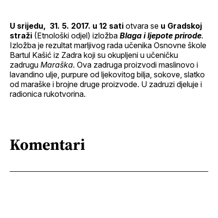
Facebook
LinkedIn
maila
profil
U srijedu, 31. 5. 2017. u 12 sati
otvara se
u Gradskoj
straži
(Etnološki odjel) izložba
Blaga i ljepote prirode
.
Izložba je rezultat marljivog rada učenika Osnovne škole
Bartul Kašić iz Zadra koji su okupljeni u učeničku
zadrugu
Maraška.
Ova zadruga proizvodi maslinovo i
lavandino ulje, purpure od ljekovitog bilja, sokove, slatko
od maraške i brojne druge proizvode. U zadruzi djeluje i
radionica rukotvorina.
Komentari