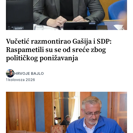
Vučetić razmontirao Gašija i SDP:
Raspametili su se od sreće zbog
političkog ponižavanja
HRVOJE BAJLO
1 kolovoza 2026