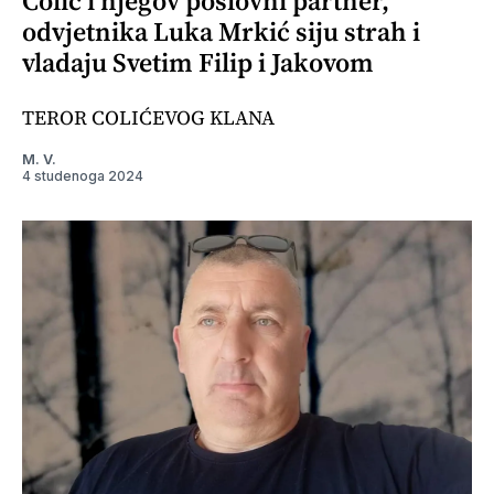
Colić i njegov poslovni partner,
odvjetnika Luka Mrkić siju strah i
vladaju Svetim Filip i Jakovom
TEROR COLIĆEVOG KLANA
M. V.
4 studenoga 2024