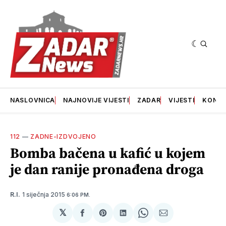
NASLOVNICA
NAJNOVIJE VIJESTI
ZADAR
VIJESTI
KONT
112
—
ZADNE-IZDVOJENO
Bomba bačena u kafić u kojem
je dan ranije pronađena droga
1 siječnja 2015
R.I.
6:06 PM.
𝕏
podijeli
Share
podijeli
Share
podijeli
na
on
na
on
putem