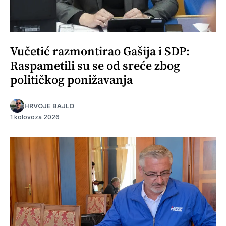
Vučetić razmontirao Gašija i SDP:
Raspametili su se od sreće zbog
političkog ponižavanja
HRVOJE BAJLO
1 kolovoza 2026