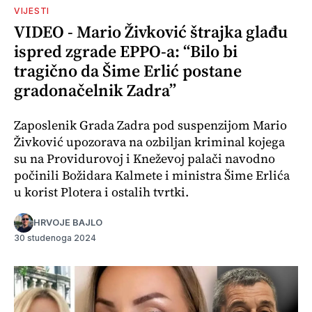
VIJESTI
VIDEO - Mario Živković štrajka glađu
ispred zgrade EPPO-a: “Bilo bi
tragično da Šime Erlić postane
gradonačelnik Zadra”
Zaposlenik Grada Zadra pod suspenzijom Mario
Živković upozorava na ozbiljan kriminal kojega
su na Providurovoj i Kneževoj palači navodno
počinili Božidara Kalmete i ministra Šime Erlića
u korist Plotera i ostalih tvrtki.
HRVOJE BAJLO
30 studenoga 2024