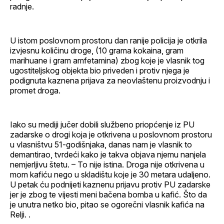
radnje.
U istom poslovnom prostoru dan ranije policija je otkrila
izvjesnu količinu droge, (10 grama kokaina, gram
marihuane i gram amfetamina) zbog koje je vlasnik tog
ugostiteljskog objekta bio priveden i protiv njega je
podignuta kaznena prijava za neovlaštenu proizvodnju i
promet droga.
Iako su mediji jučer dobili službeno priopćenje iz PU
zadarske o drogi koja je otkrivena u poslovnom prostoru
u vlasništvu 51-godišnjaka, danas nam je vlasnik to
demantirao, tvrdeći kako je takva objava njemu nanjela
nemjerljivu štetu. – To nije istina. Droga nije otkrivena u
mom kafiću nego u skladištu koje je 30 metara udaljeno.
U petak ću podnijeti kaznenu prijavu protiv PU zadarske
jer je zbog te vijesti meni bačena bomba u kafić. Što da
je unutra netko bio, pitao se ogorečni vlasnik kafića na
Relji. .