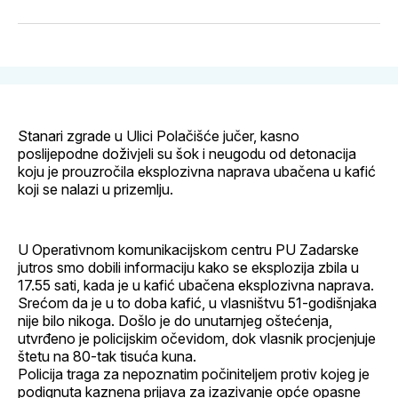
svoj
Pinterest
svoj
WhatsApp
E-
Facebook
LinkedIn
maila
profil
Stanari zgrade u Ulici Polačišće jučer, kasno
poslijepodne doživjeli su šok i neugodu od detonacija
koju je prouzročila eksplozivna naprava ubačena u kafić
koji se nalazi u prizemlju.
U Operativnom komunikacijskom centru PU Zadarske
jutros smo dobili informaciju kako se eksplozija zbila u
17.55 sati, kada je u kafić ubačena eksplozivna naprava.
Srećom da je u to doba kafić, u vlasništvu 51-godišnjaka
nije bilo nikoga. Došlo je do unutarnjeg oštećenja,
utvrđeno je policijskim očevidom, dok vlasnik procjenjuje
štetu na 80-tak tisuća kuna.
Policija traga za nepoznatim počiniteljem protiv kojeg je
podignuta kaznena prijava za izazivanje opće opasne