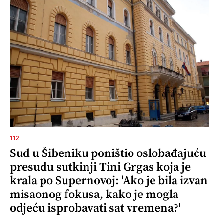
112
Sud u Šibeniku poništio oslobađajuću
presudu sutkinji Tini Grgas koja je
krala po Supernovoj: 'Ako je bila izvan
misaonog fokusa, kako je mogla
odjeću isprobavati sat vremena?'