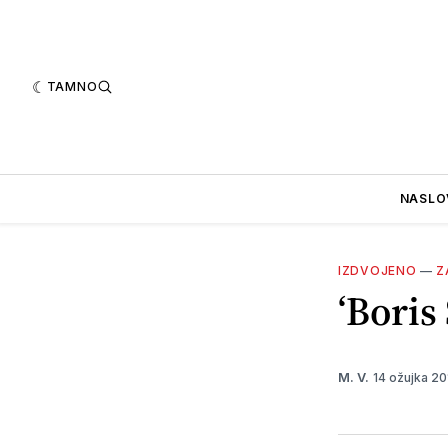
TAMNO
NASLO
IZDVOJENO
—
Z
‘Boris
14 ožujka 2
M. V.