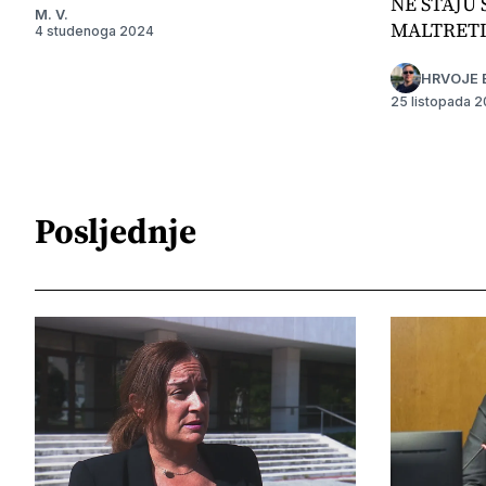
NE STAJU 
M. V.
MALTRET
4 studenoga 2024
HRVOJE 
25 listopada 
Posljednje