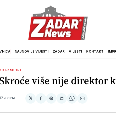
VNICA
NAJNOVIJE VIJESTI
ZADAR
VIJESTI
KONTAKT
IMP
ADAR SPORT
 Skroće više nije direktor 
𝕏
017
3:21 PM.
podijeli
Share
podijeli
Share
podijeli
na
on
na
on
putem
svoj
Pinterest
svoj
WhatsApp
E-
Facebook
LinkedIn
maila