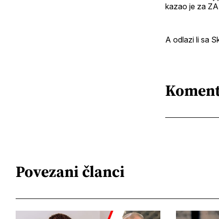
kazao je za ZA
A odlazi li sa S
Koment
Povezani članci