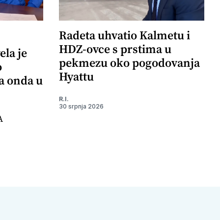
Radeta uhvatio Kalmetu i
HDZ-ovce s prstima u
ela je
pekmezu oko pogodovanja
o
Hyattu
 a onda u
R.I.
30 srpnja 2026
A