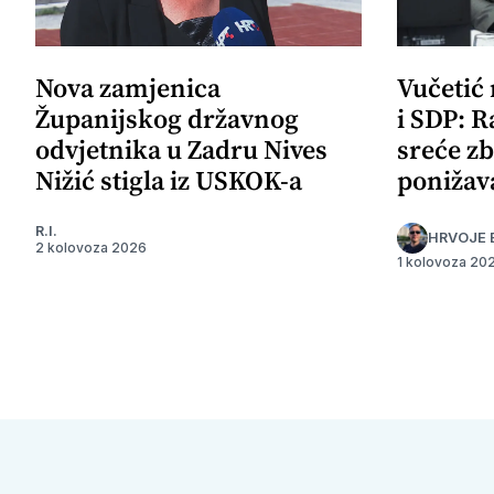
Nova zamjenica
Vučetić
Županijskog državnog
i SDP: R
odvjetnika u Zadru Nives
sreće zb
Nižić stigla iz USKOK-a
ponižav
R.I.
HRVOJE 
2 kolovoza 2026
1 kolovoza 20