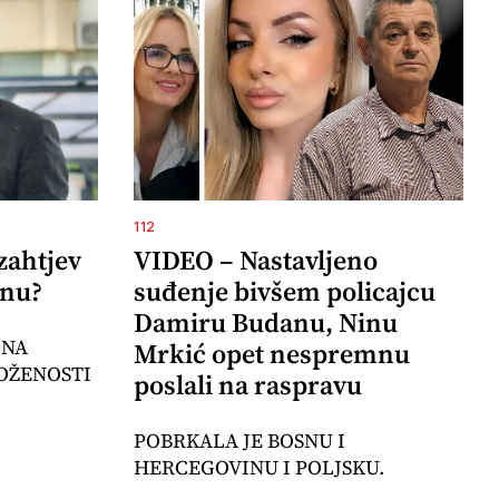
112
zahtjev
VIDEO – Nastavljeno
inu?
suđenje bivšem policajcu
Damiru Budanu, Ninu
 NA
Mrkić opet nespremnu
OŽENOSTI
poslali na raspravu
POBRKALA JE BOSNU I
HERCEGOVINU I POLJSKU.