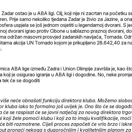
profil
Zadar ostao je u ABA ligi. Cilj, koji nije ni zacrtan na početku 
en. Prije samo nekoliko tjedana Zadar je živio za Jazine, a ona
osfera uspjela se još jednom osjetiti u legendarnoj dvorani. S je
inoj dvorani igrao protiv Cibone u sablazno praznoj dvorani, do
ama održan masovni prosvjed zadarskih navijača, Tornada. Odr
nitarna akcija UN Tornado kojom je prikupljeno 28.642,40 za 
.
mica ABA lige između Zadra i Union Olimpije završila je, kao št
koji je osigurao igranje u ABA ligi i dogodine. No, neke promje
 tek će se dogoditi
 više neće obnašati funkciju direktora kluba. Možemo slobo
tor kluba iako to formalno još uvijek je. Ono što će se događ
a će se raspisat će se javni natječaj za novog direktora tr
ni koji žele pomoći klubu i koji za to imaju kvalifikacije, moći 
će biti razmotrene. Cijeli proces započeti će vrlo brzo i is
ut pronaći nekoga s dugoročnijim i kvalitetnijim planom za