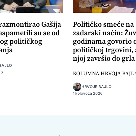
 razmontirao Gašija
Političko smeće na
aspametili su se od
zadarski način: Žuv
og političkog
godinama govorio 
anja
političkoj trgovini,
njoj završio do grla
BAJLO
KOLUMNA HRVOJA BAJL
26
HRVOJE BAJLO
1 kolovoza 2026