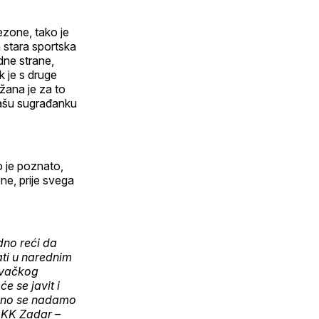
sezone, tako je
 stara sportska
dne strane,
k je s druge
žana je za to
našu sugrađanku
o je poznato,
ne, prije svega
dno reći da
ati u narednim
govačkog
će se javit i
kreno se nadamo
 KK Zadar –