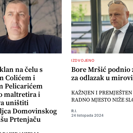
IZDVOJENO
klan na čelu s
Bore Mršić podnio 
 Colićem i
za odlazak u mirov
 Pelicarićem
KAŽNJEN I PREMJEŠTEN
 maltretira i
RADNO MJESTO NIŽE SL
 uništiti
ljca Domovinskog
R.I.
24 listopada 2024
išu Prtenjaču