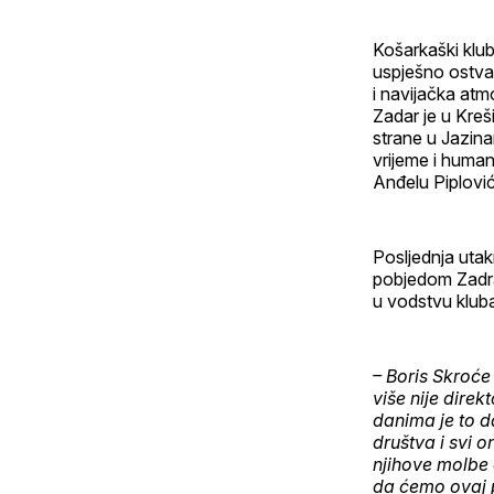
Košarkaški klub 
uspješno ostvar
i navijačka atm
Zadar je u Kreš
strane u Jazin
vrijeme i huma
Anđelu Piplović
Posljednja utak
pobjedom Zadra 
u vodstvu kluba
– Boris Skroće
više nije direk
danima je to d
društva i svi o
njihove molbe 
da ćemo ovaj p