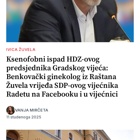
IVICA ŽUVELA
Ksenofobni ispad HDZ-ovog
predsjednika Gradskog vijeća:
Benkovački ginekolog iz Raštana
Žuvela vrijeđa SDP-ovog vijećnika
Radetu na Facebooku i u vijećnici
VANJA MIRČETA
11 studenoga 2025