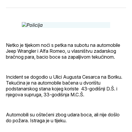
svoj
Pinterest
svoj
WhatsApp
E-
Facebook
LinkedIn
maila
profil
Netko je tijekom noći s petka na subotu na automobile
Jeep Wrangler i Alfa Romeo, u vlasništvu zadarskog
bračnog para, bacio boce sa zapaljivom tekućinom.
Incident se dogodio u Ulici Augusta Cesarca na Boriku.
Tekućina je na automobile bačena u dvorištu
podstanarskog stana kojeg koriste 43-godišnji D.Š. i
njegova supruga, 33-godišnja M.C.Š.
Automobili su oštećeni zbog udara boca, ali nije došlo
do požara. Istraga je u tijeku.