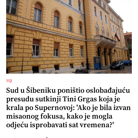
112
Sud u Šibeniku poništio oslobađajuću
presudu sutkinji Tini Grgas koja je
krala po Supernovoj: 'Ako je bila izvan
misaonog fokusa, kako je mogla
odjeću isprobavati sat vremena?'