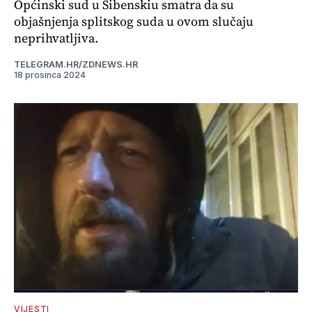
Općinski sud u Šibenskiu smatra da su
objašnjenja splitskog suda u ovom slučaju
neprihvatljiva.
TELEGRAM.HR/ZDNEWS.HR
18 prosinca 2024
VIJESTI