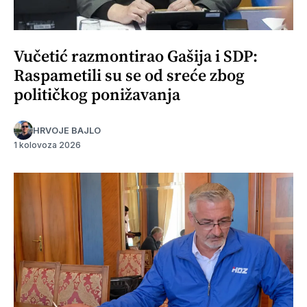
Vučetić razmontirao Gašija i SDP:
Raspametili su se od sreće zbog
političkog ponižavanja
HRVOJE BAJLO
1 kolovoza 2026