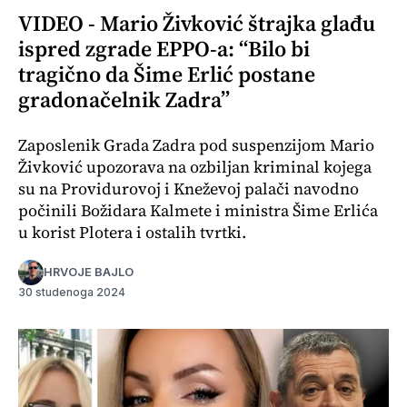
VIDEO - Mario Živković štrajka glađu
ispred zgrade EPPO-a: “Bilo bi
tragično da Šime Erlić postane
gradonačelnik Zadra”
Zaposlenik Grada Zadra pod suspenzijom Mario
Živković upozorava na ozbiljan kriminal kojega
su na Providurovoj i Kneževoj palači navodno
počinili Božidara Kalmete i ministra Šime Erlića
u korist Plotera i ostalih tvrtki.
HRVOJE BAJLO
30 studenoga 2024