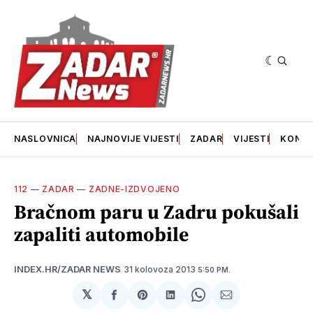
NASLOVNICA
NAJNOVIJE VIJESTI
ZADAR
VIJESTI
KONT
112
—
ZADAR
—
ZADNE-IZDVOJENO
Bračnom paru u Zadru pokušali
zapaliti automobile
31 kolovoza 2013
INDEX.HR/ZADAR NEWS
5:50 PM.
𝕏
podijeli
Share
podijeli
Share
podijeli
na
on
na
on
putem