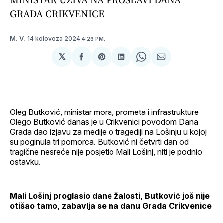
GRADA CRIKVENICE
14 kolovoza 2024
M. V.
4:26 PM.
𝕏
podijeli
Share
podijeli
Share
podijeli
na
on
na
on
putem
svoj
Pinterest
svoj
WhatsApp
E-
Facebook
LinkedIn
maila
profil
Oleg Butković, ministar mora, prometa i infrastrukture
Olego Butković danas je u Crikvenici povodom Dana
Grada dao izjavu za medije o tragediji na Lošinju u kojoj
su poginula tri pomorca. Butković ni četvrti dan od
tragične nesreće nije posjetio Mali Lošinj, niti je podnio
ostavku.
Mali Lošinj proglasio dane žalosti, Butković još nije
otišao tamo, zabavlja se na danu Grada Crikvenice