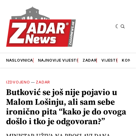
NASLOVNICA
NAJNOVIJE VIJESTI
ZADAR
VIJESTI
KONT
IZDVOJENO
—
ZADAR
Butković se još nije pojavio u
Malom Lošinju, ali sam sebe
ironično pita “kako je do ovoga
došlo i tko je odgovoran?”
MINISTAR UŽIVA NA PROSLAVI DANA