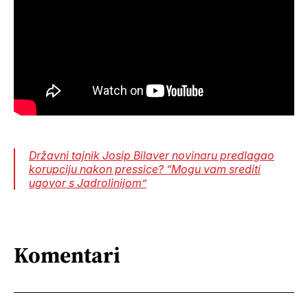
Državni tajnik Josip Bilaver novinaru predlagao
korupciju nakon pressice? “Mogu vam srediti
ugovor s Jadrolinijom”
Komentari