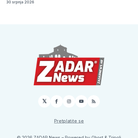
30 srpnja 2026
𝕏
Facebook
Instagram
YouTube
RSS
Pretplatite se
© 2026 ZADAR News
– Powered by
Ghost
&
Tripoli