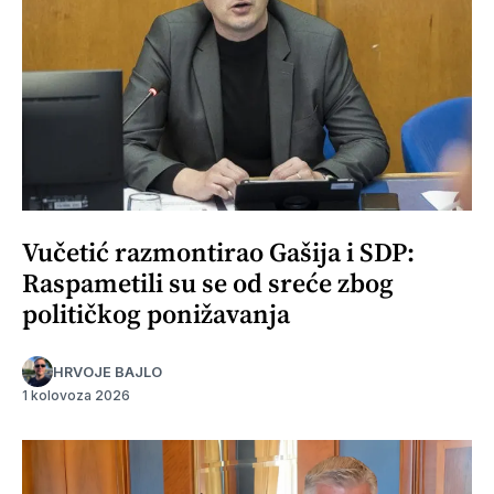
Vučetić razmontirao Gašija i SDP:
Raspametili su se od sreće zbog
političkog ponižavanja
HRVOJE BAJLO
1 kolovoza 2026