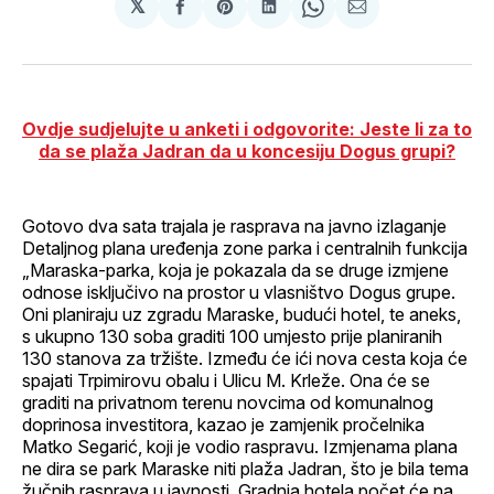
𝕏
podijeli
Share
podijeli
Share
podijeli
na
on
na
on
putem
svoj
Pinterest
svoj
WhatsApp
E-
Facebook
LinkedIn
maila
profil
Ovdje sudjelujte u anketi i odgovorite: Jeste li za to
da se plaža Jadran da u koncesiju Dogus grupi?
Gotovo dva sata trajala je rasprava na javno izlaganje
Detaljnog plana uređenja zone parka i centralnih funkcija
„Maraska-parka, koja je pokazala da se druge izmjene
odnose isključivo na prostor u vlasništvo Dogus grupe.
Oni planiraju uz zgradu Maraske, budući hotel, te aneks,
s ukupno 130 soba graditi 100 umjesto prije planiranih
130 stanova za tržište. Između će ići nova cesta koja će
spajati Trpimirovu obalu i Ulicu M. Krleže. Ona će se
graditi na privatnom terenu novcima od komunalnog
doprinosa investitora, kazao je zamjenik pročelnika
Matko Segarić, koji je vodio raspravu. Izmjenama plana
ne dira se park Maraske niti plaža Jadran, što je bila tema
žučnih rasprava u javnosti. Gradnja hotela počet će na