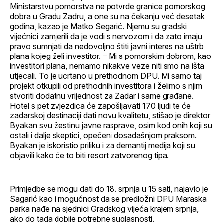
Ministarstvu pomorstva ne potvrde granice pomorskog
dobra u Gradu Zadru, a one su na čekanju već desetak
godina, kazao je Matko Segarić. Njemu su gradski
vijećnici zamjerili da je vodi s nervozom i da zato imaju
pravo sumnjati da nedovoljno štiti javni interes na uštrb
plana kojeg želi investitor. – Mi s pomorskim dobrom, kao
investitori plana, nemamo nikakve veze niti smo na išta
utjecali. To je ucrtano u prethodnom DPU. Mi samo taj
projekt otkupili od prethodnih investitora i želimo s njim
stvoriti dodatnu vrijednost za Zadar i same građane.
Hotel s pet zvjezdica će zapošljavati 170 ljudi te će
zadarskoj destinaciji dati novu kvalitetu, stišao je direktor
Byakan svu žestinu javne rasprave, osim kod onih koji su
ostali i dalje skeptici, opečeni dosadašnjom praksom.
Byakan je iskoristio priliku i za demantij medija koji su
objavili kako će to biti resort zatvorenog tipa.
Primjedbe se mogu dati do 18. srpnja u 15 sati, najavio je
Sagarić kao i mogućnost da se predložni DPU Maraska
parka nađe na sjednici Gradskog vijeća krajem srpnja,
ako do tada dobije potrebne suglasnosti.