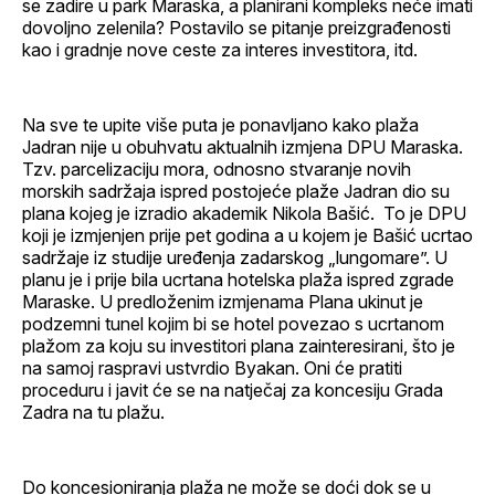
se zadire u park Maraska, a planirani kompleks neće imati
dovoljno zelenila? Postavilo se pitanje preizgrađenosti
kao i gradnje nove ceste za interes investitora, itd.
Na sve te upite više puta je ponavljano kako plaža
Jadran nije u obuhvatu aktualnih izmjena DPU Maraska.
Tzv. parcelizaciju mora, odnosno stvaranje novih
morskih sadržaja ispred postojeće plaže Jadran dio su
plana kojeg je izradio akademik Nikola Bašić. To je DPU
koji je izmjenjen prije pet godina a u kojem je Bašić ucrtao
sadržaje iz studije uređenja zadarskog „lungomare”. U
planu je i prije bila ucrtana hotelska plaža ispred zgrade
Maraske. U predloženim izmjenama Plana ukinut je
podzemni tunel kojim bi se hotel povezao s ucrtanom
plažom za koju su investitori plana zainteresirani, što je
na samoj raspravi ustvrdio Byakan. Oni će pratiti
proceduru i javit će se na natječaj za koncesiju Grada
Zadra na tu plažu.
Do koncesioniranja plaža ne može se doći dok se u