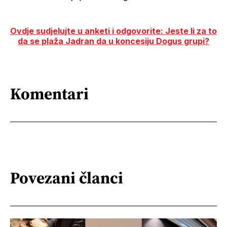
Ovdje sudjelujte u anketi i odgovorite: Jeste li za to
da se plaža Jadran da u koncesiju Dogus grupi?
Komentari
Povezani članci