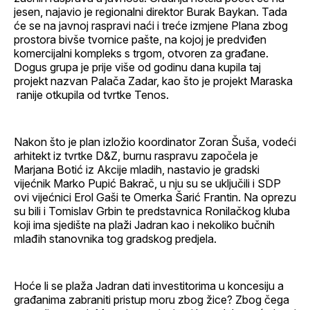
jesen, najavio je regionalni direktor Burak Baykan. Tada
će se na javnoj raspravi naći i treće izmjene Plana zbog
prostora bivše tvornice pašte, na kojoj je predviđen
komercijalni kompleks s trgom, otvoren za građane.
Dogus grupa je prije više od godinu dana kupila taj
projekt nazvan Palača Zadar, kao što je projekt Maraska
ranije otkupila od tvrtke Tenos.
Nakon što je plan izložio koordinator Zoran Šuša, vodeći
arhitekt iz tvrtke D&Z, burnu raspravu započela je
Marjana Botić iz Akcije mladih, nastavio je gradski
vijećnik Marko Pupić Bakrač, u nju su se uključili i SDP
ovi vijećnici Erol Gaši te Omerka Šarić Frantin. Na oprezu
su bili i Tomislav Grbin te predstavnica Ronilačkog kluba
koji ima sjedište na plaži Jadran kao i nekoliko bučnih
mlađih stanovnika tog gradskog predjela.
Hoće li se plaža Jadran dati investitorima u koncesiju a
građanima zabraniti pristup moru zbog žice? Zbog čega