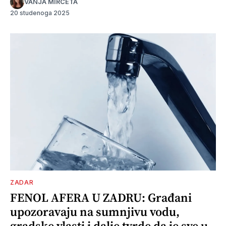
VANJA MIRČETA
20 studenoga 2025
ZADAR
FENOL AFERA U ZADRU: Građani
upozoravaju na sumnjivu vodu,
gradske vlasti i dalje tvrde da je sve u