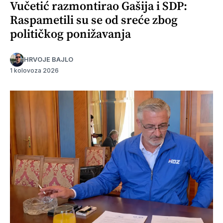
Vučetić razmontirao Gašija i SDP:
Raspametili su se od sreće zbog
političkog ponižavanja
HRVOJE BAJLO
1 kolovoza 2026