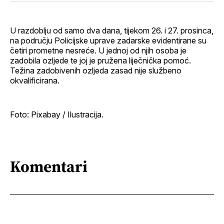
Facebook
LinkedIn
maila
profil
U razdoblju od samo dva dana, tijekom 26. i 27. prosinca,
na području Policijske uprave zadarske evidentirane su
četiri prometne nesreće. U jednoj od njih osoba je
zadobila ozljede te joj je pružena liječnička pomoć.
Težina zadobivenih ozljeda zasad nije službeno
okvalificirana.
Foto: Pixabay / Ilustracija.
Komentari