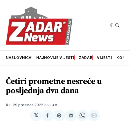
NASLOVNICA
NAJNOVIJE VIJESTI
ZADAR
VIJESTI
KONT
Četiri prometne nesreće u
posljednja dva dana
29 prosinca 2025
R.I.
8:55 AM.
𝕏
podijeli
Share
podijeli
Share
podijeli
na
on
na
on
putem
svoj
Pinterest
svoj
WhatsApp
E-