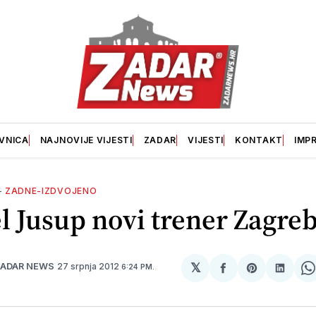
VNICA
NAJNOVIJE VIJESTI
ZADAR
VIJESTI
KONTAKT
IMP
—
ZADNE-IZDVOJENO
l Jusup novi trener Zagre
𝕏
27 srpnja 2012
ZADAR NEWS
6:24 PM.
podijeli
Share
podije
S
na
on
na
o
svoj
Pinterest
svoj
W
Facebook
Linke