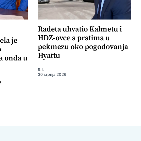
Radeta uhvatio Kalmetu i
HDZ-ovce s prstima u
ela je
pekmezu oko pogodovanja
o
Hyattu
 a onda u
R.I.
30 srpnja 2026
A