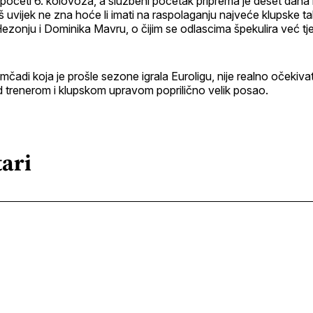
e početi 6. kolovoza, a službeni početak priprema je deset dana
oš uvijek ne zna hoće li imati na raspolaganju najveće klupske ta
Hezonju i Dominika Mavru, o čijim se odlascima špekulira već tj
adi koja je prošle sezone igrala Euroligu, nije realno očekivat
ed trenerom i klupskom upravom poprilično velik posao.
ari