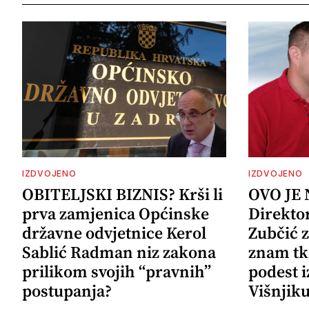
IZDVOJENO
IZDVOJENO
OBITELJSKI BIZNIS? Krši li
OVO JE
prva zamjenica Općinske
Direkto
državne odvjetnice Kerol
Zubčić 
Sablić Radman niz zakona
znam tk
prilikom svojih “pravnih”
podest i
postupanja?
Višnjik