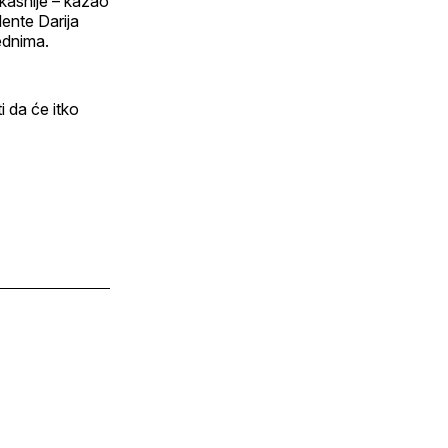
 kasnije – kazao
lente Darija
ednima.
i da će itko