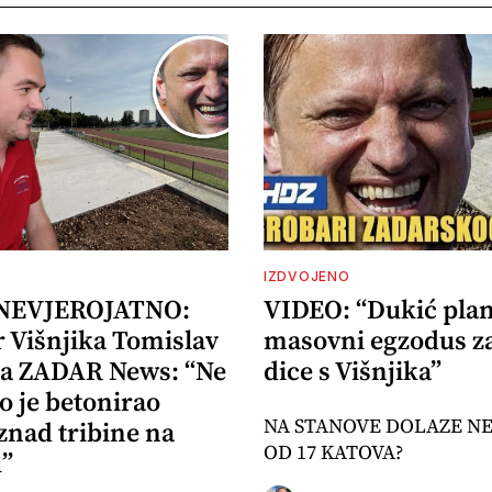
IZDVOJENO
 NEVJEROJATNO:
VIDEO: “Dukić plan
r Višnjika Tomislav
masovni egzodus z
za ZADAR News: “Ne
dice s Višnjika”
o je betonirao
NA STANOVE DOLAZE N
znad tribine na
OD 17 KATOVA?
u”