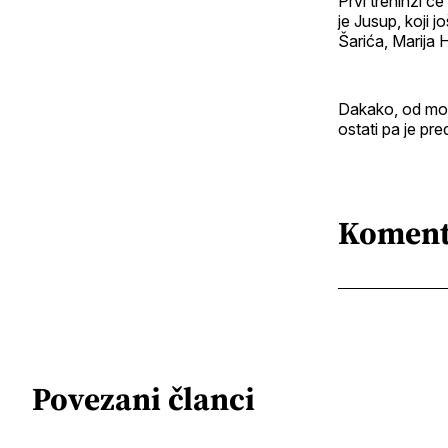
Prvi treninzi ć
je Jusup, koji j
Šarića, Marija 
Dakako, od momč
ostati pa je pr
Koment
Povezani članci