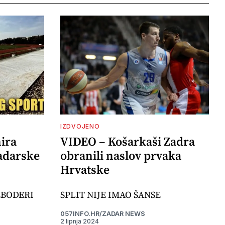
IZDVOJENO
ira
VIDEO – Košarkaši Zadra
adarske
obranili naslov prvaka
Hrvatske
EBODERI
SPLIT NIJE IMAO ŠANSE
057INFO.HR/ZADAR NEWS
2 lipnja 2024