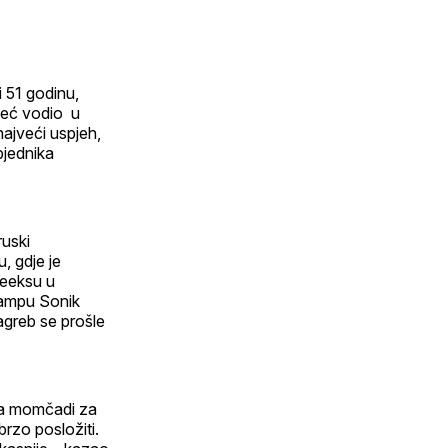
i 51 godinu,
već vodio u
najveći uspjeh,
bjednika
ruski
, gdje je
Meeksu u
kampu Sonik
greb se prošle
nja momčadi za
rzo posložiti.