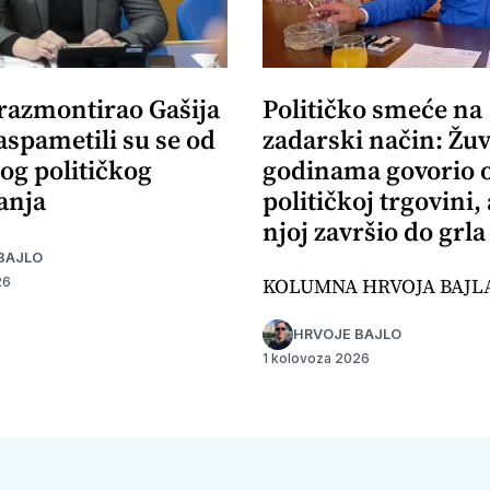
 razmontirao Gašija
Političko smeće na
aspametili su se od
zadarski način: Žuv
og političkog
godinama govorio 
anja
političkoj trgovini,
njoj završio do grla
BAJLO
KOLUMNA HRVOJA BAJL
26
HRVOJE BAJLO
1 kolovoza 2026