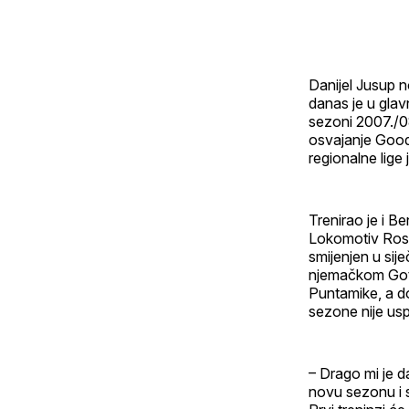
Danijel Jusup no
danas je u gla
sezoni 2007./08.
osvajanje Goody
regionalne lige
Trenirao je i B
Lokomotiv Rosto
smijenjen u sij
njemačkom Gott
Puntamike, a d
sezone nije uspi
– Drago mi je 
novu sezonu i s