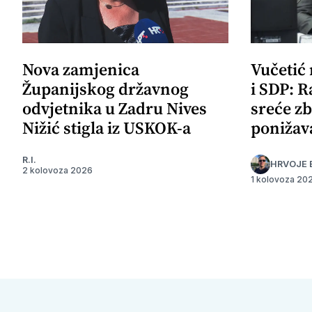
Nova zamjenica
Vučetić
Županijskog državnog
i SDP: R
odvjetnika u Zadru Nives
sreće zb
Nižić stigla iz USKOK-a
ponižav
R.I.
HRVOJE 
2 kolovoza 2026
1 kolovoza 20