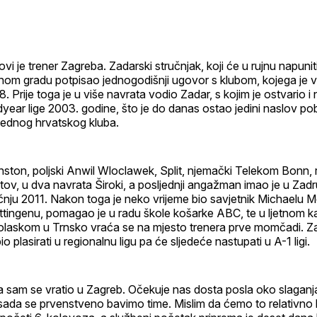
profil
vi je trener Zagreba. Zadarski stručnjak, koji će u rujnu napunit
vnom gradu potpisao jednogodišnji ugovor s klubom, kojega je 
 Prije toga je u više navrata vodio Zadar, s kojim je ostvario i 
ear lige 2003. godine, što je do danas ostao jedini naslov po
 jednog hrvatskog kluba.
enston, poljski Anwil Wloclawek, Split, njemački Telekom Bonn, 
v, u dva navrata Široki, a posljednji angažman imao je u Zadru
ečnju 2011. Nakon toga je neko vrijeme bio savjetnik Michaelu 
ingenu, pomagao je u radu škole košarke ABC, te u ljetnom 
olaskom u Trnsko vraća se na mjesto trenera prve momčadi. Za
o plasirati u regionalnu ligu pa će sljedeće nastupati u A-1 ligi.
da sam se vratio u Zagreb. Očekuje nas dosta posla oko slaga
ada se prvenstveno bavimo time. Mislim da ćemo to relativno b