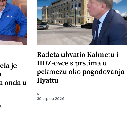
Radeta uhvatio Kalmetu i
HDZ-ovce s prstima u
ela je
pekmezu oko pogodovanja
o
Hyattu
 a onda u
R.I.
30 srpnja 2026
A