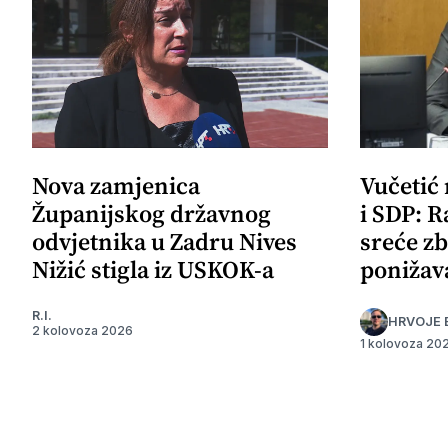
Nova zamjenica
Vučetić
Županijskog državnog
i SDP: R
odvjetnika u Zadru Nives
sreće zb
Nižić stigla iz USKOK-a
ponižav
R.I.
HRVOJE 
2 kolovoza 2026
1 kolovoza 20