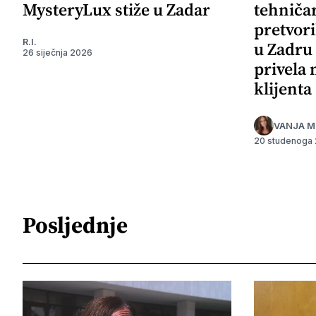
MysteryLux stiže u Zadar
tehničar
pretvori
R.I.
u Zadru 
26 siječnja 2026
privela
klijenta
VANJA M
20 studenoga
Posljednje