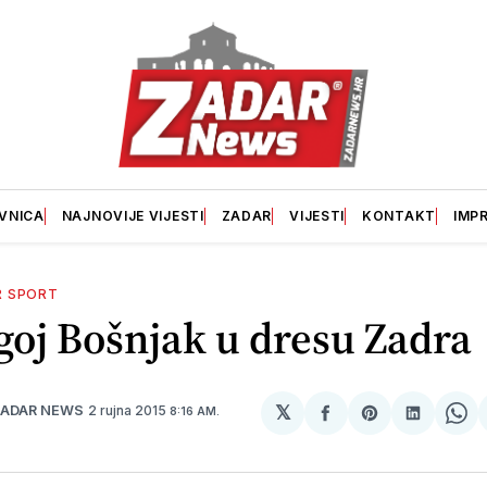
VNICA
NAJNOVIJE VIJESTI
ZADAR
VIJESTI
KONTAKT
IMP
R SPORT
oj Bošnjak u dresu Zadra
𝕏
2 rujna 2015
ZADAR NEWS
8:16 AM.
podijeli
Share
podijeli
Sh
na
on
na
on
svoj
Pinterest
svoj
Wh
Facebook
LinkedI