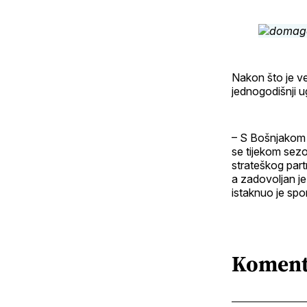
Nakon što je ve
jednogodišnji 
– S Bošnjakom 
se tijekom sezo
strateškog part
a zadovoljan je
istaknuo je spo
Koment