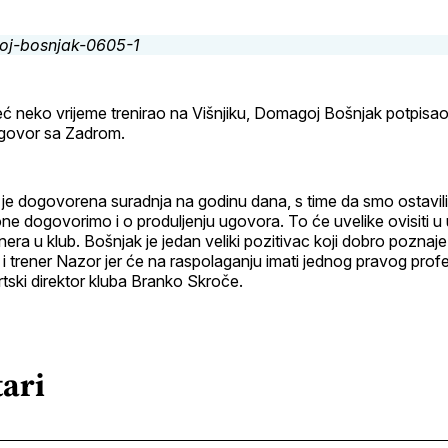
profil
ć neko vrijeme trenirao na Višnjiku, Domagoj Bošnjak potpisao
ugovor sa Zadrom.
je dogovorena suradnja na godinu dana, s time da smo ostavi
ne dogovorimo i o produljenju ugovora. To će uvelike ovisiti u
nera u klub. Bošnjak je jedan veliki pozitivac koji dobro pozn
 i trener Nazor jer će na raspolaganju imati jednog pravog prof
rtski direktor kluba Branko Skroče.
ari