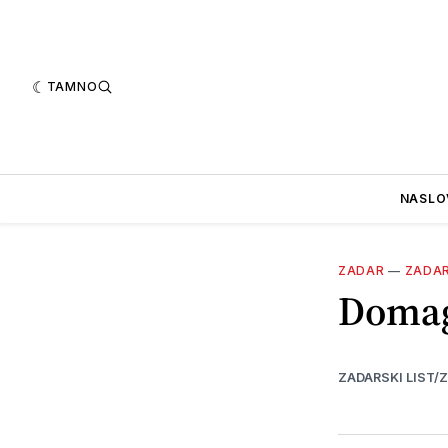
TAMNO
NASLO
ZADAR
—
ZADA
Domag
ZADARSKI LIST/