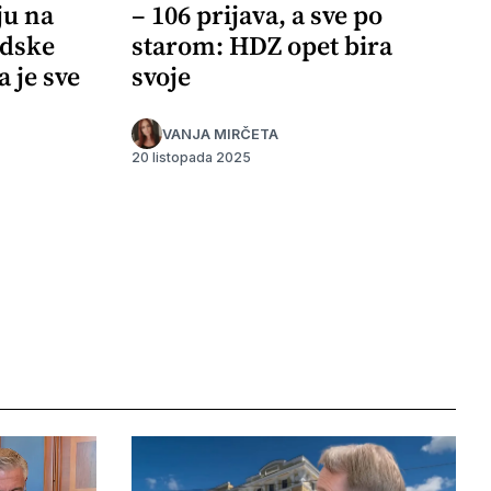
ju na
– 106 prijava, a sve po
adske
starom: HDZ opet bira
a je sve
svoje
VANJA MIRČETA
20 listopada 2025