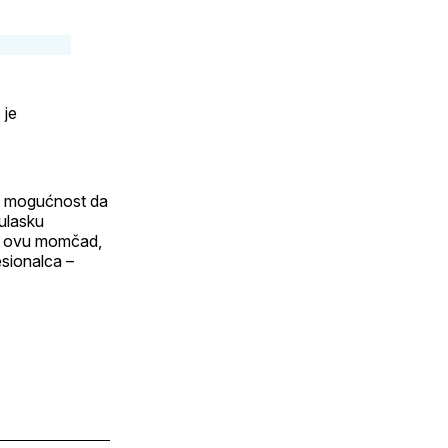
 je
li mogućnost da
 ulasku
aje ovu momčad,
esionalca –