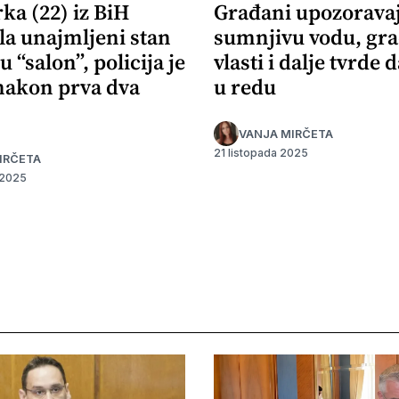
ka (22) iz BiH
Građani upozorava
la unajmljeni stan
sumnjivu vodu, gr
u “salon”, policija je
vlasti i dalje tvrde d
 nakon prva dva
u redu
VANJA MIRČETA
21 listopada 2025
IRČETA
 2025