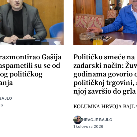
 razmontirao Gašija
Političko smeće na
aspametili su se od
zadarski način: Žuv
og političkog
godinama govorio 
anja
političkoj trgovini,
njoj završio do grla
BAJLO
KOLUMNA HRVOJA BAJL
26
HRVOJE BAJLO
1 kolovoza 2026