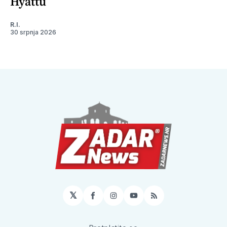
Hyattu
R.I.
30 srpnja 2026
𝕏
Facebook
Instagram
YouTube
RSS