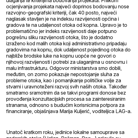
ulaganja te kriterijima bodovanja projekata. Prilikom
ocjenjivanja projekata najveći doprinos bodovanju nose
razvojno-geografski kriteriji, čak 40 posto, najveći
naglasak stavljen je na indeksu razvijenosti općina i
gradova te na udaljenost otoka od kopna. Upravo je to
problematično jer indeks razvijenosti daje potpuno
pogrešnu sliku razvijenosti otoka, što je dodatno
izraženo kod malih otoka koji administrativno pripadaju
gradovima na kopnu, dok udaljenost pojedinog otoka do
najbliže brodske luke na kopnu uopće ne govori o
njihovoj razvijenosti i potrebi za ulaganjima u osnovnu i
malu infrastrukturu. Odgovor ministarstva smo dobili,
međutim, on zorno pokazuje nepostojanje sluha za
probleme otoka, kao i pomanjkanje političke volje za
stvarni i uravnoteženi razvoj svih naših otoka. Također
smatramo sramotnim da se takvi programi donose bez
provođenja konzultacijskih procesa sa zainteresiranim
stranama, odnosno s budućim korisnicima potpora za
financiranje, objašnjava Marija Kuljerić, voditeljica LAG-a.
Unatoč kratkom roku, jedinice lokalne samouprave sa