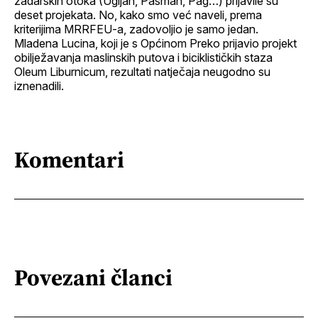
zadarskih otoka (Ugljan, Pašman, Pag…) prijavile su
deset projekata. No, kako smo već naveli, prema
kriterijima MRRFEU-a, zadovoljio je samo jedan.
Mladena Lucina, koji je s Općinom Preko prijavio projekt
obilježavanja maslinskih putova i biciklističkih staza
Oleum Liburnicum, rezultati natječaja neugodno su
iznenadili.
Komentari
Povezani članci