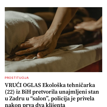
PROSTITUCIJA
VRUĆI OGLAS Ekološka tehničarka
(22) iz BiH pretvorila unajmljeni stan
u Zadru u “salon”, policija je privela
nakon prva dva klijenta