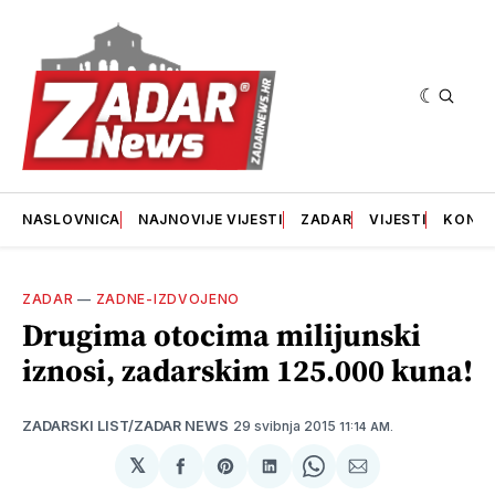
NASLOVNICA
NAJNOVIJE VIJESTI
ZADAR
VIJESTI
KONT
ZADAR
—
ZADNE-IZDVOJENO
Drugima otocima milijunski
iznosi, zadarskim 125.000 kuna!
29 svibnja 2015
ZADARSKI LIST/ZADAR NEWS
11:14 AM.
𝕏
podijeli
Share
podijeli
Share
podijeli
na
on
na
on
putem