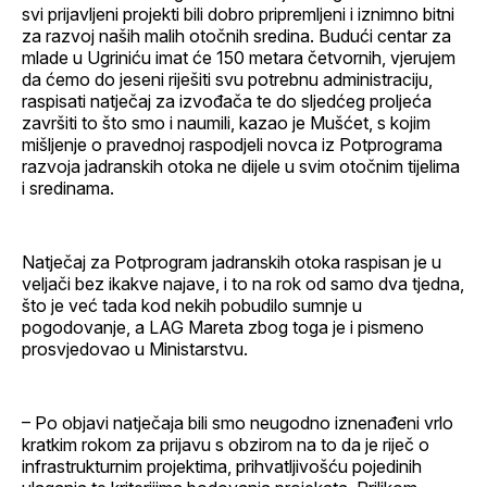
svi prijavljeni projekti bili dobro pripremljeni i iznimno bitni
za razvoj naših malih otočnih sredina. Budući centar za
mlade u Ugriniću imat će 150 metara četvornih, vjerujem
da ćemo do jeseni riješiti svu potrebnu administraciju,
raspisati natječaj za izvođača te do sljedćeg proljeća
završiti to što smo i naumili, kazao je Mušćet, s kojim
mišljenje o pravednoj raspodjeli novca iz Potprograma
razvoja jadranskih otoka ne dijele u svim otočnim tijelima
i sredinama.
Natječaj za Potprogram jadranskih otoka raspisan je u
veljači bez ikakve najave, i to na rok od samo dva tjedna,
što je već tada kod nekih pobudilo sumnje u
pogodovanje, a LAG Mareta zbog toga je i pismeno
prosvjedovao u Ministarstvu.
– Po objavi natječaja bili smo neugodno iznenađeni vrlo
kratkim rokom za prijavu s obzirom na to da je riječ o
infrastrukturnim projektima, prihvatljivošću pojedinih