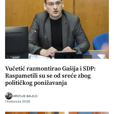
Vučetić razmontirao Gašija i SDP:
Raspametili su se od sreće zbog
političkog ponižavanja
HRVOJE BAJLO
1 kolovoza 2026