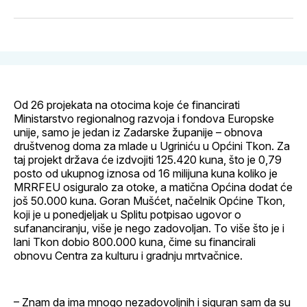
svoj
Pinterest
svoj
WhatsApp
E-
Facebook
LinkedIn
maila
profil
Od 26 projekata na otocima koje će financirati
Ministarstvo regionalnog razvoja i fondova Europske
unije, samo je jedan iz Zadarske županije – obnova
društvenog doma za mlade u Ugriniću u Općini Tkon. Za
taj projekt država će izdvojiti 125.420 kuna, što je 0,79
posto od ukupnog iznosa od 16 milijuna kuna koliko je
MRRFEU osiguralo za otoke, a matična Općina dodat će
još 50.000 kuna. Goran Mušćet, načelnik Općine Tkon,
koji je u ponedjeljak u Splitu potpisao ugovor o
sufananciranju, više je nego zadovoljan. To više što je i
lani Tkon dobio 800.000 kuna, čime su financirali
obnovu Centra za kulturu i gradnju mrtvačnice.
– Znam da ima mnogo nezadovoljnih i siguran sam da su