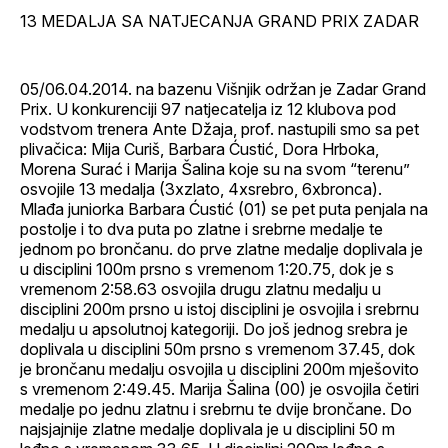
13 MEDALJA SA NATJECANJA GRAND PRIX ZADAR
05/06.04.2014. na bazenu Višnjik održan je Zadar Grand
Prix. U konkurenciji 97 natjecatelja iz 12 klubova pod
vodstvom trenera Ante Džaja, prof. nastupili smo sa pet
plivačica: Mija Curiš, Barbara Ćustić, Dora Hrboka,
Morena Surać i Marija Šalina koje su na svom “terenu”
osvojile 13 medalja (3xzlato, 4xsrebro, 6xbronca).
Mlađa juniorka Barbara Ćustić (01) se pet puta penjala na
postolje i to dva puta po zlatne i srebrne medalje te
jednom po brončanu. do prve zlatne medalje doplivala je
u disciplini 100m prsno s vremenom 1:20.75, dok je s
vremenom 2:58.63 osvojila drugu zlatnu medalju u
disciplini 200m prsno u istoj disciplini je osvojila i srebrnu
medalju u apsolutnoj kategoriji. Do još jednog srebra je
doplivala u disciplini 50m prsno s vremenom 37.45, dok
je brončanu medalju osvojila u disciplini 200m mješovito
s vremenom 2:49.45. Marija Šalina (00) je osvojila četiri
medalje po jednu zlatnu i srebrnu te dvije brončane. Do
najsjajnije zlatne medalje doplivala je u disciplini 50 m