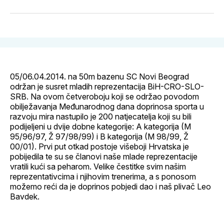
svoj
Pinterest
svoj
WhatsApp
E-
Facebook
LinkedIn
maila
profil
05/06.04.2014. na 50m bazenu SC Novi Beograd
održan je susret mladih reprezentacija BiH-CRO-SLO-
SRB. Na ovom četveroboju koji se održao povodom
obilježavanja Međunarodnog dana doprinosa sporta u
razvoju mira nastupilo je 200 natjecatelja koji su bili
podijeljeni u dvije dobne kategorije: A kategorija (M
95/96/97, Ž 97/98/99) i B kategorija (M 98/99, Ž
00/01). Prvi put otkad postoje višeboji Hrvatska je
pobijedila te su se članovi naše mlade reprezentacije
vratili kući sa peharom. Velike čestitke svim našim
reprezentativcima i njihovim trenerima, a s ponosom
možemo reći da je doprinos pobjedi dao i naš plivač Leo
Bavdek.