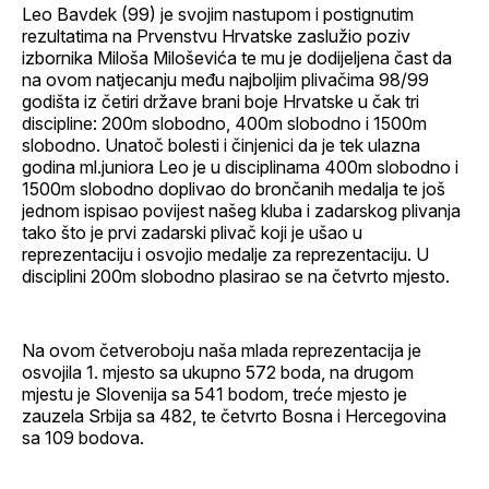
Leo Bavdek (99) je svojim nastupom i postignutim
rezultatima na Prvenstvu Hrvatske zaslužio poziv
izbornika Miloša Miloševića te mu je dodijeljena čast da
na ovom natjecanju među najboljim plivačima 98/99
godišta iz četiri države brani boje Hrvatske u čak tri
discipline: 200m slobodno, 400m slobodno i 1500m
slobodno. Unatoč bolesti i činjenici da je tek ulazna
godina ml.juniora Leo je u disciplinama 400m slobodno i
1500m slobodno doplivao do brončanih medalja te još
jednom ispisao povijest našeg kluba i zadarskog plivanja
tako što je prvi zadarski plivač koji je ušao u
reprezentaciju i osvojio medalje za reprezentaciju. U
disciplini 200m slobodno plasirao se na četvrto mjesto.
Na ovom četveroboju naša mlada reprezentacija je
osvojila 1. mjesto sa ukupno 572 boda, na drugom
mjestu je Slovenija sa 541 bodom, treće mjesto je
zauzela Srbija sa 482, te četvrto Bosna i Hercegovina
sa 109 bodova.