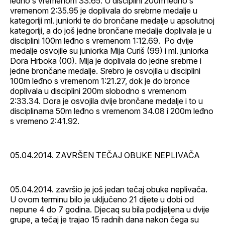
leđno s vremenom 33.65. U disciplini 200m leđno s
vremenom 2:35.95 je doplivala do srebrne medalje u
kategoriji ml. juniorki te do brončane medalje u apsolutnoj
kategoriji, a do još jedne brončane medalje doplivala je u
disciplini 100m leđno s vremenom 1:12.69. Po dvije
medalje osvojile su juniorka Mija Curiš (99) i ml. juniorka
Dora Hrboka (00). Mija je doplivala do jedne srebrne i
jedne brončane medalje. Srebro je osvojila u disciplini
100m leđno s vremenom 1:21.27, dok je do bronce
doplivala u disciplini 200m slobodno s vremenom
2:33.34. Dora je osvojila dvije brončane medalje i to u
disciplinama 50m leđno s vremenom 34.08 i 200m leđno
s vremeno 2:41.92.
05.04.2014. ZAVRŠEN TEČAJ OBUKE NEPLIVAČA
05.04.2014. završio je još jedan tečaj obuke neplivača.
U ovom terminu bilo je uključeno 21 dijete u dobi od
nepune 4 do 7 godina. Djecaq su bila podijeljena u dvije
grupe, a tečaj je trajao 15 radnih dana nakon čega su