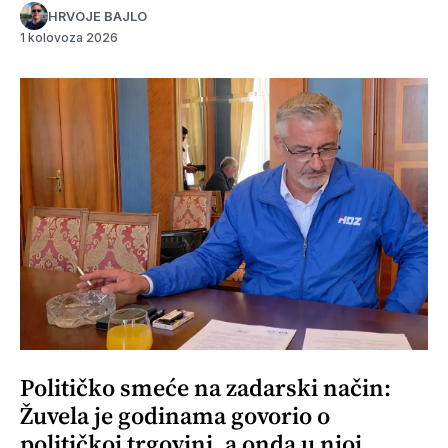
HRVOJE BAJLO
1 kolovoza 2026
Političko smeće na zadarski način:
Žuvela je godinama govorio o
političkoj trgovini, a onda u njoj