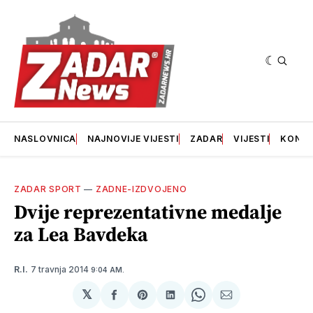
NASLOVNICA
NAJNOVIJE VIJESTI
ZADAR
VIJESTI
KONT
ZADAR SPORT
—
ZADNE-IZDVOJENO
Dvije reprezentativne medalje
za Lea Bavdeka
7 travnja 2014
R.I.
9:04 AM.
𝕏
podijeli
Share
podijeli
Share
podijeli
na
on
na
on
putem