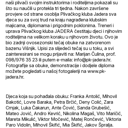
naši plivači svojim instruktorima i roditeljima pokazali su
što su naučili u protekla tri tjedna. Nakon završene
provjere od strane osoblja Plivačkog kluba Jadera sva
djeca su za svoj trud na kraju nagrađena klubskim
majicama, diplomama i prigodnim poklonima. Treneri i
uprava Plivačkog kluba JADERA čestitaju djeci i njihovim
roditeljima na velikom koraku u njihovom životu. Ovo je
bio zadnji ovosezonski tečaj obuke na zatvorenom
bazenu Višnjik. Upisi za slijedeći tečaj su u toku, a svi
zainteresirani se mogu prijaviti na: Marijan Čulina, prof.
098/976 35 23 ili putem e-maila: info@pk-jadera.hr.
Fotografije sa obuke, demonstracije i dodjele diploma
možete pogledati u našoj fotogaleriji na www.pk-
jadera.hr.
Djeca koja su pohađala obuku: Franka Antolić, Mihovil
Bakotić, Lovre Baraka, Petra Brčić, Deny Colić, Zara
Crnjak, Luka Čakarun, Ante Čović, Sanda Grubešić,
Mateo Jović, Andro Kevrić, Nikolina Magaš, Vito Maričić,
Mareta Mikulić, Viktor Močević, Matej Rončević, Viktoria
Paro Vidolin, Mihovil Škifić, Mia Škifić, Jakov Špralja.