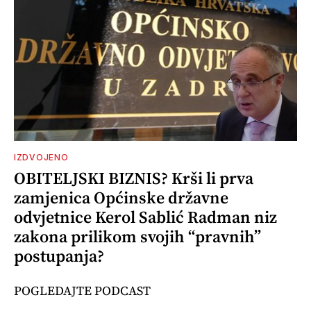
IZDVOJENO
OBITELJSKI BIZNIS? Krši li prva
zamjenica Općinske državne
odvjetnice Kerol Sablić Radman niz
zakona prilikom svojih “pravnih”
postupanja?
POGLEDAJTE PODCAST