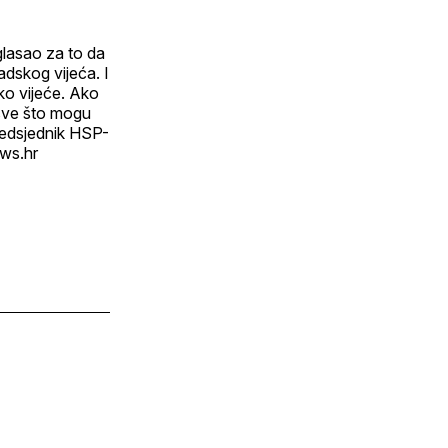
 glasao za to da
adskog vijeća. I
sko vijeće. Ako
e sve što mogu
predsjednik HSP-
ews.hr