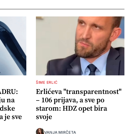
ŠIME ERLIĆ
ADRU:
Erlićeva "transparentnost"
ju na
– 106 prijava, a sve po
adske
starom: HDZ opet bira
a je sve
svoje
VANJA MIRČETA