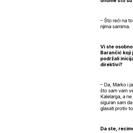
onome što su p
– Što reći na t
njima samima.
Vi ste osobno
Barančić koji 
podržali inicij
direktivi?
– Da, Marko i j
što sam vam već
Kalelarga, a ne
siguran sam da 
glasati protiv 
Da ste, recimo