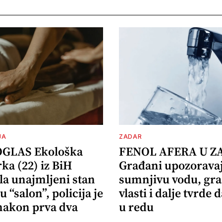
JA
ZADAR
OGLAS Ekološka
FENOL AFERA U Z
ka (22) iz BiH
Građani upozorava
la unajmljeni stan
sumnjivu vodu, gr
u “salon”, policija je
vlasti i dalje tvrde d
 nakon prva dva
u redu