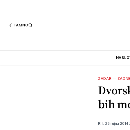
TAMNO
NASLO
ZADAR
—
ZADN
Dvors
bih mo
25 rujna 2014
R.I.