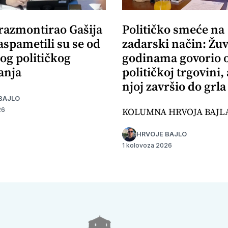
 razmontirao Gašija
Političko smeće na
aspametili su se od
zadarski način: Žuv
og političkog
godinama govorio 
anja
političkoj trgovini,
njoj završio do grla
BAJLO
KOLUMNA HRVOJA BAJL
26
HRVOJE BAJLO
1 kolovoza 2026