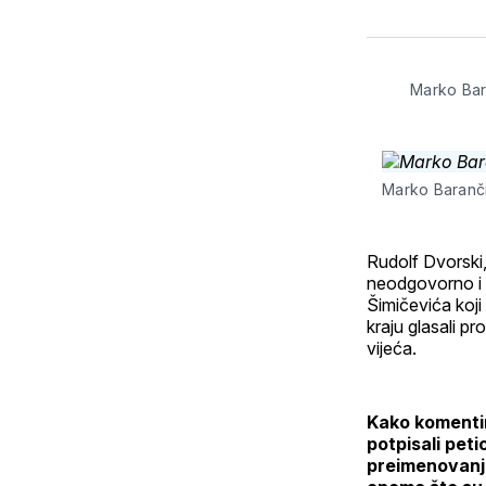
Marko Bara
Marko Barančić
Rudolf Dvorski,
neodgovorno i 
Šimičevića koji
kraju glasali p
vijeća.
Kako komentir
potpisali pet
preimenovanje