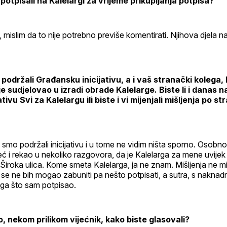
otpisali na Kalelargi za vrijeme prikupljanja potpisa?
o, mislim da to nije potrebno previše komentirati. Njihova djela 
 podržali Građansku inicijativu, a i vaš stranački kolega
je sudjelovao u izradi obrade Kalelarge. Biste li i danas 
ativu Svi za Kalelargu ili biste i vi mijenjali mišljenja po s
a smo podržali inicijativu i u tome ne vidim ništa sporno. Osobno
 i rekao u nekoliko razgovora, da je Kalelarga za mene uvijek b
 Široka ulica. Kome smeta Kalelarga, ja ne znam. Mišljenja ne m
se ne bih mogao zabuniti pa nešto potpisati, a sutra, s nakna
toga što sam potpisao.
, nekom prilikom vijećnik, kako biste glasovali?