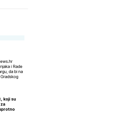
News.hr
njaka i Rade
argu, da bi na
ed Gradskog
 koji su
 za
suprotno