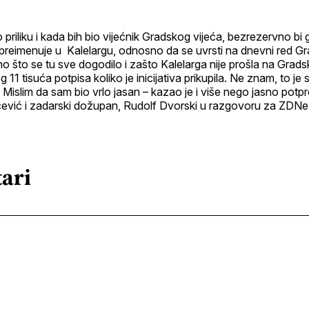
 priliku i kada bih bio vijećnik Gradskog vijeća, bezrezervno bi
 preimenuje u Kalelargu, odnosno da se uvrsti na dnevni red Gr
asno što se tu sve dogodilo i zašto Kalelarga nije prošla na Grad
 11 tisuća potpisa koliko je inicijativa prikupila. Ne znam, to j
. Mislim da sam bio vrlo jasan – kazao je i više nego jasno pot
rčević i zadarski dožupan, Rudolf Dvorski u razgovoru za ZDN
ari