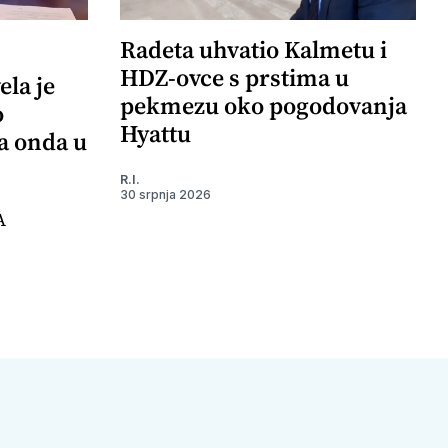
Radeta uhvatio Kalmetu i
HDZ-ovce s prstima u
ela je
pekmezu oko pogodovanja
o
Hyattu
 a onda u
R.I.
30 srpnja 2026
A