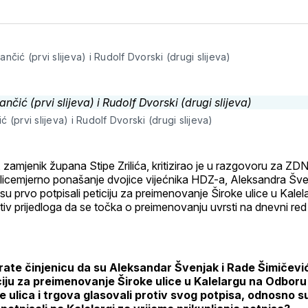
na
on
na
on
putem
svoj
Pinterest
svoj
WhatsApp
E-
Facebook
LinkedIn
maila
profil
nčić (prvi slijeva) i Rudolf Dvorski (drugi slijeva)
 (prvi slijeva) i Rudolf Dvorski (drugi slijeva)
 zamjenik župana Stipe Zrilića, kritizirao je u razgovoru za ZD
licemjerno ponašanje dvojice vijećnika HDZ-a, Aleksandra Šve
 su prvo potpisali peticiju za preimenovanje Široke ulice u Kalel
rotiv prijedloga da se točka o preimenovanju uvrsti na dnevni r
ate činjenicu da su Aleksandar Švenjak i Rade Šimičević,
iciju za preimenovanje Široke ulice u Kalelargu na Odboru
 ulica i trgova glasovali protiv svog potpisa, odnosno 