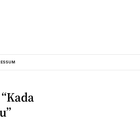
RESSUM
 “Kada
gu”