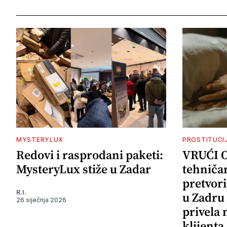
MYSTERYLUX
PROSTITUCI
Redovi i rasprodani paketi:
VRUĆI 
MysteryLux stiže u Zadar
tehničar
pretvori
R.I.
u Zadru 
26 siječnja 2026
privela
klijenta