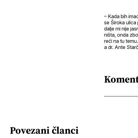
– Kada bih imao
se Široka ulica
dalje mi nije j
ništa, onda zbog
reći na tu temu
a dr. Ante Sta
Koment
Povezani članci