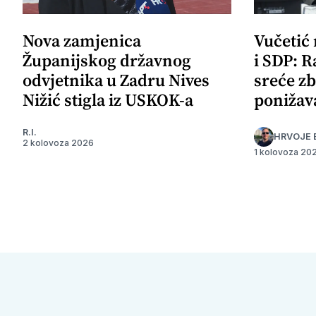
Nova zamjenica
Vučetić
Županijskog državnog
i SDP: R
odvjetnika u Zadru Nives
sreće zb
Nižić stigla iz USKOK-a
ponižav
R.I.
HRVOJE 
2 kolovoza 2026
1 kolovoza 20