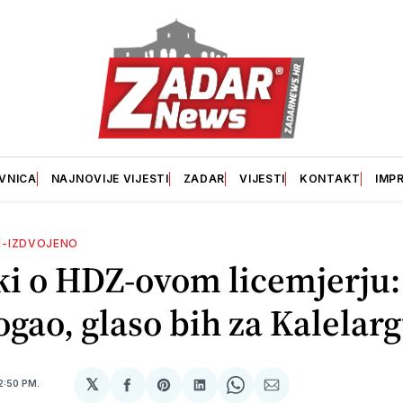
VNICA
NAJNOVIJE VIJESTI
ZADAR
VIJESTI
KONTAKT
IMP
E-IZDVOJENO
ki o HDZ-ovom licemjerju:
gao, glaso bih za Kalelar
𝕏
2:50 PM.
podijeli
Share
podijeli
Share
podijeli