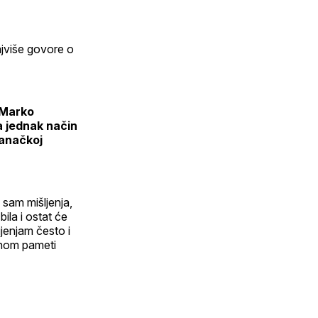
najviše govore o
, Marko
na jednak način
tranačkoj
 sam mišljenja,
ila i ostat će
ijenjam često i
dnom pameti