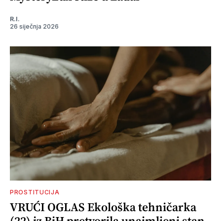
R.I.
26 siječnja 2026
PROSTITUCIJA
VRUĆI OGLAS Ekološka tehničarka
(22) iz BiH pretvorila unajmljeni stan