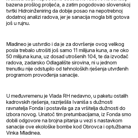
bazena prošlog proljeća, a zatim pogodovao slovenskoj
tvrtki Hidroinženiring da dobije posao na nepotrebnoj
dodatnoj analizi radova, jer je sanacija mogla biti gotova
još u rujnu.
Mladineo je ustvrdio i da je za dovršenje ovog velikog
posla trebalo utrošiti još samo 11 milijuna kuna, a ne oko
50 milijuna kuna, uz dosad utrošenih 104, te da izvođač
radova, zadarsko Odlagalište sirovina, ni u jednom
trenutku nije odstupilo od tehnoloških rješenja utvrđenih
programom provođenja sanacije.
U međuvremenu je Vlada RH nedavno, u paketu ostalih
kadrovskih rješenja, razriješila Ivaniša s dužnosti
ravnatelja Fonda i postavila ga za vršitelja dužnosti do
izbora novog. Unatoč tim pretumbacijama, iz Fonda smo
dobili odgovore na brojna pitanja u vezi s nastavkom
sanacije ove ekološke bombe kod Obrovca i optužbama
Vinka Mladinea.