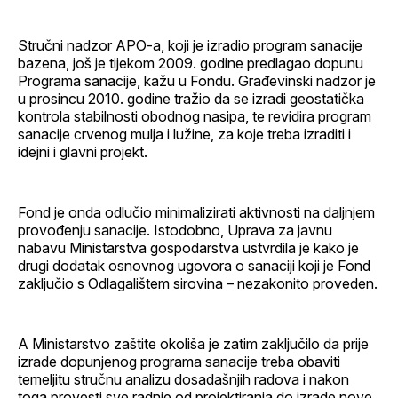
Stručni nadzor APO-a, koji je izradio program sanacije
bazena, još je tijekom 2009. godine predlagao dopunu
Programa sanacije, kažu u Fondu. Građevinski nadzor je
u prosincu 2010. godine tražio da se izradi geostatička
kontrola stabilnosti obodnog nasipa, te revidira program
sanacije crvenog mulja i lužine, za koje treba izraditi i
idejni i glavni projekt.
Fond je onda odlučio minimalizirati aktivnosti na daljnjem
provođenju sanacije. Istodobno, Uprava za javnu
nabavu Ministarstva gospodarstva ustvrdila je kako je
drugi dodatak osnovnog ugovora o sanaciji koji je Fond
zaključio s Odlagalištem sirovina – nezakonito proveden.
A Ministarstvo zaštite okoliša je zatim zaključilo da prije
izrade dopunjenog programa sanacije treba obaviti
temeljitu stručnu analizu dosadašnjih radova i nakon
toga provesti sve radnje od projektiranja do izrade nove