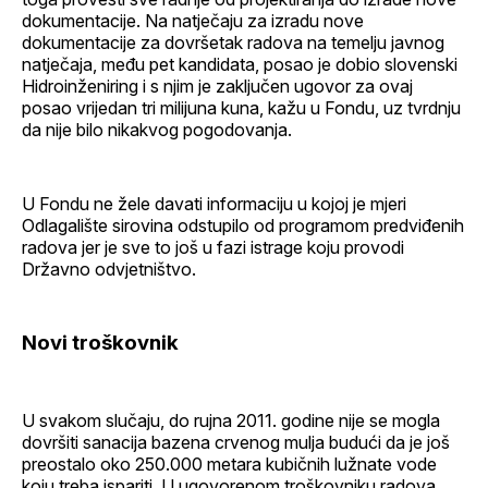
dokumentacije. Na natječaju za izradu nove
dokumentacije za dovršetak radova na temelju javnog
natječaja, među pet kandidata, posao je dobio slovenski
Hidroinženiring i s njim je zaključen ugovor za ovaj
posao vrijedan tri milijuna kuna, kažu u Fondu, uz tvrdnju
da nije bilo nikakvog pogodovanja.
U Fondu ne žele davati informaciju u kojoj je mjeri
Odlagalište sirovina odstupilo od programom predviđenih
radova jer je sve to još u fazi istrage koju provodi
Državno odvjetništvo.
Novi troškovnik
U svakom slučaju, do rujna 2011. godine nije se mogla
dovršiti sanacija bazena crvenog mulja budući da je još
preostalo oko 250.000 metara kubičnih lužnate vode
koju treba ispariti. U ugovorenom troškovniku radova,