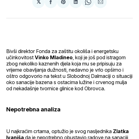
𝕏
podijeli
Share
podijeli
Share
podijeli
na
on
na
on
putem
svoj
Pinterest
svoj
WhatsApp
E-
Facebook
LinkedIn
maila
profil
Bivši direktor Fonda za zaštitu okoliša i energetsku
učinkovitost
Vinko Mladineo
, koji je još pod istragom
zbog nekoliko kaznenih djela koja mu se pripisuju za
vrijeme obavljanja dužnosti, nedavno je vrlo opširno i
oštro odgovorio na tekst u Slobodnoj Dalmaciji o situaciji
oko sanacije bazena s ostacima lužine i crvenog mulja
od nekadašnje tvornice glinice kod Obrovca.
Nepotrebna analiza
U najkraćim crtama, optužio je svog nasljednika
Zlatka
Ivaniša
da je nepotrebno obustavio radove na sanaciji