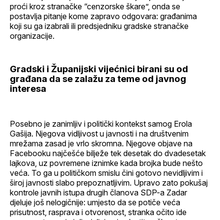
proći kroz stranačke “cenzorske škare”, onda se
postavlja pitanje kome zapravo odgovara: građanima
koji su ga izabrali ili predsjedniku gradske stranačke
organizacije.
Gradski i Županijski vijećnici birani su od
građana da se zalažu za teme od javnog
interesa
Posebno je zanimljiv i politički kontekst samog Erola
Gašija. Njegova vidljivost u javnosti i na društvenim
mrežama zasad je vrlo skromna. Njegove objave na
Facebooku najčešće bilježe tek desetak do dvadesetak
lajkova, uz povremene iznimke kada brojka bude nešto
veća. To ga u političkom smislu čini gotovo nevidljivim i
široj javnosti slabo prepoznatljivim. Upravo zato pokušaj
kontrole javnih istupa drugih članova SDP-a Zadar
djeluje još nelogičnije: umjesto da se potiče veća
prisutnost, rasprava i otvorenost, stranka očito ide