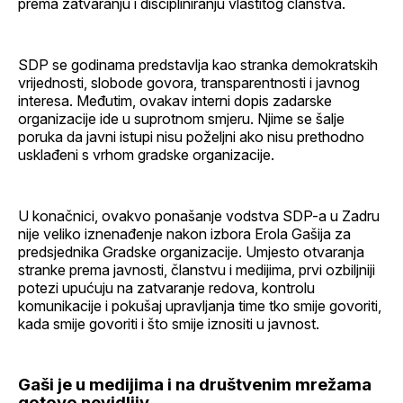
prema zatvaranju i discipliniranju vlastitog članstva.
SDP se godinama predstavlja kao stranka demokratskih
vrijednosti, slobode govora, transparentnosti i javnog
interesa. Međutim, ovakav interni dopis zadarske
organizacije ide u suprotnom smjeru. Njime se šalje
poruka da javni istupi nisu poželjni ako nisu prethodno
usklađeni s vrhom gradske organizacije.
U konačnici, ovakvo ponašanje vodstva SDP-a u Zadru
nije veliko iznenađenje nakon izbora Erola Gašija za
predsjednika Gradske organizacije. Umjesto otvaranja
stranke prema javnosti, članstvu i medijima, prvi ozbiljniji
potezi upućuju na zatvaranje redova, kontrolu
komunikacije i pokušaj upravljanja time tko smije govoriti,
kada smije govoriti i što smije iznositi u javnost.
Gaši je u medijima i na društvenim mrežama
gotovo nevidljiv