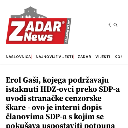
NASLOVNICA
NAJNOVIJE VIJESTI
ZADAR
VIJESTI
KONT
Erol Gaši, kojega podržavaju
istaknuti HDZ-ovci preko SDP-a
uvodi stranačke cenzorske
škare - ovo je interni dopis
članovima SDP-a s kojim se
pokušava uspostaviti potpuna