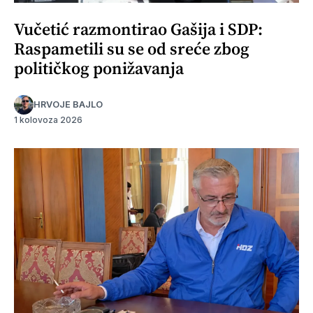
Vučetić razmontirao Gašija i SDP:
Raspametili su se od sreće zbog
političkog ponižavanja
HRVOJE BAJLO
1 kolovoza 2026