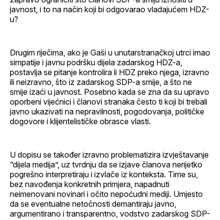
javnost, i to na način koji bi odgovarao vladajućem HDZ-
u?
Drugim riječima, ako je Gaši u unutarstranačkoj utrci imao
simpatije i javnu podršku dijela zadarskog HDZ-a,
postavlja se pitanje kontrolira li HDZ preko njega, izravno
ili neizravno, što iz zadarskog SDP-a smije, a što ne
smije izaći u javnost. Posebno kada se zna da su upravo
oporbeni vijećnici i članovi stranaka često ti koji bi trebali
javno ukazivati na nepravilnosti, pogodovanja, političke
dogovore i klijentelističke obrasce vlasti.
U dopisu se također izravno problematizira izvještavanje
“dijela medija”, uz tvrdnju da se izjave članova nerijetko
pogrešno interpretiraju i izvlače iz konteksta. Time su,
bez navođenja konkretnih primjera, napadnuti
neimenovani novinari i očito nepoćudni mediji. Umjesto
da se eventualne netočnosti demantiraju javno,
argumentirano i transparentno, vodstvo zadarskog SDP-