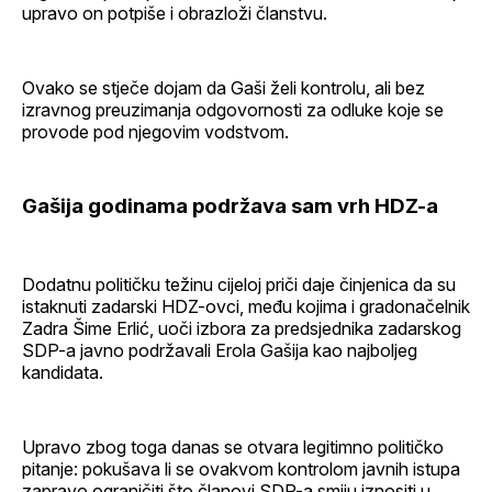
upravo on potpiše i obrazloži članstvu.
Ovako se stječe dojam da Gaši želi kontrolu, ali bez
izravnog preuzimanja odgovornosti za odluke koje se
provode pod njegovim vodstvom.
Gašija godinama podržava sam vrh HDZ-a
Dodatnu političku težinu cijeloj priči daje činjenica da su
istaknuti zadarski HDZ-ovci, među kojima i gradonačelnik
Zadra Šime Erlić, uoči izbora za predsjednika zadarskog
SDP-a javno podržavali Erola Gašija kao najboljeg
kandidata.
Upravo zbog toga danas se otvara legitimno političko
pitanje: pokušava li se ovakvom kontrolom javnih istupa
zapravo ograničiti što članovi SDP-a smiju iznositi u