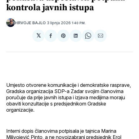
kontrola javnih istupa
3 lipnja 2026
HRVOJE BAJLO
1:40 PM.
𝕏
podijeli
Share
podijeli
Share
podijeli
na
on
na
on
putem
svoj
Pinterest
svoj
WhatsApp
E-
Facebook
LinkedIn
maila
profil
Umjesto otvorene komunikacije i demokratske rasprave,
Gradska organizacija SDP-a Zadar svojim članovima
poručuje da prije javnih istupa i izjava medijima moraju
obaviti konzultacije s predsjednikom Gradske
organizacije.
Interni dopis članovima potpisala je tajnica Marina
Milivojević Pinto, a ne novoizabrani predsjednik Erol