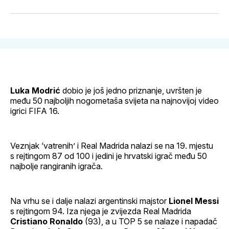
svoj
Pinterest
svoj
WhatsApp
E-
Facebook
LinkedIn
maila
profil
Luka Modrić
dobio je još jedno priznanje, uvršten je
među 50 najboljih nogometaša svijeta na najnovijoj video
igrici FIFA 16.
Veznjak ‘vatrenih’ i Real Madrida nalazi se na 19. mjestu
s rejtingom 87 od 100 i jedini je hrvatski igrač među 50
najbolje rangiranih igrača.
Na vrhu se i dalje nalazi argentinski majstor
Lionel Messi
s rejtingom 94. Iza njega je zvijezda Real Madrida
Cristiano Ronaldo
(93), a u TOP 5 se nalaze i napadač