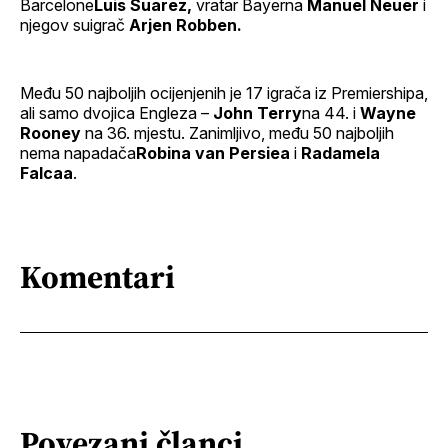
Barcelone
Luis Suarez,
vratar Bayerna
Manuel Neuer
i
njegov suigrač
Arjen Robben.
Među 50 najboljih ocijenjenih je 17 igrača iz Premiershipa,
ali samo dvojica Engleza –
John Terry
na 44. i
Wayne
Rooney
na 36. mjestu. Zanimljivo, među 50 najboljih
nema napadača
Robina van Persiea
i
Radamela
Falcaa
.
Komentari
Povezani članci