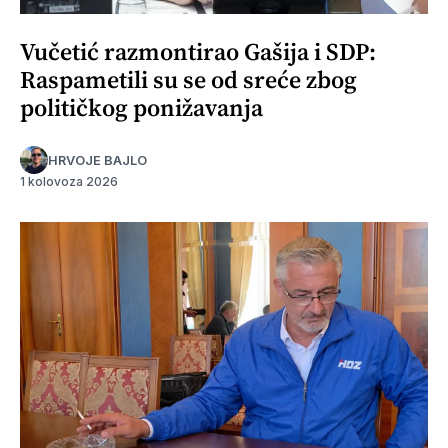
Vučetić razmontirao Gašija i SDP:
Raspametili su se od sreće zbog
političkog ponižavanja
HRVOJE BAJLO
1 kolovoza 2026