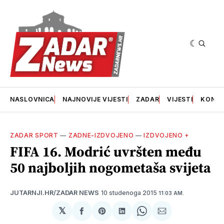
NASLOVNICA
NAJNOVIJE VIJESTI
ZADAR
VIJESTI
KONT
ZADAR SPORT
—
ZADNE-IZDVOJENO
—
IZDVOJENO +
FIFA 16. Modrić uvršten među
50 najboljih nogometaša svijeta
10 studenoga 2015
JUTARNJI.HR/ZADAR NEWS
11:03 AM.
𝕏
podijeli
Share
podijeli
Share
podijeli
na
on
na
on
putem