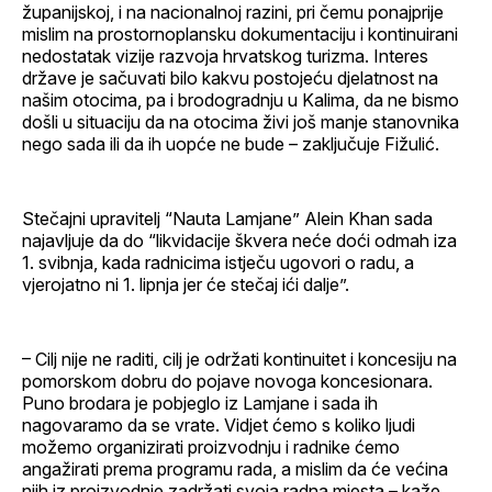
županijskoj, i na nacionalnoj razini, pri čemu ponajprije
mislim na prostornoplansku dokumentaciju i kontinuirani
nedostatak vizije razvoja hrvatskog turizma. Interes
države je sačuvati bilo kakvu postojeću djelatnost na
našim otocima, pa i brodogradnju u Kalima, da ne bismo
došli u situaciju da na otocima živi još manje stanovnika
nego sada ili da ih uopće ne bude – zaključuje Fižulić.
Stečajni upravitelj “Nauta Lamjane” Alein Khan sada
najavljuje da do “likvidacije škvera neće doći odmah iza
1. svibnja, kada radnicima istječu ugovori o radu, a
vjerojatno ni 1. lipnja jer će stečaj ići dalje”.
– Cilj nije ne raditi, cilj je održati kontinuitet i koncesiju na
pomorskom dobru do pojave novoga koncesionara.
Puno brodara je pobjeglo iz Lamjane i sada ih
nagovaramo da se vrate. Vidjet ćemo s koliko ljudi
možemo organizirati proizvodnju i radnike ćemo
angažirati prema programu rada, a mislim da će većina
njih iz proizvodnje zadržati svoja radna mjesta – kaže