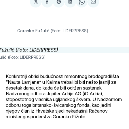
𝕏
podijeli
Share
podijeli
Share
podijeli
na
on
na
on
putem
svoj
Pinterest
svoj
WhatsApp
E-
Facebook
LinkedIn
maila
profil
Goranko Fužulić (Foto: LIDERPRESS)
lić (Foto: LIDERPRESS)
Konkretniji obrisi budućnosti remontnog brodogradilišta
“Nauta Lamjana” u Kalima trebali bi biti nešto jasniji za
desetak dana, do kada će biti održan sastanak
Nadzornog odbora Jupiter Adrije AG (iO Adria),
stopostotnog vlasnika ugljanskog škvera. U Nadzornom
odboru toga britansko-švicarskog fonda, kao jedini
njegov član iz Hrvatske sjedi nekadašnji Račanov
ministar gospodarstva Goranko Fižulić.