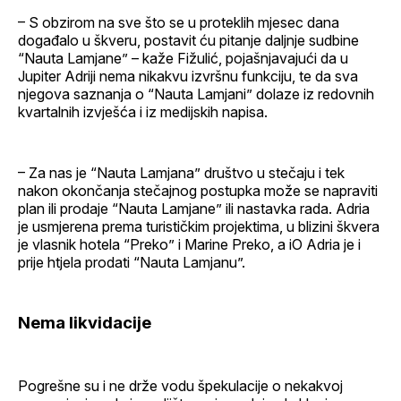
– S obzirom na sve što se u proteklih mjesec dana
događalo u škveru, postavit ću pitanje daljnje sudbine
“Nauta Lamjane” – kaže Fižulić, pojašnjavajući da u
Jupiter Adriji nema nikakvu izvršnu funkciju, te da sva
njegova saznanja o “Nauta Lamjani” dolaze iz redovnih
kvartalnih izvješća i iz medijskih napisa.
– Za nas je “Nauta Lamjana” društvo u stečaju i tek
nakon okončanja stečajnog postupka može se napraviti
plan ili prodaje “Nauta Lamjane” ili nastavka rada. Adria
je usmjerena prema turističkim projektima, u blizini škvera
je vlasnik hotela “Preko” i Marine Preko, a iO Adria je i
prije htjela prodati “Nauta Lamjanu”.
Nema likvidacije
Pogrešne su i ne drže vodu špekulacije o nekakvoj