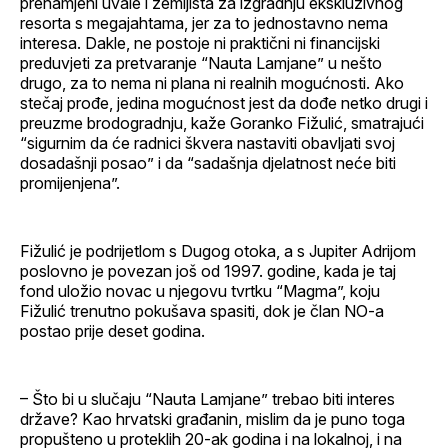
prenamjeni uvale i zemljišta za izgradnju ekskluzivnog
resorta s megajahtama, jer za to jednostavno nema
interesa. Dakle, ne postoje ni praktični ni financijski
preduvjeti za pretvaranje “Nauta Lamjane” u nešto
drugo, za to nema ni plana ni realnih mogućnosti. Ako
stečaj prođe, jedina mogućnost jest da dođe netko drugi i
preuzme brodogradnju, kaže Goranko Fižulić, smatrajući
“sigurnim da će radnici škvera nastaviti obavljati svoj
dosadašnji posao” i da “sadašnja djelatnost neće biti
promijenjena”.
Fižulić je podrijetlom s Dugog otoka, a s Jupiter Adrijom
poslovno je povezan još od 1997. godine, kada je taj
fond uložio novac u njegovu tvrtku “Magma”, koju
Fižulić trenutno pokušava spasiti, dok je član NO-a
postao prije deset godina.
– Što bi u slučaju “Nauta Lamjane” trebao biti interes
države? Kao hrvatski građanin, mislim da je puno toga
propušteno u proteklih 20-ak godina i na lokalnoj, i na