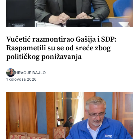
Vučetić razmontirao Gašija i SDP:
Raspametili su se od sreće zbog
političkog ponižavanja
HRVOJE BAJLO
1 kolovoza 2026