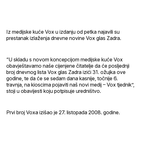
Facebook
LinkedIn
maila
profil
Iz medijske kuće Vox u izdanju od petka najavili su
prestanak izlaženja dnevne novine Vox glas Zadra.
“U skladu s novom koncepcijom medijske kuće Vox
obavještavamo naše cijenjene čitatelje da će posljednji
broj dnevnog lista Vox glas Zadra izići 31. ožujka ove
godine, te da će se sedam dana kasnije, točnije 6.
travnja, na kioscima pojaviti naš novi medij – Vox tjednik”,
stoji u obavijesti koju potpisuje uredništvo.
Prvi broj Voxa izišao je 27. listopada 2008. godine.