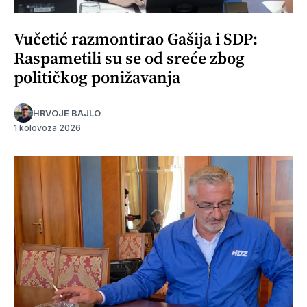
Vučetić razmontirao Gašija i SDP:
Raspametili su se od sreće zbog
političkog ponižavanja
HRVOJE BAJLO
1 kolovoza 2026