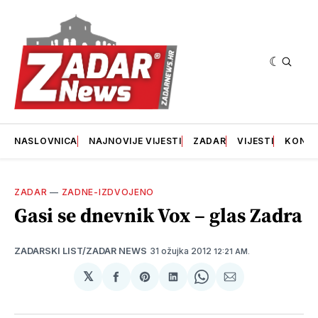
NASLOVNICA
NAJNOVIJE VIJESTI
ZADAR
VIJESTI
KONT
ZADAR
—
ZADNE-IZDVOJENO
Gasi se dnevnik Vox – glas Zadra
31 ožujka 2012
ZADARSKI LIST/ZADAR NEWS
12:21 AM.
𝕏
podijeli
Share
podijeli
Share
podijeli
na
on
na
on
putem
svoj
Pinterest
svoj
WhatsApp
E-