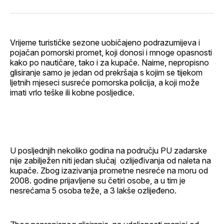
svoj
Pinterest
svoj
WhatsApp
E-
Facebook
LinkedIn
maila
profil
Vrijeme turističke sezone uobičajeno podrazumijeva i
pojačan pomorski promet, koji donosi i mnoge opasnosti
kako po nautičare, tako i za kupače. Naime, nepropisno
glisiranje samo je jedan od prekršaja s kojim se tijekom
ljetnih mjeseci susreće pomorska policija, a koji može
imati vrlo teške ili kobne posljedice.
U posljednjih nekoliko godina na području PU zadarske
nije zabilježen niti jedan slučaj ozlijeđivanja od naleta na
kupače. Zbog izazivanja prometne nesreće na moru od
2008. godine prijavljene su četiri osobe, a u tim je
nesrećama 5 osoba teže, a 3 lakše ozlijeđeno.