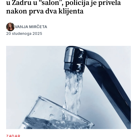
u Zadru u “salon”, policija je privela
nakon prva dva klijenta
VANJA MIRČETA
20 studenoga 2025
ZADAR