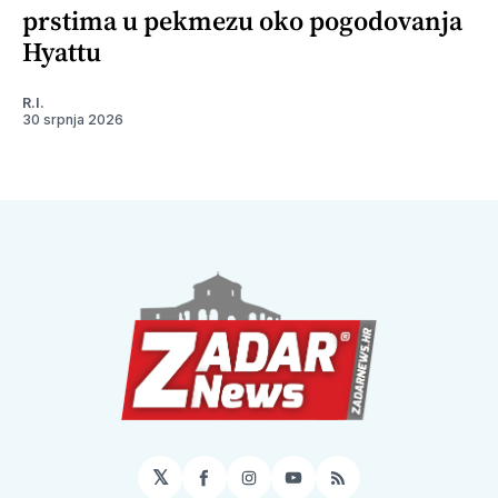
prstima u pekmezu oko pogodovanja
Hyattu
R.I.
30 srpnja 2026
𝕏
Facebook
Instagram
YouTube
RSS