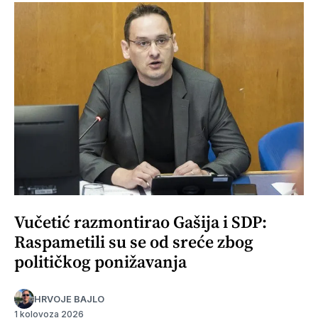
Vučetić razmontirao Gašija i SDP:
Raspametili su se od sreće zbog
političkog ponižavanja
HRVOJE BAJLO
1 kolovoza 2026