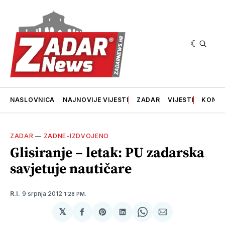
NASLOVNICA
NAJNOVIJE VIJESTI
ZADAR
VIJESTI
KONT
ZADAR
—
ZADNE-IZDVOJENO
Glisiranje – letak: PU zadarska
savjetuje nautičare
9 srpnja 2012
R.I.
1:28 PM.
𝕏
podijeli
Share
podijeli
Share
podijeli
na
on
na
on
putem