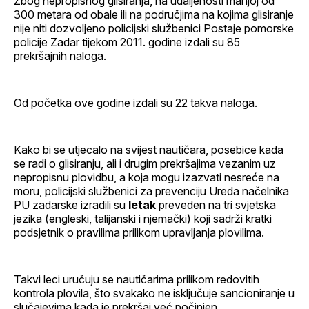
Zbog nepropisnog glisiranja, na udaljenosti manjoj od
300 metara od obale ili na područjima na kojima glisiranje
nije niti dozvoljeno policijski službenici Postaje pomorske
policije Zadar tijekom 2011. godine izdali su 85
prekršajnih naloga.
Od početka ove godine izdali su 22 takva naloga.
Kako bi se utjecalo na svijest nautičara, posebice kada
se radi o glisiranju, ali i drugim prekršajima vezanim uz
nepropisnu plovidbu, a koja mogu izazvati nesreće na
moru, policijski službenici za prevenciju Ureda načelnika
PU zadarske izradili su
letak
preveden na tri svjetska
jezika (engleski, talijanski i njemački) koji sadrži kratki
podsjetnik o pravilima prilikom upravljanja plovilima.
Takvi leci uručuju se nautičarima prilikom redovitih
kontrola plovila, što svakako ne isključuje sancioniranje u
slučajevima kada je prekršaj već počinjen.