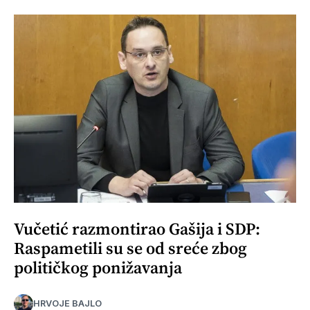
Vučetić razmontirao Gašija i SDP:
Raspametili su se od sreće zbog
političkog ponižavanja
HRVOJE BAJLO