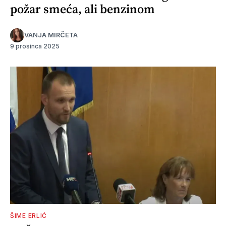
požar smeća, ali benzinom
VANJA MIRČETA
9 prosinca 2025
ŠIME ERLIĆ