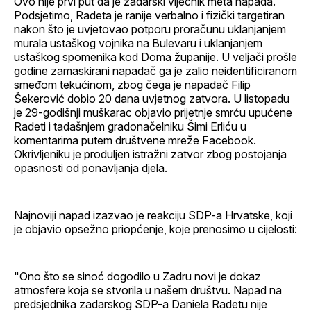
Ovo nije prvi put da je zadarski vijećnik meta napada.
Podsjetimo, Radeta je ranije verbalno i fizički targetiran
nakon što je uvjetovao potporu proračunu uklanjanjem
murala ustaškog vojnika na Bulevaru i uklanjanjem
ustaškog spomenika kod Doma županije. U veljači prošle
godine zamaskirani napadač ga je zalio neidentificiranom
smeđom tekućinom, zbog čega je napadač Filip
Šekerović dobio 20 dana uvjetnog zatvora. U listopadu
je 29-godišnji muškarac objavio prijetnje smrću upućene
Radeti i tadašnjem gradonačelniku Šimi Erliću u
komentarima putem društvene mreže Facebook.
Okrivljeniku je produljen istražni zatvor zbog postojanja
opasnosti od ponavljanja djela.
Najnoviji napad izazvao je reakciju SDP-a Hrvatske, koji
je objavio opsežno priopćenje, koje prenosimo u cijelosti:
"Ono što se sinoć dogodilo u Zadru novi je dokaz
atmosfere koja se stvorila u našem društvu. Napad na
predsjednika zadarskog SDP-a Daniela Radetu nije