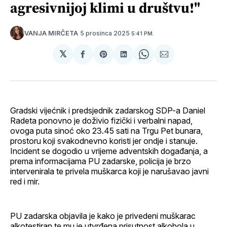
agresivnijoj klimi u društvu!"
5 prosinca 2025
VANJA MIRČETA
5:41 PM.
𝕏
podijeli
Share
podijeli
Share
podijeli
na
on
na
on
putem
svoj
Pinterest
svoj
WhatsApp
E-
Facebook
LinkedIn
maila
profil
Gradski vijećnik i predsjednik zadarskog SDP-a Daniel
Radeta ponovno je doživio fizički i verbalni napad,
ovoga puta sinoć oko 23.45 sati na Trgu Pet bunara,
prostoru koji svakodnevno koristi jer ondje i stanuje.
Incident se dogodio u vrijeme adventskih događanja, a
prema informacijama PU zadarske, policija je brzo
intervenirala te privela muškarca koji je narušavao javni
red i mir.
PU zadarska objavila je kako je privedeni muškarac
alkotestiran te mu je utvrđena prisutnost alkohola u