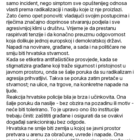
samo incident, nego simptom sve opuštenijeg odnosa
vlasti prema radikalizaciji i nasilju koje iz nje proizlazi.
Zato ćemo opet ponoviti: vladajući svojim postupcima i
riječima značajno doprinose stvaranju podjela i sve
agresivnijoj klimi u društvu. Vrijeme je da prestanu
raspirivati tenzije i da konačno preuzmu odgovornost
koja dolikuje jednoj europskoj i demokratskoj državi.
Napadi na novinare, građane, a sada i na političare ne
smiju biti hrvatska stvarnost.
Kada se etiketira antifašističke prosvjede, kada se
stigmatizira građane koji traže sigurnost i pristojnost u
javnom prostoru, onda se šalje poruka da su radikalizam i
agresija prihvatljivi. Takva se poruka zatim pretače u
stvarnost; na ulice, na trgove, na konkretne napade na
ljude.
Reakcija hrvatske policije bila je brza i učinkovita. Ona
šalje poruku da nasilje - bez obzira na pozadinu ili motiv -
neće biti tolerirano. To je upravo ono što institucije
trebaju činiti: zaštititi građane i osigurati da se ovakvi
događaji sankcioniraju bez odgode.
Hrvatska ne smije biti zemlja u kojoj se javni prostor
pretvara u arenu za obračune, uvrede i napade. Ona