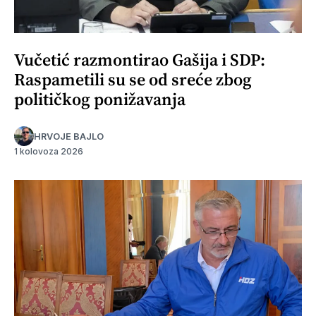
Vučetić razmontirao Gašija i SDP:
Raspametili su se od sreće zbog
političkog ponižavanja
HRVOJE BAJLO
1 kolovoza 2026