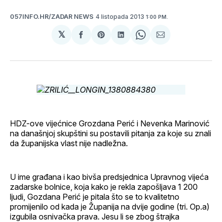
4 listopada 2013
057INFO.HR/ZADAR NEWS
1:00 PM.
𝕏
podijeli
Share
podijeli
Share
podijeli
na
on
na
on
putem
svoj
Pinterest
svoj
WhatsApp
E-
Facebook
LinkedIn
maila
profil
HDZ-ove vijećnice Grozdana Perić i Nevenka Marinović
na današnjoj skupštini su postavili pitanja za koje su znali
da županijska vlast nije nadležna.
U ime građana i kao bivša predsjednica Upravnog vijeća
zadarske bolnice, koja kako je rekla zapošljava 1 200
ljudi, Gozdana Perić je pitala što se to kvalitetno
promijenilo od kada je Županija na dvije godine (tri. Op.a)
izgubila osnivačka prava. Jesu li se zbog štrajka