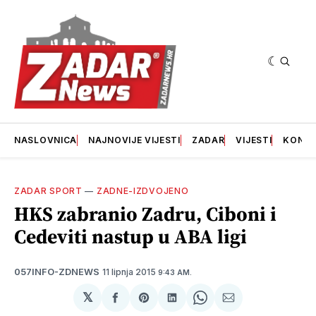
NASLOVNICA
NAJNOVIJE VIJESTI
ZADAR
VIJESTI
KONT
ZADAR SPORT
—
ZADNE-IZDVOJENO
HKS zabranio Zadru, Ciboni i
Cedeviti nastup u ABA ligi
11 lipnja 2015
057INFO-ZDNEWS
9:43 AM.
𝕏
podijeli
Share
podijeli
Share
podijeli
na
on
na
on
putem