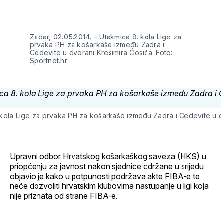
svoj
Pinterest
svoj
WhatsApp
E-
Facebook
LinkedIn
maila
profil
Zadar, 02.05.2014. – Utakmica 8. kola Lige za
prvaka PH za košarkaše između Zadra i
Cedevite u dvorani Krešimira Ćosića. Foto:
Sportnet.hr
 kola Lige za prvaka PH za košarkaše između Zadra i Cedevite u d
Upravni odbor Hrvatskog košarkaškog saveza (HKS) u
priopćenju za javnost nakon sjednice održane u srijedu
objavio je kako u potpunosti podržava akte FIBA-e te
neće dozvoliti hrvatskim klubovima nastupanje u ligi koja
nije priznata od strane FIBA-e.