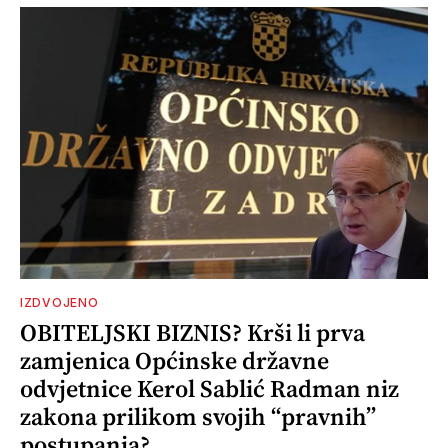
IZDVOJENO
OBITELJSKI BIZNIS? Krši li prva
zamjenica Općinske državne
odvjetnice Kerol Sablić Radman niz
zakona prilikom svojih “pravnih”
postupanja?