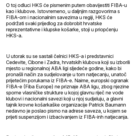
O toj odluci HKS će pismenim putem obavijestiti FIBA-u
kao i klubove. Istovremeno, u daljnjim razgovorima s
FIBA-om i nacionalnim savezima u regiji, HKS će
podržati svaki prijedlog za dobrobit hrvatske
reprezentativne i klupske košarke, stoji u priopćenju
HKS-a.
U utorak su se sastali čelnici HKS-a i predstavnici
Cedevite, Cibone i Zadra, hrvatskih klubova koji su izborili
mjesto u regionalnoj ABA ligi sljedeće godine, kako bi
pronašli način za sudjelovanje u tom natjecanju, unatoč
prijetećim porukama iz FIBA-e. Naime, europski ogranak
FIBA-e (Fiba Europe) ne priznaje ABA ligu, zbog njezine
sporne vlasničke strukture u kojoj glavnu riječ ne vode
klubovi i nacionalni savezi koji u njoj sudjeluju, a glavni
tajnik krovne košarkaške organizacije Patrick Baumann
nedavno je poslao pismo na adrese saveza, u kojem se
prijeti suspenzijom i izbacivanjem iz FIBA-inh natjecanja.