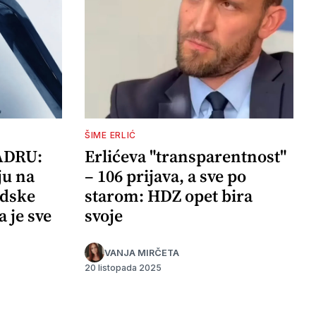
ŠIME ERLIĆ
ADRU:
Erlićeva "transparentnost"
ju na
– 106 prijava, a sve po
adske
starom: HDZ opet bira
a je sve
svoje
VANJA MIRČETA
20 listopada 2025