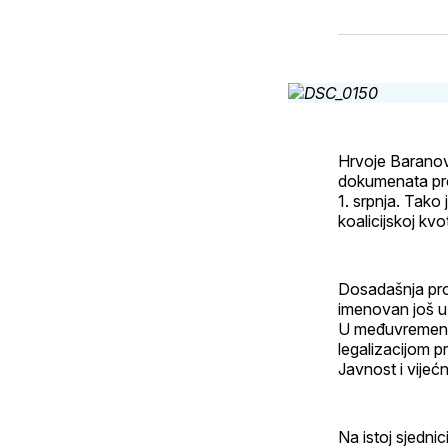
Hrvoje Baranovi
dokumenata pros
1. srpnja. Tako
koalicijskoj kvo
Dosadašnja proč
imenovan još u 
U međuvremenu s
legalizacijom p
Javnost i vijećn
Na istoj sjedni