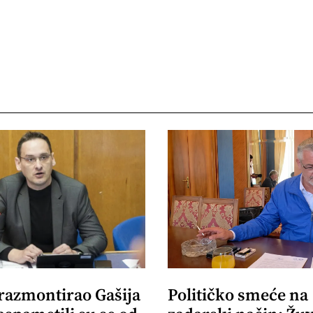
 razmontirao Gašija
Političko smeće na