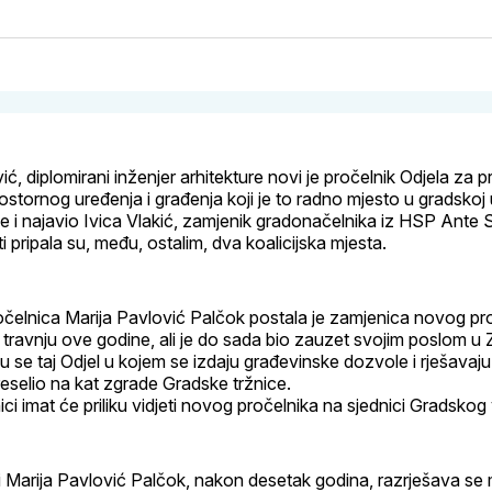
na
on
na
on
svoj
Pinterest
svoj
Wh
Facebook
LinkedI
profil
ć, diplomirani inženjer arhitekture novi je pročelnik Odjela za 
tornog uređenja i građenja koji je to radno mjesto u gradskoj
 je i najavio Ivica Vlakić, zamjenik gradonačelnika iz HSP Ante S
ti pripala su, među, ostalim, dva koalicijska mjesta.
elnica Marija Pavlović Palčok postala je zamjenica novog proč
travnju ove godine, ali je do sada bio zauzet svojim poslom u
e taj Odjel u kojem se izdaju građevinske dozvole i rješavaju
reselio na kat zgrade Gradske tržnice.
ici imat će priliku vidjeti novog pročelnika na sjednici Gradskog 
ci Marija Pavlović Palčok, nakon desetak godina, razrješava se