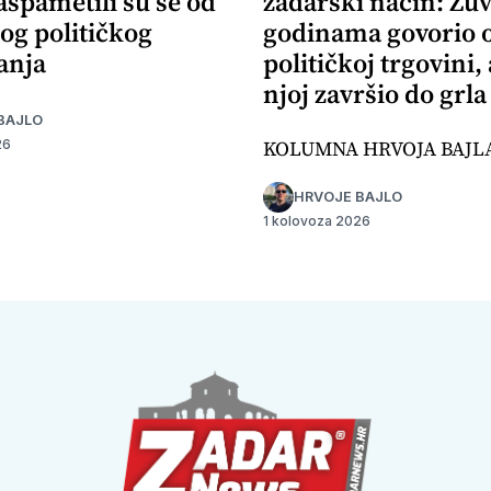
aspametili su se od
zadarski način: Žuv
og političkog
godinama govorio 
anja
političkoj trgovini,
njoj završio do grla
BAJLO
KOLUMNA HRVOJA BAJL
26
HRVOJE BAJLO
1 kolovoza 2026