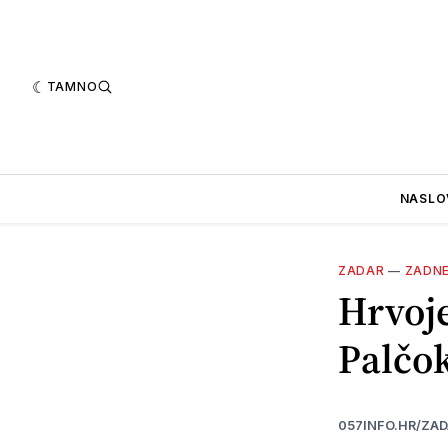
TAMNO
NASLO
ZADAR
—
ZADN
Hrvoje
Palčo
057INFO.HR/ZA