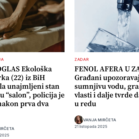
JA
ZADAR
OGLAS Ekološka
FENOL AFERA U Z
ka (22) iz BiH
Građani upozorava
la unajmljeni stan
sumnjivu vodu, gr
u “salon”, policija je
vlasti i dalje tvrde d
 nakon prva dva
u redu
VANJA MIRČETA
21 listopada 2025
IRČETA
 2025