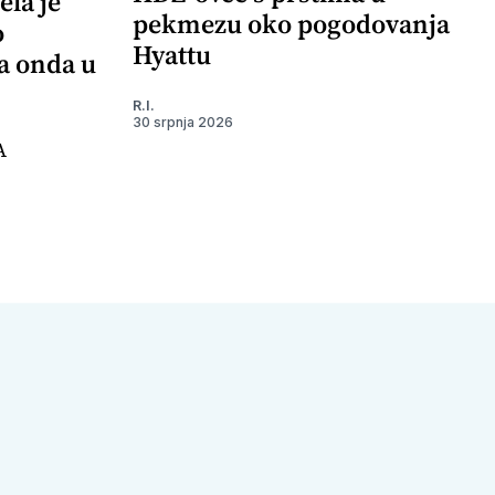
ela je
pekmezu oko pogodovanja
o
Hyattu
 a onda u
R.I.
30 srpnja 2026
A