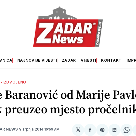
VNICA
NAJNOVIJE VIJESTI
ZADAR
VIJESTI
KONTAKT
IMP
E-IZDVOJENO
 Baranović od Marije Pavl
k preuzeo mjesto pročelni
𝕏
9 srpnja 2014
DAR NEWS
10:59 AM.
podijeli
Share
podijeli
Sha