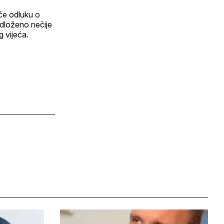
 će odluku o
edloženo nečije
 vijeća.