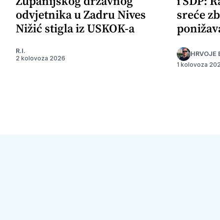
Županijskog državnog
i SDP: R
odvjetnika u Zadru Nives
sreće zb
Nižić stigla iz USKOK-a
ponižav
R.I.
HRVOJE 
2 kolovoza 2026
1 kolovoza 20