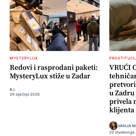
MYSTERYLUX
PROSTITUCI
Redovi i rasprodani paketi:
VRUĆI 
MysteryLux stiže u Zadar
tehničar
pretvori
R.I.
u Zadru 
26 siječnja 2026
privela
klijenta
VANJA M
20 studenoga