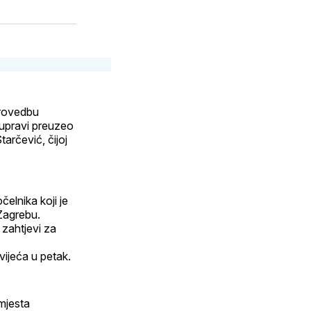
putem
atsApp
E-
n
maila
provedbu
 upravi preuzeo
tarčević, čijoj
elnika koji je
 Zagrebu.
 zahtjevi za
vijeća u petak.
 mjesta