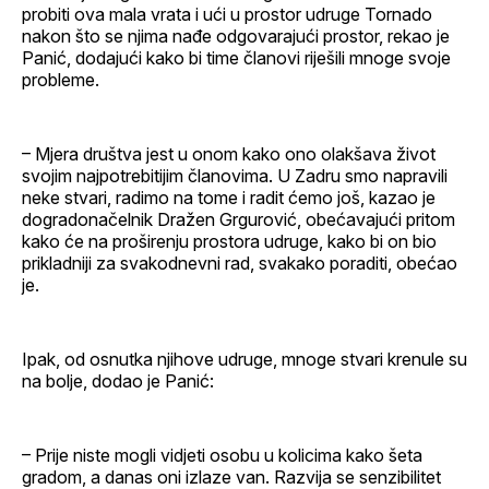
probiti ova mala vrata i ući u prostor udruge Tornado
nakon što se njima nađe odgovarajući prostor, rekao je
Panić, dodajući kako bi time članovi riješili mnoge svoje
probleme.
– Mjera društva jest u onom kako ono olakšava život
svojim najpotrebitijim članovima. U Zadru smo napravili
neke stvari, radimo na tome i radit ćemo još, kazao je
dogradonačelnik Dražen Grgurović, obećavajući pritom
kako će na proširenju prostora udruge, kako bi on bio
prikladniji za svakodnevni rad, svakako poraditi, obećao
je.
Ipak, od osnutka njihove udruge, mnoge stvari krenule su
na bolje, dodao je Panić:
– Prije niste mogli vidjeti osobu u kolicima kako šeta
gradom, a danas oni izlaze van. Razvija se senzibilitet