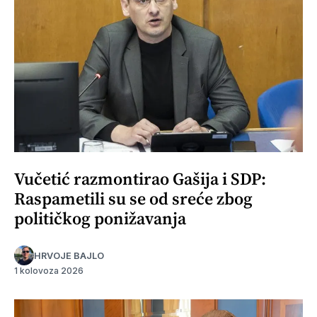
Vučetić razmontirao Gašija i SDP:
Raspametili su se od sreće zbog
političkog ponižavanja
HRVOJE BAJLO
1 kolovoza 2026