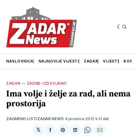
NASLOVNICA
NAJNOVIJE VIJESTI
ZADAR
VIJESTI
KONT
ZADAR
—
ZADNE-IZDVOJENO
Ima volje i želje za rad, ali nema
prostorija
4 prosinca 2012
ZADARSKI LIST/ZADAR NEWS
9:31 AM.
𝕏
podijeli
Share
podijeli
Share
podijeli
na
on
na
on
putem