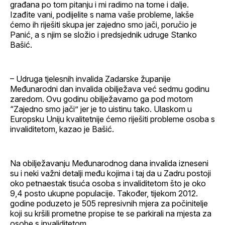
građana po tom pitanju i mi radimo na tome i dalje.
Izađite vani, podijelite s nama vaše probleme, lakše
ćemo ih riješiti skupa jer zajedno smo jači, poručio je
Panić, a s njim se složio i predsjednik udruge Stanko
Bašić.
– Udruga tjelesnih invalida Zadarske županije
Međunarodni dan invalida obilježava već sedmu godinu
zaredom. Ovu godinu obilježavamo ga pod motom
“Zajedno smo jači” jer je to uistinu tako. Ulaskom u
Europsku Uniju kvalitetnije ćemo riješiti probleme osoba s
invaliditetom, kazao je Bašić.
Na obilježavanju Međunarodnog dana invalida izneseni
su i neki važni detalji među kojima i taj da u Zadru postoji
oko petnaestak tisuća osoba s invaliditetom što je oko
9,4 posto ukupne populacije. Također, tijekom 2012.
godine poduzeto je 505 represivnih mjera za počinitelje
koji su kršili prometne propise te se parkirali na mjesta za
osobe s invaliditetom.