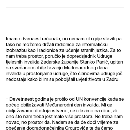
svoj
Pinterest
svoj
WhatsApp
E-
Facebook
LinkedIn
maila
profil
Imamo dvanaest računala, no nemamo ih gdje staviti pa
tako ne možemo držati radionice za informatičku
izobrazbu kao i radionice za učenje stranih jezika. Za to
nam treba prostor, poručio je dopredsjednik Udruge
tjelesnih invalida Zadarske županije Stanko Panić, upitan
na svečanom obilježavanju Međunarodnog dana
invalida u prostorijama udruge, što članovima udruge još
nedostaje kako bi im se poboljšali uvjeti života u Zadru.
– Devetnaest godina je prošlo od UN konvencije kada se
počeo obilježavati Međunarodni dan invalida. Mi ga
obilježavamo dostojanstveno, ne izlazimo na ulice, ali
ono što nam treba jest malo više prostora. Ne treba nam
novac, no prostor da. Nadam se da će doći vrijeme za
obećanje dogradonačelnika Grgurovića te da ćemo